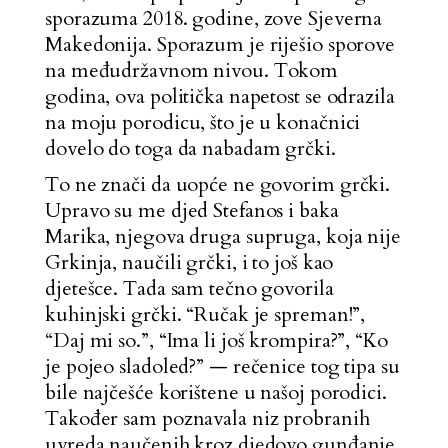
sporazuma 2018. godine, zove Sjeverna
Makedonija. Sporazum je riješio sporove
na međudržavnom nivou. Tokom
godina, ova politička napetost se odrazila
na moju porodicu, što je u konačnici
dovelo do toga da nabadam grčki.
To ne znači da uopće ne govorim grčki.
Upravo su me djed Stefanos i baka
Marika, njegova druga supruga, koja nije
Grkinja, naučili grčki, i to još kao
djetešce. Tada sam tečno govorila
kuhinjski grčki. “Ručak je spreman!”,
“Daj mi so.”, “Ima li još krompira?”, “Ko
je pojeo sladoled?” — rečenice tog tipa su
bile najčešće korištene u našoj porodici.
Također sam poznavala niz probranih
uvreda naučenih kroz djedovo gunđanje