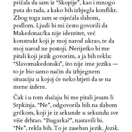
pričala da sam iz “Skopije”, kao i mnogo
puta do tada, a kako bih izbjegla konflikt.
Zbog toga sam se osjećala slabom,
podlom. Ljudi bi mi često govorili da
Makedonac/ka nije identitet, već
konstrukt koji je moj narod ukrao, te da
moj narod ne postoji. Nerijetko bi me
pitali koji jezik govorim, a ja bih rekla:
“Slavomakedonski”, što nije ime jezika —
to je bio samo način da izbjegnem
situaciju u kojoj će neko htjeti da se na
mene izdere.
Čak i u tom slučaju bi me pitali jesam li
Srpkinja. “Ne”, odgovorila bih na slabom
grčkom, koji je iz sekunde u sekundu sve
više drhtao. “Bugarka?”, nastavili bi.
“Ne”, rekla bih. To je zaseban jezik.
Jezik
.