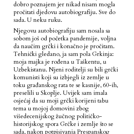
dobro poznajem jer nikad nisam mogla
pročitati djedovu autobiografiju. Sve do
sada. U neku ruku.
Njegovu autobiografiju sam nosala sa
sobom još od početka pandemije, voljna
da naučim grčki i konačno je pročitam.
Tehnički gledano, ja sam pola Grkinja:
moja majka je rođena u Taškentu, u
Uzbekistanu. Njeni roditelji su bili grčki
komunisti koji su izbjegli iz zemlje u
toku građanskog rata te se kasnije, 60-ih,
preselili u Skoplje. Uvijek sam imala
osjećaj da su moji grčki korijeni tabu
tema u mojoj domovini zbog
višedecenijskog žučnog političko-
historijskog spora Grčke i zemlje što se
sada, nakon potpisivanja Prespanskog