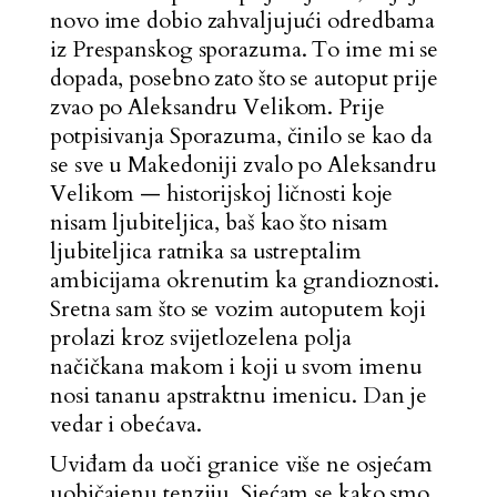
novo ime dobio zahvaljujući odredbama
iz Prespanskog sporazuma. To ime mi se
dopada, posebno zato što se autoput prije
zvao po Aleksandru Velikom. Prije
potpisivanja Sporazuma, činilo se kao da
se sve u Makedoniji zvalo po Aleksandru
Velikom — historijskoj ličnosti koje
nisam ljubiteljica, baš kao što nisam
ljubiteljica ratnika sa ustreptalim
ambicijama okrenutim ka grandioznosti.
Sretna sam što se vozim autoputem koji
prolazi kroz svijetlozelena polja
načičkana makom i koji u svom imenu
nosi tananu apstraktnu imenicu. Dan je
vedar i obećava.
Uviđam da uoči granice više ne osjećam
uobičajenu tenziju. Sjećam se kako smo