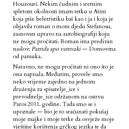
Houzouri. Nekim čudnim i sretnim
spletom okolnosti imam tetku u Atini
koja piše beletristiku baš kao i ja i koja je
objavila roman o mom djedu Stefanosu,
zasnovan upravo na autobiografiji koju
ne mogu pročitati. Roman ima predivan
naslov:
Patrida apo vamvaki
— Domovina
od pamuka.
Naravno, ne mogu pročitati ni ono što je
ona napisala. Međutim, provele smo
neko vrijeme zajedno na jednom
druženju za spisatelje_ice i
prevoditelje_ice održanom na ostrvu
Paros 2011. godine. Tada smo se i
upoznale — bio je to sračunati pokušaj
moje majke i moje tetke da osvježe moje
vještine korištenja grčkog jezika te da