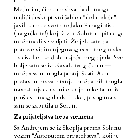
Međutim, čim sam shvatila da mogu
nadići deskriptivni šablon “dobro/loše”,
javila sam se svom rođaku Panagiotisu
(na grčkom!) koji živi u Solunu i pitala ga
možemo li se vidjeti. Željela sam da
ponovo vidim njegovog oca i mog ujaka
Takisa koji se dobro sjeća mog djeda. Sve
bolje sam se izražavala na grčkom —
možda sam mogla pronjuškati. Ako
postavim prava pitanja, možda bih mogla
navesti ujaka da mi otkrije neke tajne iz
prošlosti mog djeda. I tako, prvog maja
sam se zaputila u Solun.
Za prijateljstva treba vremena
Sa Andrejem se iz Skoplja prema Solunu
vozim “Autoputem prijateljstva”, koji je