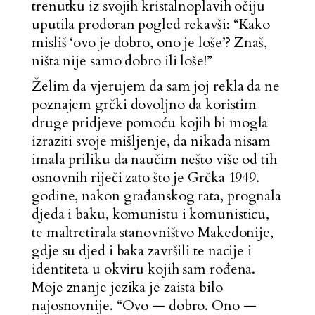
trenutku iz svojih kristalnoplavih očiju
uputila prodoran pogled rekavši: “Kako
misliš ‘ovo je dobro, ono je loše’? Znaš,
ništa nije samo dobro ili loše!”
Želim da vjerujem da sam joj rekla da ne
poznajem grčki dovoljno da koristim
druge pridjeve pomoću kojih bi mogla
izraziti svoje mišljenje, da nikada nisam
imala priliku da naučim nešto više od tih
osnovnih riječi zato što je Grčka 1949.
godine, nakon građanskog rata, prognala
djeda i baku, komunistu i komunisticu,
te maltretirala stanovništvo Makedonije,
gdje su djed i baka završili te nacije i
identiteta u okviru kojih sam rođena.
Moje znanje jezika je zaista bilo
najosnovnije. “Ovo — dobro. Ono —