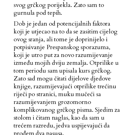
svog grčkog porijekla. Zato sam to
gurnula pod tepih.
Dob je jedan od potencijalnih faktora
koji je utjecao na to da se zasitim cijelog
ovog sranja, ali tome je doprinijelo i
potpisivanje Prespanskog sporazuma,
koji je utro put za novo razumijevanje
između mojih dviju zemalja. Otprilike u
tom periodu sam upisala kurs grčkog.
Zato sad mogu čitati dijelove djedove
knjige, razumijevajući otprilike trećinu
riječi po stranici, muku mučeći sa
razumijevanjem grozomorno
komplikovanog grčkog pisma. Sjedim za
stolom i čitam naglas, kao da sam u
trećem razredu, jedva uspijevajući da
prođem dva pasusa.