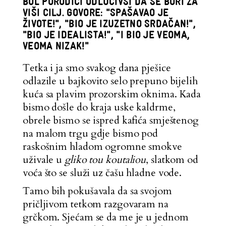
BOL PORODICI ODLUČIVŠI DA SE BORI ZA
VIŠI CILJ. GOVORE: "SPAŠAVAO JE
ŽIVOTE!", "BIO JE IZUZETNO SRDAČAN!",
"BIO JE IDEALISTA!", "I BIO JE VEOMA,
VEOMA NIZAK!"
Tetka i ja smo svakog dana pješice
odlazile u bajkovito selo prepuno bijelih
kuća sa plavim prozorskim oknima. Kada
bismo došle do kraja uske kaldrme,
obrele bismo se ispred kafića smještenog
na malom trgu gdje bismo pod
raskošnim hladom ogromne smokve
uživale u
gliko tou koutaliou
, slatkom od
voća što se služi uz čašu hladne vode.
Tamo bih pokušavala da sa svojom
pričljivom tetkom razgovaram na
grčkom. Sjećam se da me je u jednom