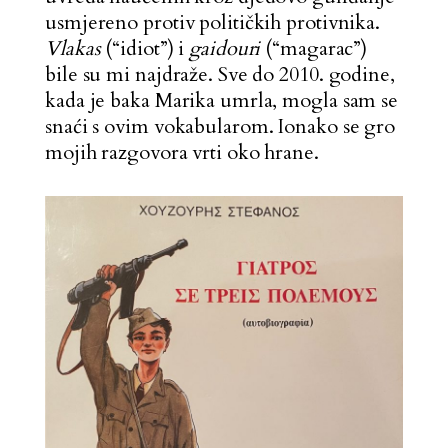
usmjereno protiv političkih protivnika.
Vlakas
(“idiot”) i
gaidouri
(“magarac”)
bile su mi najdraže. Sve do 2010. godine,
kada je baka Marika umrla, mogla sam se
snaći s ovim vokabularom. Ionako se gro
mojih razgovora vrti oko hrane.