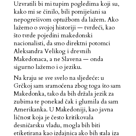
Uzvratili bi mi tupim pogledima koji su,
kako mi se činilo, bili pomiješani sa
nepogrešivom optužbom da lažem. Ako
lažemo o svojoj historiji — tvrdeći, kao
što tvrde pojedini makedonski
nacionalisti, da smo direktni potomci
Aleksandra Velikog i drevnih
Makedonaca, a ne Slavena — onda
sigurno lažemo i o jeziku.
Na kraju se sve svelo na sljedeće: u
Grčkoj sam sramoćena zbog toga što sam
Makedonka, tako da bih držala jezik za
zubima te ponekad čak i glumila da sam
Amerikanka. U Makedoniji, kao javna
ličnost koja je često kritikovala
desničarsku vladu, mogla bih biti
etiketirana kao izdajnica ako bih stala iza