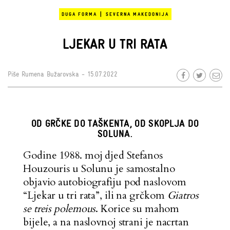
|
DUGA FORMA
SEVERNA MAKEDONIJA
LJEKAR U TRI RATA
Piše
Rumena Bužarovska
- 15.07.2022
OD GRČKE DO TAŠKENTA, OD SKOPLJA DO
SOLUNA.
Godine 1988. moj djed Stefanos
Houzouris u Solunu je samostalno
objavio autobiografiju pod naslovom
“Ljekar u tri rata”, ili na grčkom
Giatros
se treis polemous
. Korice su mahom
bijele, a na naslovnoj strani je nacrtan