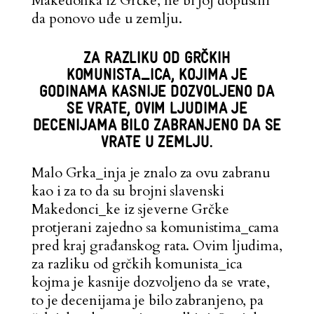
Makedonka iz Grčke, ne bi joj dopustili
da ponovo uđe u zemlju.
ZA RAZLIKU OD GRČKIH
KOMUNISTA_ICA, KOJIMA JE
GODINAMA KASNIJE DOZVOLJENO DA
SE VRATE, OVIM LJUDIMA JE
DECENIJAMA BILO ZABRANJENO DA SE
VRATE U ZEMLJU.
Malo Grka_inja je znalo za ovu zabranu
kao i za to da su brojni slavenski
Makedonci_ke iz sjeverne Grčke
protjerani zajedno sa komunistima_cama
pred kraj građanskog rata. Ovim ljudima,
za razliku od grčkih komunista_ica
kojma je kasnije dozvoljeno da se vrate,
to je decenijama je bilo zabranjeno, pa