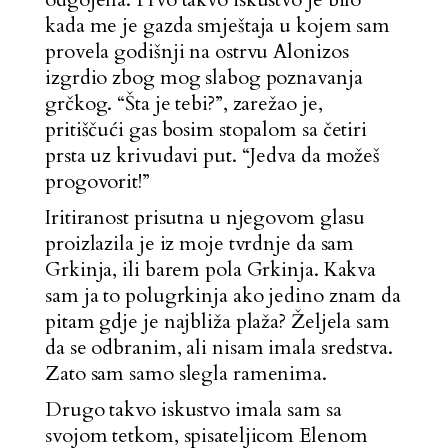
kada me je gazda smještaja u kojem sam
provela godišnji na ostrvu Alonizos
izgrdio zbog mog slabog poznavanja
grčkog. “Šta je tebi?”, zarežao je,
pritiščući gas bosim stopalom sa četiri
prsta uz krivudavi put. “Jedva da možeš
progovorit!”
Iritiranost prisutna u njegovom glasu
proizlazila je iz moje tvrdnje da sam
Grkinja, ili barem pola Grkinja. Kakva
sam ja to polugrkinja ako jedino znam da
pitam gdje je najbliža plaža? Željela sam
da se odbranim, ali nisam imala sredstva.
Zato sam samo slegla ramenima.
Drugo takvo iskustvo imala sam sa
svojom tetkom, spisateljicom Elenom