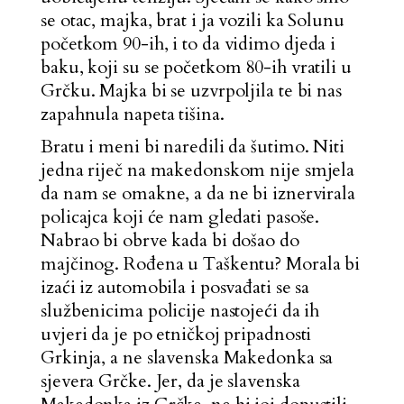
se otac, majka, brat i ja vozili ka Solunu
početkom 90-ih, i to da vidimo djeda i
baku, koji su se početkom 80-ih vratili u
Grčku. Majka bi se uzvrpoljila te bi nas
zapahnula napeta tišina.
Bratu i meni bi naredili da šutimo. Niti
jedna riječ na makedonskom nije smjela
da nam se omakne, a da ne bi iznervirala
policajca koji će nam gledati pasoše.
Nabrao bi obrve kada bi došao do
majčinog. Rođena u Taškentu? Morala bi
izaći iz automobila i posvađati se sa
službenicima policije nastojeći da ih
uvjeri da je po etničkoj pripadnosti
Grkinja, a ne slavenska Makedonka sa
sjevera Grčke. Jer, da je slavenska