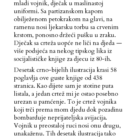
mladi vojnik, dječak u maslinastoj
uniformi. Sa partizanskom kapom
obilježenom petokrakom na glavi, na
ramenu nosi ljekarsku torbu sa crvenim
krstom, ponosno držeći pušku u zraku.
Dječak sa crteža uopće ne liči na djeda —
više podsjeća na nekog tipskog lika iz
socijalističke knjige za djecu iz 80-ih.
Desetak crno-bijelih ilustracija krasi 58
poglavlja ove guste knjige od 438
stranica. Kao dijete sam je stotine puta
listala, a jedan crtež mi je ostao posebno
urezan u pamćenje. To je crtež vojnika
koji trči prema mom djedu dok pozadinu
bombarduje neprijateljska avijacija.
Vojnik u preostaloj ruci nosi onu drugu,
unakaženu. Tih desetak ilustracija tako