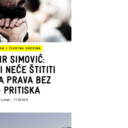
AN
|
ŽIVOTNA SREDINA
IR SIMOVIĆ:
I NEĆE ŠTITITI
A PRAVA BEZ
 PRITISKA
 Lumezi
- 17.06.2025