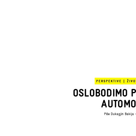
PERSPEKTIVE
|
ŽIVO
OSLOBODIMO P
AUTOMO
Piše
Dukagjin Bakija
-