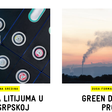
NA SREDINA
DUGA FORM
 LITIJUMA U
GREEN D
 SRPSKOJ
PR