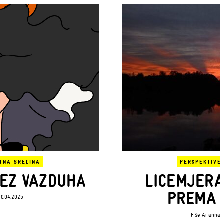
TNA SREDINA
PERSPEKTIV
BEZ VAZDUHA
LICEMJERA
PREMA 
0.04.2025
Piše
Arianna