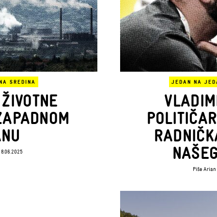
NA SREDINA
JEDAN NA JED
 ŽIVOTNE
VLADIM
 ZAPADNOM
POLITIČAR
ANU
RADNIČK
NAŠEG
8.06.2025
Piše
Arian