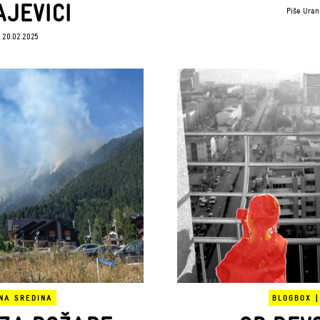
AJEVICI
Piše
Uran
 20.02.2025
NA SREDINA
BLOGBOX