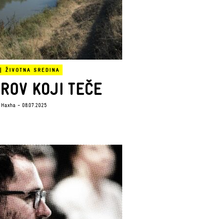
|
ŽIVOTNA SREDINA
TROV KOJI TEČE
 Haxha
- 08.07.2025