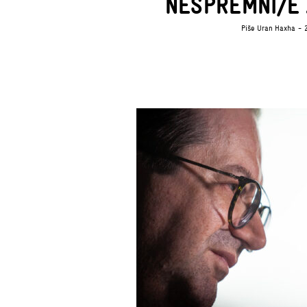
NESPREMNI/E
Piše
Uran Haxha
- 2