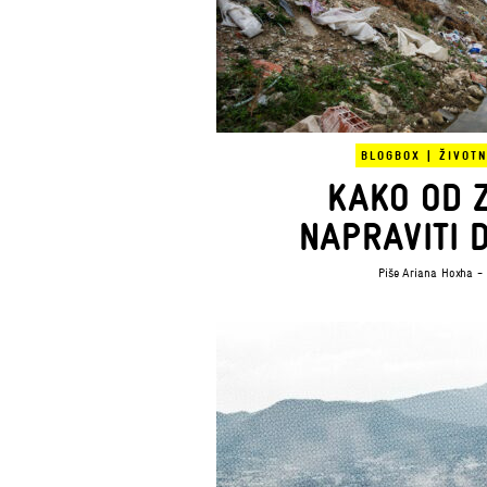
BLOGBOX
|
ŽIVOT
KAKO OD 
NAPRAVITI 
Piše
Ariana Hoxha
- 