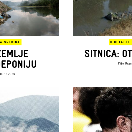
NA SREDINA
U DETALJE
ZEMLJE
SITNICA: O
DEPONIJU
Piše
Uran
06.11.2025