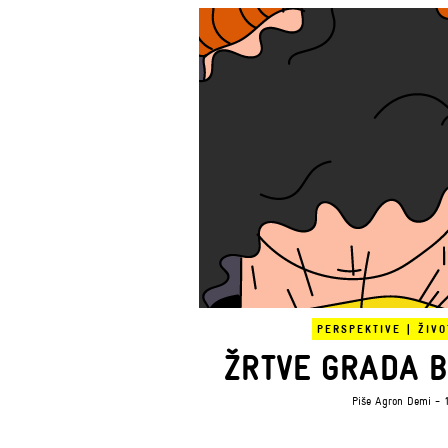
PERSPEKTIVE
|
ŽIVO
ŽRTVE GRADA 
Piše
Agron Demi
- 1