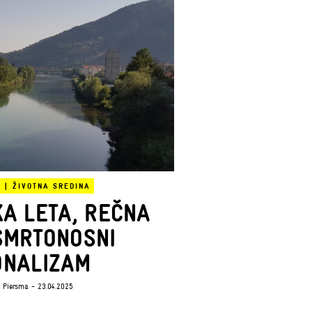
A
|
ŽIVOTNA SREDINA
A LETA, REČNA
SMRTONOSNI
ONALIZAM
l Piersma
- 23.04.2025