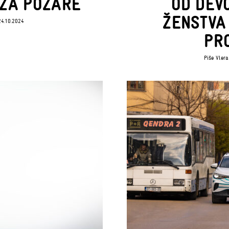
 ZA POŽARE
OD DEV
ŽENSTVA
4.10.2024
PR
Piše
Vlera