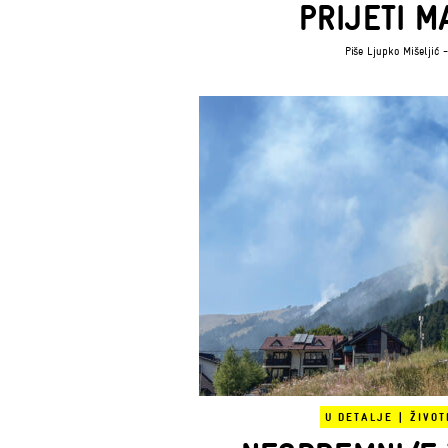
PRIJETI M
Piše
Ljupko Mišeljić
-
U DETALJE
|
ŽIVOT