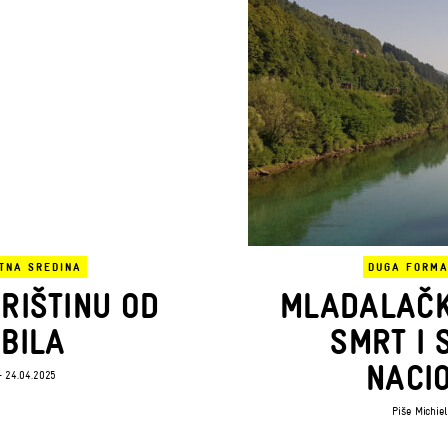
TNA SREDINA
DUGA FORM
RIŠTINU OD
MLADALAČK
BILA
SMRT I 
NACI
 24.04.2025
Piše
Michie