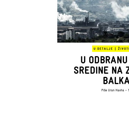
U DETALJE
|
ŽIVOT
U ODBRANU
SREDINE NA
BALK
Piše
Uran Haxha
- 1