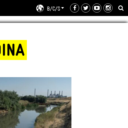
B/C/S
DINA