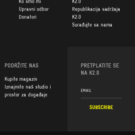
Ko smo mi
K2.0
Upravni odbor
Republikacija sadržaja
Donatori
K2.0
Surađujte sa nama
PODRŽITE NAS
PRETPLATITE SE
NA K2.0
Kupite magazin
Iznajmite naš studio i
prostor za događaje