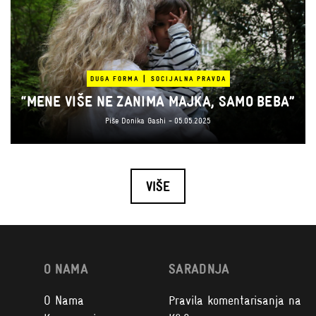
|
DUGA FORMA
SOCIJALNA PRAVDA
“MENE VIŠE NE ZANIMA MAJKA, SAMO BEBA”
Piše
Donika Gashi
- 05.05.2025
VIŠE
O NAMA
SARADNJA
O Nama
Pravila komentarisanja na