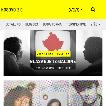
B/C/S
DETALJNO
BLOGBOX
DUGA FORMA
PERSPEKTIVE
VIŠE
|
DUGA FORMA
POLITIKA
GLASANJE IZ DALJINE
Piše
Dafina Halili
- 01.07.2025