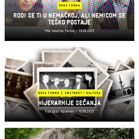
DUGA FORMA
RODI SE TI U NEMAČKOJ, ALI NEMICOM SE
TEŠKO POSTAJE
Piše
Serafina Ferizaj
- 19.06.2025
|
DUGA FORMA
UMETNOST I KULTURA
HIJERARHIJE SEĆANJA
Piše
Shan Karemani
- 10.06.2025