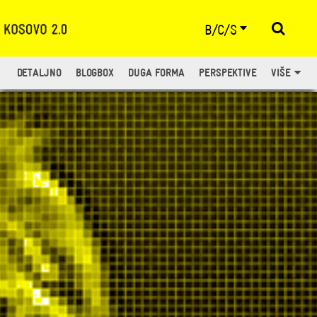
B/C/S
DETALJNO
BLOGBOX
DUGA FORMA
PERSPEKTIVE
VIŠE