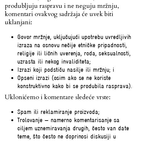
produbljuju raspravu i ne neguju mržnju,
komentari ovakvog sadržaja će uvek biti
uklanjani:
Govor mržnje, uključujući upotrebu uvredljivih
izraza na osnovu nečije etničke pripadnosti,
religije ili ličnih uverenja, roda, seksualnosti,
uzrasta ili nekog invaliditeta;
Izrazi koji podstiču nasilje ili mržnju; i
Opseni izrazi (osim ako se ne koriste
konstruktivno kako bi se produbila rasprava).
Uklonićemo i komentare sledeće vrste:
Spam ili reklamiranje proizvoda;
Trolovanje — namerno komentarisanje sa
ciljem uznemiravanja drugih, često van date
teme, što često ne doprinosi diskusiji u