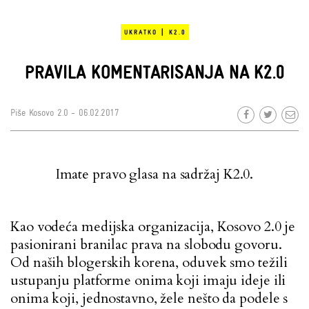
|
UKRATKO
K2.0
PRAVILA KOMENTARISANJA NA K2.0
Piše
Kosovo 2.0
- 06.02.2017
Imate pravo glasa na sadržaj K2.0.
Kao vodeća medijska organizacija, Kosovo 2.0 je
pasionirani branilac prava na slobodu govoru.
Od naših blogerskih korena, oduvek smo težili
ustupanju platforme onima koji imaju ideje ili
onima koji, jednostavno, žele nešto da podele s