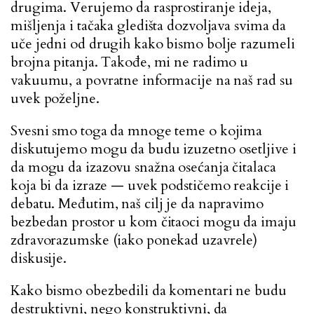
drugima. Verujemo da rasprostiranje ideja,
mišljenja i tačaka gledišta dozvoljava svima da
uče jedni od drugih kako bismo bolje razumeli
brojna pitanja. Takođe, mi ne radimo u
vakuumu, a povratne informacije na naš rad su
uvek poželjne.
Svesni smo toga da mnoge teme o kojima
diskutujemo mogu da budu izuzetno osetljive i
da mogu da izazovu snažna osećanja čitalaca
koja bi da izraze — uvek podstičemo reakcije i
debatu. Međutim, naš cilj je da napravimo
bezbedan prostor u kom čitaoci mogu da imaju
zdravorazumske (iako ponekad uzavrele)
diskusije.
Kako bismo obezbedili da komentari ne budu
destruktivni, nego konstruktivni, da