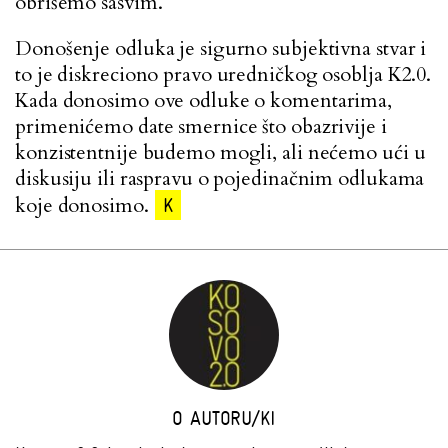
obrišemo sasvim.
Donošenje odluka je sigurno subjektivna stvar i
to je diskreciono pravo uredničkog osoblja K2.0.
Kada donosimo ove odluke o komentarima,
primenićemo date smernice što obazrivije i
konzistentnije budemo mogli, ali nećemo ući u
diskusiju ili raspravu o pojedinačnim odlukama
koje donosimo.
K
O AUTORU/KI