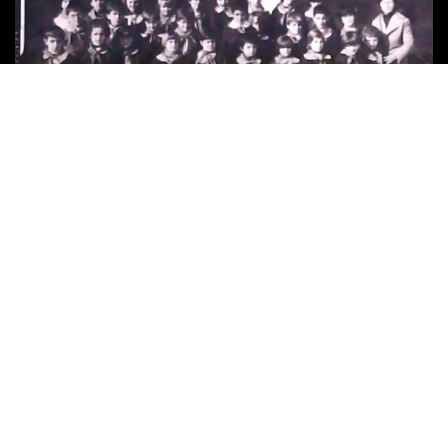
|
UMETNOST I KULTURA
DOKUMENTARAC ERMELE TELI KAO PROCES KATARZE [...]
|
PERSPEKTIVE
TEHNOLOGIJA
VEŠTAČKA INTELIGENCIJA ŠIRI OPSEG DEZINFORMACIJA