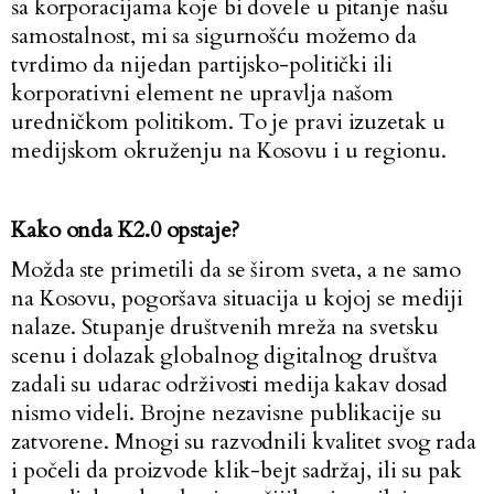
sa korporacijama koje bi dovele u pitanje našu
samostalnost, mi sa sigurnošću možemo da
tvrdimo da nijedan partijsko-politički ili
korporativni element ne upravlja našom
uredničkom politikom. To je pravi izuzetak u
medijskom okruženju na Kosovu i u regionu.
Kako onda K2.0 opstaje?
Možda ste primetili da se širom sveta, a ne samo
na Kosovu, pogoršava situacija u kojoj se mediji
nalaze. Stupanje društvenih mreža na svetsku
scenu i dolazak globalnog digitalnog društva
zadali su udarac održivosti medija kakav dosad
nismo videli. Brojne nezavisne publikacije su
zatvorene. Mnogi su razvodnili kvalitet svog rada
i počeli da proizvode klik-bejt sadržaj, ili su pak