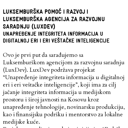
LUKSEMBURŠKA POMOĆ I RAZVOJ I
LUKSEMBURŠKA AGENCIJA ZA RAZVOJNU
SARADNJU (LUXDEV)
UNAPREĐENJE INTEGRITETA INFORMACIJA U
DIGITALNOJ ERI I ERI VEŠTAČKE INTELIGENCIJE
Ovo je prvi put da sarađujemo sa
Luksemburškom agencijom za razvojnu saradnju
(LuxDev). LuxDev podržava projekat
“Unapređenje integriteta informacija u digitalnoj
eri i eri veštačke inteligencije”, koji ima za cilj
jačanje integriteta informacija u medijskom
prostoru i široj javnosti na Kosovu kroz
unapređenje tehnologije, novinarsku produkciju,
kao i finansijsku podršku i mentorstvo za lokalne
medijske kuće.