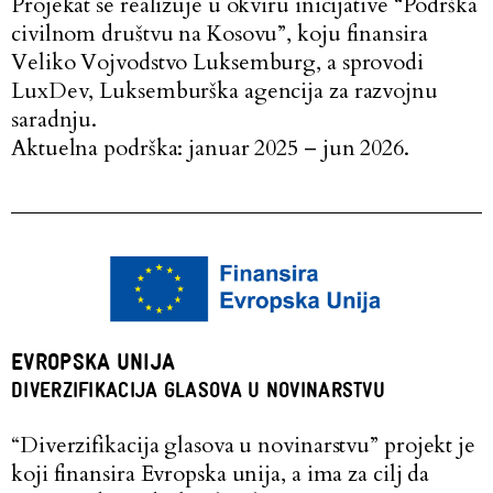
Projekat se realizuje u okviru inicijative “Podrška
civilnom društvu na Kosovu”, koju finansira
Veliko Vojvodstvo Luksemburg, a sprovodi
LuxDev, Luksemburška agencija za razvojnu
saradnju.
Aktuelna podrška: januar 2025 – jun 2026.
EVROPSKA UNIJA
DIVERZIFIKACIJA GLASOVA U NOVINARSTVU
“Diverzifikacija glasova u novinarstvu” projekt je
koji finansira Evropska unija, a ima za cilj da