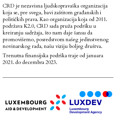
CRD je nezavisna ljudskopravaška organizacija
koja se, pre svega, bavi zaštitom građanskih i
političkih prava. Kao organizacija koja od 2011.
podržava K2.0, CRD sada pruža podršku u
kreiranju sadržaja, što nam daje šansu da
promovišemo, posredstvom našeg jedinstvenog
novinarskog rada, našu viziju boljeg društva.
Trenutna finansijska podrška traje od januara
2021. do decembra 2023.