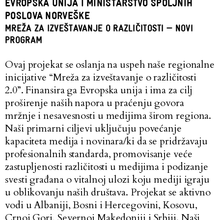
EVROPSKA UNIJA I MINISTARSTVO SPOLJNIH
POSLOVA NORVEŠKE
MREŽA ZA IZVEŠTAVANJE O RAZLIČITOSTI — NOVI
PROGRAM
Ovaj projekat se oslanja na uspeh naše regionalne
inicijative “
Mreža za izveštavanje o različitosti
2.0
”. Finansira ga Evropska unija i ima za cilj
proširenje naših napora u praćenju govora
mržnje i nesavesnosti u medijima širom regiona.
Naši primarni ciljevi uključuju povećanje
kapaciteta medija i novinara/ki da se pridržavaju
profesionalnih standarda, promovisanje veće
zastupljenosti različitosti u medijima i podizanje
svesti građana o vitalnoj ulozi koju mediji igraju
u oblikovanju naših društava. Projekat se aktivno
vodi u Albaniji, Bosni i Hercegovini, Kosovu,
Crnoj Gori, Severnoj Makedoniji i Srbiji. Naši