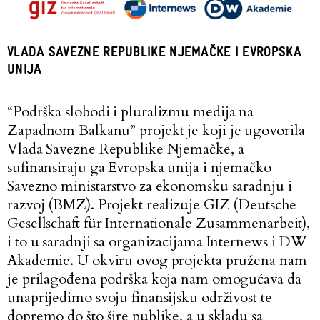
VLADA SAVEZNE REPUBLIKE NJEMAČKE I EVROPSKA
UNIJA
“
Podrška slobodi i pluralizmu medija na
Zapadnom Balkanu
” projekt je koji je ugovorila
Vlada Savezne Republike Njemačke, a
sufinansiraju ga Evropska unija i njemačko
Savezno ministarstvo za ekonomsku saradnju i
razvoj (BMZ). Projekt realizuje GIZ (Deutsche
Gesellschaft für Internationale Zusammenarbeit),
i to u saradnji sa organizacijama Internews i DW
Akademie. U okviru ovog projekta pružena nam
je prilagođena podrška koja nam omogućava da
unaprijedimo svoju finansijsku održivost te
dopremo do što šire publike, a u skladu sa