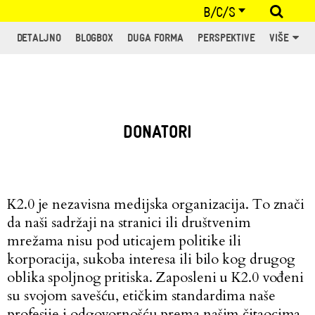
B/C/S
DETALJNO
BLOGBOX
DUGA FORMA
PERSPEKTIVE
VIŠE
DONATORI
K2.0 je nezavisna medijska organizacija. To znači
da naši sadržaji na stranici ili društvenim
mrežama nisu pod uticajem politike ili
korporacija, sukoba interesa ili bilo kog drugog
oblika spoljnog pritiska. Zaposleni u K2.0 vođeni
su svojom savešću, etičkim standardima naše
profesije i odgovornošću prema našim čitaocima.