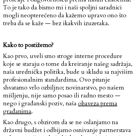
To je tako da bismo mi i naši spoljni saradnici
mogli neopterećeno da kažemo upravo ono što
treba da se kaže — bez ikakvih izuzetaka.
Kako to postižemo?
Kao prvo, uveli smo stroge interne procedure
koje se staraju o tome da kreiranje našeg sadržaja,
naša urednička politika, bude u skladu sa najvišim
profesionalnim standardima. Ovo pitanje
shvatamo vrlo ozbiljno; novinarstvo, po našem
mišljenju, nije samo posao ili radno mesto —
nego i građanski poziv, naša
obaveza prema
građanima
.
Kao drugo, s obzirom da se ne oslanjamo na
državni budžet i odbijamo osnivanje partnerstava