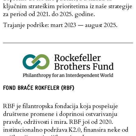
ključnim strateškim prioritetima iz naše strategije
za period od 2021. do 2025. godine.
Trajanje podrške: mart 2023 — august 2025.
FOND BRAĆE ROKFELER (RBF)
RBF je filantropska fondacija koja pospešuje
društvene promene i doprinosi ostvarivanju
pravde, održivosti i mira. RBF još od 2020.
institucionalno podržava K2.0, finansira neke od