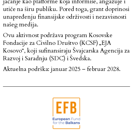
jačanje kao platforme koja informiše, angažuje i
utiče na širu publiku. Pored toga, grant doprinosi
unapređenju finansijske održivosti i nezavisnosti
našeg medija.
Ovu aktivnost podržava program Kosovske
Fondacije za Civilno Društvo (KCSF) „EJA
Kosovo“, koji sufinansiraju Švajcarska Agencija za
Razvoj i Saradnju (SDC) i Švedska.
Aktuelna podrška: januar 2025 – februar 2028.