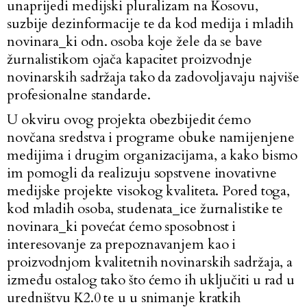
unaprijedi medijski pluralizam na Kosovu,
suzbije dezinformacije te da kod medija i mladih
novinara_ki odn. osoba koje žele da se bave
žurnalistikom ojača kapacitet proizvodnje
novinarskih sadržaja tako da zadovoljavaju najviše
profesionalne standarde.
U okviru ovog projekta obezbijedit ćemo
novčana sredstva i programe obuke namijenjene
medijima i drugim organizacijama, a kako bismo
im pomogli da realizuju sopstvene inovativne
medijske projekte visokog kvaliteta. Pored toga,
kod mladih osoba, studenata_ice žurnalistike te
novinara_ki povećat ćemo sposobnost i
interesovanje za prepoznavanjem kao i
proizvodnjom kvalitetnih novinarskih sadržaja, a
između ostalog tako što ćemo ih uključiti u rad u
uredništvu K2.0 te u u snimanje kratkih