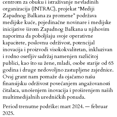
centrom za obuku i istraživanje nevladinih
organizacija (INTRAC), projekat “Mediji
Zapadnog Balkana za promene” podržava
medijske kuće, pojedinačne novinare i medijske
inicijative širom Zapadnog Balkana u njihovim
naporima da poboljšaju svoje operativne
kapacitete, poslovnu održivost, potencijal
inovacija i proizvodi visokokvalitetan, inkluzivan
i rodno osetljiv sadržaj namenjen različitoj
publici, kao što su žene, mladi, osobe starije od 65
godina i druge nedovoljno zastupljene zajednice.
Ovaj grant nam pomaže da ojačamo našu
finansijsku održivost povećanjem angažovanosti
čitalaca, unošenjem inovacija i proširenjem naših
multimedijalnih uredničkih ponuda.
Period trenutne podrške: mart 2024. — februar
2025.