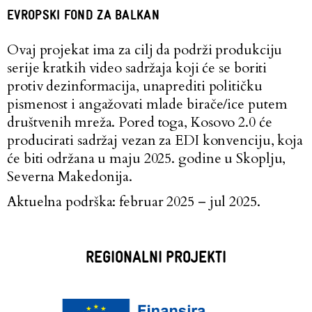
EVROPSKI FOND ZA BALKAN
Ovaj projekat ima za cilj da podrži produkciju
serije kratkih video sadržaja koji će se boriti
protiv dezinformacija, unaprediti političku
pismenost i angažovati mlade birače/ice putem
društvenih mreža. Pored toga, Kosovo 2.0 će
producirati sadržaj vezan za EDI konvenciju, koja
će biti održana u maju 2025. godine u Skoplju,
Severna Makedonija.
Aktuelna podrška: februar 2025 – jul 2025.
REGIONALNI PROJEKTI