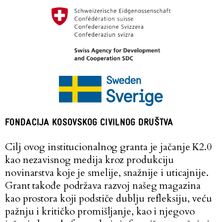
FONDACIJA KOSOVSKOG CIVILNOG DRUŠTVA
Cilj ovog institucionalnog granta je jačanje K2.0
kao nezavisnog medija kroz produkciju
novinarstva koje je smelije, snažnije i uticajnije.
Grant takođe podržava razvoj našeg magazina
kao prostora koji podstiče dublju refleksiju, veću
pažnju i kritičko promišljanje, kao i njegovo