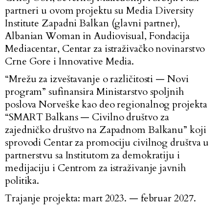
partneri u ovom projektu su
Media Diversity
Institute Zapadni Balkan
(glavni partner),
Albanian Woman in Audiovisual
,
Fondacija
Mediacentar
,
Centar za istraživačko novinarstvo
Crne Gore
i
Innovative Media
.
“Mrežu za izveštavanje o različitosti — Novi
program” sufinansira Ministarstvo spoljnih
poslova Norveške kao deo regionalnog projekta
“SMART Balkans — Civilno društvo za
zajedničko društvo na Zapadnom Balkanu” koji
sprovodi Centar za promociju civilnog društva u
partnerstvu sa Institutom za demokratiju i
medijaciju i Centrom za istraživanje javnih
politika.
Trajanje projekta: mart 2023. — februar 2027.