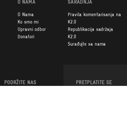
O NAMA
SARADNJA
O Nama
Pravila komentarisanja na
Ko smo mi
K2.0
Upravni odbor
Republikacija sadržaja
Donatori
K2.0
Surađujte sa nama
PODRŽITE NAS
PRETPLATITE SE
NA K2.0
Kupite magazin
Iznajmite naš studio i
prostor za događaje