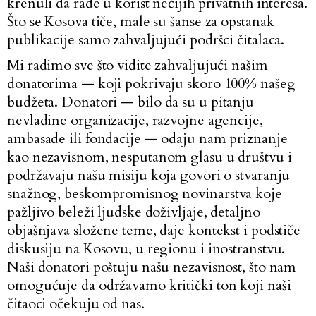
krenuli da rade u korist nečijih privatnih interesa.
Što se Kosova tiče, male su šanse za opstanak
publikacije samo zahvaljujući podršci čitalaca.
Mi radimo sve što vidite zahvaljujući našim
donatorima — koji pokrivaju skoro 100% našeg
budžeta.
Donatori
— bilo da su u pitanju
nevladine organizacije, razvojne agencije,
ambasade ili fondacije — odaju nam priznanje
kao nezavisnom, nesputanom glasu u društvu i
podržavaju našu misiju koja govori o stvaranju
snažnog, beskompromisnog novinarstva koje
pažljivo beleži ljudske doživljaje, detaljno
objašnjava složene teme, daje kontekst i podstiče
diskusiju na Kosovu, u regionu i inostranstvu.
Naši donatori poštuju našu nezavisnost, što nam
omogućuje da održavamo kritički ton koji naši
čitaoci očekuju od nas.