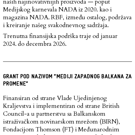
naših najinovativnijih proizvoda — poput
Medijskog karnevala NADA iz 2020. kao i
magazina NADA. RBF, između ostalog, podržava
i kreiranje našeg svakodnevnog sadržaja.
Trenutna finansijska podrška traje od januar
2024. do
decembra
2026.
GRANT POD NAZIVOM “MEDIJI ZAPADNOG BALKANA ZA
PROMENE”
Finansiran od strane Vlade Ujedinjenog
Kraljevstva i implementiran od strane British
Council-a u partnerstvu sa Balkanskom
istraživačkom novinarskom mrežom (BIRN),
Fondacijom Thomson (FT) i Međunarodnim