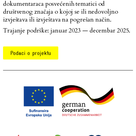
dokumentaraca posvećenih tematici od
društvenog značaja o kojoj se ili nedovoljno
izvještava ili izvještava na pogrešan način.
Trajanje podrške: januar 2023 — decembar 2025.
Podaci o projektu