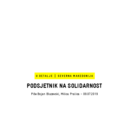
|
U DETALJE
SEVERNA MAKEDONIJA
PODSJETNIK NA SOLIDARNOST
Piše
Bojan Blazevski
,
Milica Pralica
- 09.07.2019