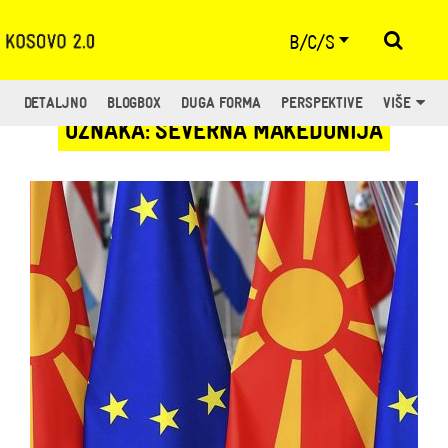
B/C/S
DETALJNO
BLOGBOX
DUGA FORMA
PERSPEKTIVE
VIŠE
OZNAKA: SEVERNA MAKEDONIJA