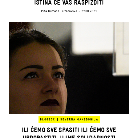
ISTINA ĆE VAS RASPIZDITI
Piše
Rumena Bužarovska
- 27.08.2021
|
BLOGBOX
SEVERNA MAKEDONIJA
ILI ĆEMO SVE SPASITI ILI ĆEMO SVE
UPROPASTITI, U IME SOLIDARNOSTI