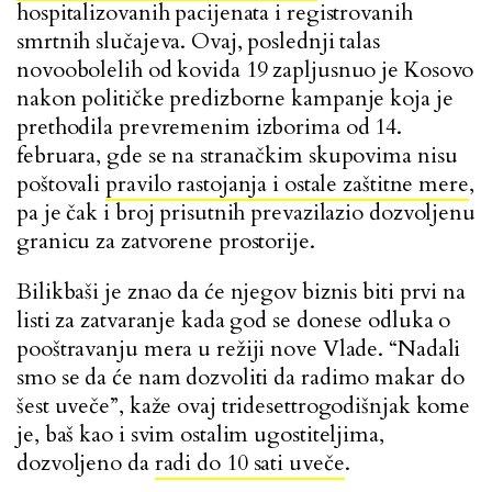
hospitalizovanih pacijenata i registrovanih
smrtnih slučajeva. Ovaj, poslednji talas
novoobolelih od kovida 19 zapljusnuo je Kosovo
nakon političke predizborne kampanje koja je
prethodila prevremenim izborima od 14.
februara, gde se na stranačkim skupovima nisu
poštovali
pravilo rastojanja i ostale zaštitne mere
,
pa je čak i broj prisutnih prevazilazio dozvoljenu
granicu za zatvorene prostorije.
Bilikbaši je znao da će njegov biznis biti prvi na
listi za zatvaranje kada god se donese odluka o
pooštravanju mera u režiji nove Vlade. “Nadali
smo se da će nam dozvoliti da radimo makar do
šest uveče”, kaže ovaj tridesettrogodišnjak kome
je, baš kao i svim ostalim ugostiteljima,
dozvoljeno da
radi do 10 sati uveče
.