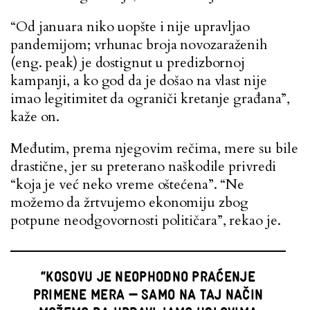
“Od januara niko uopšte i nije upravljao
pandemijom; vrhunac broja novozaraženih
(eng. peak) je dostignut u predizbornoj
kampanji, a ko god da je došao na vlast nije
imao legitimitet da ograniči kretanje građana”,
kaže on.
Međutim, prema njegovim rečima, mere su bile
drastične, jer su preterano naškodile privredi
“koja je već neko vreme oštećena”. “Ne
možemo da žrtvujemo ekonomiju zbog
potpune neodgovornosti političara”, rekao je.
“KOSOVU JE NEOPHODNO PRAĆENJE
PRIMENE MERA — SAMO NA TAJ NAČIN