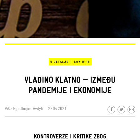
|
U DETALJE
COVID-19
VLADINO KLATNO — IZMEĐU
PANDEMIJE I EKONOMIJE
Piše
Ngadhnjim Avdyli
- 22.04.2021
KONTROVERZE I KRITIKE ZBOG