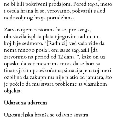
ne bi bili pokriveni prodajom. Pored toga, meso
i ostala hrana bi se, verovatno, pokvarili usled
nedovoljnog broja porudžbina.
Zatvaranjem restorana bi se, pre svega,
obustavila isplata plata njegovim radnicima
kojih je sedmoro. “[Radnici] već sada vide da
nema mnogo posla i oni su se saglasili [da
zatvorimo na period od 12 dana]”, kaže on uz
opasku da već mesecima mora da se bori sa
finansijskim poteškoćama; situacija je u toj meri
ozbiljna da zakupninu nije platio od januara, što
je počelo da mu stvara probleme sa vlasnikom
objekta.
Udarac za udarcem
Ugostiteljska branša se odavno smatra