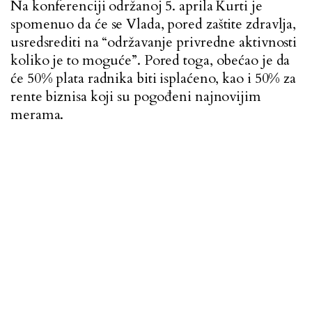
Na konferenciji održanoj 5. aprila Kurti je
spomenuo da će se Vlada, pored zaštite zdravlja,
usredsrediti na “održavanje privredne aktivnosti
koliko je to moguće”. Pored toga, obećao je da
će 50% plata radnika biti isplaćeno, kao i 50% za
rente biznisa koji su pogođeni najnovijim
merama.