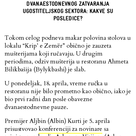
DVANAESTODNEVNOG ZATVARANJA
UGOSTITELJSKOG SEKTORA: KAKVE SU
POSLEDICE?
Tokom celog podneva makar polovina stolova u
lokalu “Krip’ e Zemër” obično je zauzeta
mušterijama koji ručavaju. U drugim
periodima, odziv mušterija u restoranu Ahmeta
Bilikbašija (Bylykbashi) je slab.
U ponedeljak, 18. aprila, vreme ručka u
restoranu nije bilo prometno kao obično, iako je
bio prvi radni dan posle obavezne
dvanaestodnevne pauze.
Premijer Aljbin (Albin) Kurti je 5. aprila
prisustvovao
konferenciji za novinare
sa