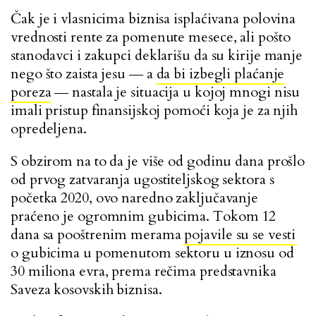
Čak je i vlasnicima biznisa isplaćivana polovina
vrednosti rente za pomenute mesece, ali pošto
stanodavci i zakupci deklarišu da su kirije manje
nego što zaista jesu ― a
da bi izbegli plaćanje
poreza
― nastala je situacija u kojoj mnogi nisu
imali pristup finansijskoj pomoći koja je za njih
opredeljena.
S obzirom na to da je više od godinu dana prošlo
od prvog zatvaranja ugostiteljskog sektora s
početka 2020, ovo naredno zaključavanje
praćeno je ogromnim gubicima. Tokom 12
dana sa pooštrenim merama
pojavile su se vesti
o gubicima u pomenutom sektoru u iznosu od
30 miliona evra, prema rečima predstavnika
Saveza kosovskih biznisa.