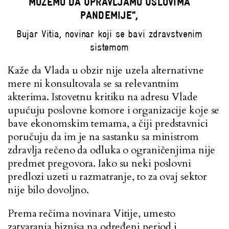
MOŽEMO DA UPRAVLJAMO USLOVIMA
PANDEMIJE”,
Bujar Vitia, novinar koji se bavi zdravstvenim
sistemom
Kaže da Vlada u obzir nije uzela alternativne
mere ni konsultovala se sa relevantnim
akterima. Istovetnu kritiku na adresu Vlade
upućuju poslovne komore i organizacije koje se
bave ekonomskim temama, a čiji predstavnici
poručuju da im je na sastanku sa ministrom
zdravlja rečeno da odluka o ograničenjima nije
predmet pregovora. Iako su neki poslovni
predlozi uzeti u razmatranje, to za ovaj sektor
nije bilo dovoljno.
Prema rečima novinara Vitije, umesto
zatvaranja biznisa na određeni period i