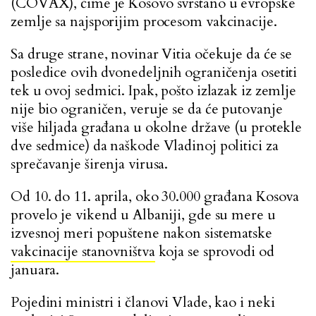
(COVAX), čime je Kosovo svrstano u evropske
zemlje sa najsporijim procesom vakcinacije.
Sa druge strane, novinar Vitia očekuje da će se
posledice ovih dvonedeljnih ograničenja osetiti
tek u ovoj sedmici. Ipak, pošto izlazak iz zemlje
nije bio ograničen, veruje se da će putovanje
više hiljada građana u okolne države (u protekle
dve sedmice) da naškode Vladinoj politici za
sprečavanje širenja virusa.
Od 10. do 11. aprila, oko 30.000 građana Kosova
provelo je vikend u Albaniji, gde su mere u
izvesnoj meri popuštene nakon sistematske
vakcinacije stanovništva
koja se sprovodi od
januara.
Pojedini ministri i članovi Vlade, kao i neki