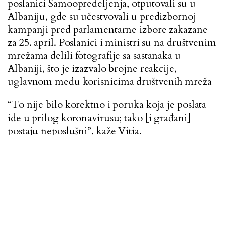
poslanici Samoopredeljenja, otputovali su u
Albaniju, gde su učestvovali u predizbornoj
kampanji pred parlamentarne izbore zakazane
za 25. april. Poslanici i ministri su na društvenim
mrežama delili fotografije sa sastanaka u
Albaniji, što je izazvalo brojne reakcije,
uglavnom među korisnicima društvenih mreža
“To nije bilo korektno i poruka koja je poslata
ide u prilog koronavirusu; tako [i građani]
postaju neposlušni”, kaže Vitia.
U trajanju od gotovo dve sedmice, dok su stroge
mere i dalje bile na snazi, Kosovska policija je
sprovodila
Zakon o borbi protiv kovida 19
i
napisala hiljade kazni, a pojavile su se
vesti
o
tome da su se građani okupljali na trgovima i u
gradskim parkovima bez poštovanja pravila o