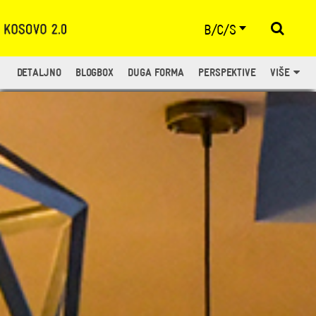
B/C/S
DETALJNO
BLOGBOX
DUGA FORMA
PERSPEKTIVE
VIŠE