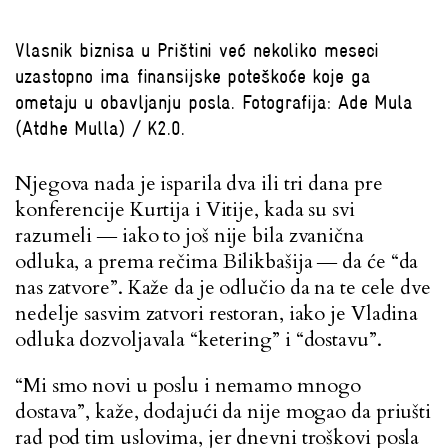
Vlasnik biznisa u Prištini već nekoliko meseci
uzastopno ima finansijske poteškoće koje ga
ometaju u obavljanju posla. Fotografija: Ade Mula
(Atdhe Mulla) / K2.0.
Njegova nada je isparila dva ili tri dana pre
konferencije Kurtija i Vitije, kada su svi
razumeli ― iako to još nije bila zvanična
odluka, a prema rečima Bilikbašija ― da će “da
nas zatvore”. Kaže da je odlučio da na te cele dve
nedelje sasvim zatvori restoran, iako je Vladina
odluka dozvoljavala “ketering” i “dostavu”.
“Mi smo novi u poslu i nemamo mnogo
dostava”, kaže, dodajući da nije mogao da priušti
rad pod tim uslovima, jer dnevni troškovi posla