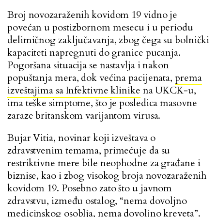
Broj novozaraženih kovidom 19 vidno je
povećan u postizbornom mesecu i u periodu
delimičnog zaključavanja, zbog čega su bolnički
kapaciteti napregnuti do granice pucanja.
Pogoršana situacija se nastavlja i nakon
popuštanja mera, dok većina pacijenata,
prema
izveštajima sa Infektivne klinike
na UKCK-u,
ima teške simptome, što je posledica masovne
zaraze britanskom varijantom virusa.
Bujar Vitia, novinar koji izveštava o
zdravstvenim temama, primećuje da su
restriktivne mere bile neophodne za građane i
biznise, kao i zbog visokog broja novozaraženih
kovidom 19. Posebno zato što u javnom
zdravstvu, između ostalog, “nema dovoljno
medicinskog osoblja, nema dovoljno kreveta”.