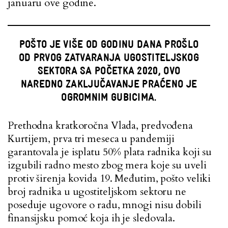
januaru ove godine.
POŠTO JE VIŠE OD GODINU DANA PROŠLO
OD PRVOG ZATVARANJA UGOSTITELJSKOG
SEKTORA SA POČETKA 2020, OVO
NAREDNO ZAKLJUČAVANJE PRAĆENO JE
OGROMNIM GUBICIMA.
Prethodna kratkoročna Vlada, predvođena
Kurtijem, prva tri meseca u pandemiji
garantovala je isplatu 50% plata radnika koji su
izgubili radno mesto zbog mera koje su uveli
protiv širenja kovida 19. Međutim, pošto veliki
broj radnika u ugostiteljskom sektoru ne
poseduje ugovore o radu, mnogi nisu dobili
finansijsku pomoć koja ih je sledovala.