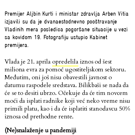
Premijer Aljbin Kurti i ministar zdravlja Arben Vitia
izjavili su da je dvanaestodnevno pooštravanje
Vladinih mera posledica pogoršane situacije u vezi
sa kovidom 19. Fotografiju ustupio Kabinet
premijera.
Vlada je 21. aprila
opredelila
iznos od šest
miliona evra za pomoć ugostiteljskom sektoru.
Međutim, oni još nisu obavestili javnost o
datumu raspodele sredstava. Bilikbaši se nada da
će se to desiti ubrzo. Očekuje da će tim novcem
moći da isplati radnike koji već neko vreme nisu
primili platu, kao i da će isplatiti stanodavcu 50%
iznosa od prethodne rente.
(Ne)snalaženje u pandemiji