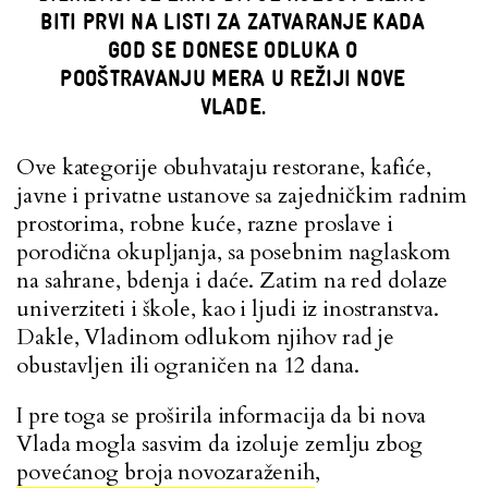
BITI PRVI NA LISTI ZA ZATVARANJE KADA
GOD SE DONESE ODLUKA O
POOŠTRAVANJU MERA U REŽIJI NOVE
VLADE.
Ove kategorije obuhvataju restorane, kafiće,
javne i privatne ustanove sa zajedničkim radnim
prostorima, robne kuće, razne proslave i
porodična okupljanja, sa posebnim naglaskom
na sahrane, bdenja i daće. Zatim na red dolaze
univerziteti i škole, kao i ljudi iz inostranstva.
Dakle, Vladinom odlukom njihov rad je
obustavljen ili ograničen na 12 dana.
I pre toga se proširila informacija da bi nova
Vlada mogla sasvim da izoluje zemlju zbog
povećanog broja novozaraženih
,