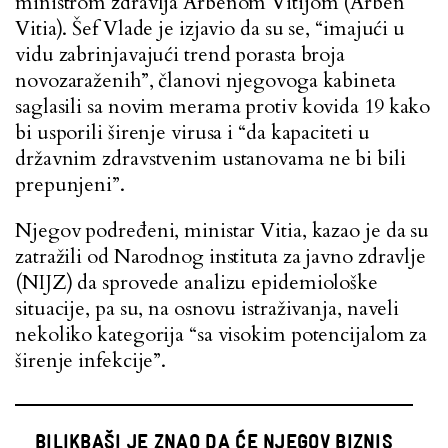
ministrom zdravlja Arbenom Vitijom (Arben
Vitia). Šef Vlade je izjavio da su se, “imajući u
vidu zabrinjavajući trend porasta broja
novozaraženih”, članovi njegovoga kabineta
saglasili sa novim merama protiv kovida 19 kako
bi usporili širenje virusa i “da kapaciteti u
državnim zdravstvenim ustanovama ne bi bili
prepunjeni”.
Njegov podređeni, ministar Vitia, kazao je da su
zatražili od Narodnog instituta za javno zdravlje
(NIJZ) da sprovede analizu epidemiološke
situacije, pa su, na osnovu istraživanja, naveli
nekoliko kategorija “sa visokim potencijalom za
širenje infekcije”.
BILIKBAŠI JE ZNAO DA ĆE NJEGOV BIZNIS