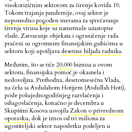
visokorizičnim sektorom za širenje kovida 19.
Tokom trajanja pandemije, ovaj sektor je
neposredno pogođen
merama za sprečavanje
širenja virusa koje su nametnule uzastopne
vlade. Zatvaranje objekata i ograničenje rada
praćeni su ogromnim finansijskim gubicima u
sektoru koji upošljava
desetine hiljada radnika
.
Međutim, što se tiče
20.000
biznisa u ovom
sektoru, finansijska pomoć je okasnela i
nedovoljna. Prethodna, desetomesečna Vlada,
na čelu sa Avdulahom Hotijem (Avdullah Hoti),
posle polujednogodišnjeg razvlačenja i
odugovlačenja, konačno je decembra u
Skupštini Kosova usvojila
Zakon o privrednom
oporavku
, dok je iznos od tri miliona za
ugostiteljski sektor naposletku podeljen u