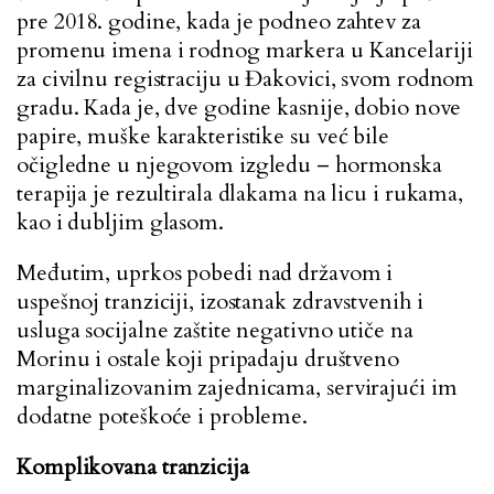
pre 2018. godine, kada je podneo zahtev za
promenu imena i rodnog markera u Kancelariji
za civilnu registraciju u Đakovici, svom rodnom
gradu. Kada je, dve godine kasnije, dobio nove
papire, muške karakteristike su već bile
očigledne u njegovom izgledu – hormonska
terapija je rezultirala dlakama na licu i rukama,
kao i dubljim glasom.
Međutim, uprkos pobedi nad državom i
uspešnoj tranziciji, izostanak zdravstvenih i
usluga socijalne zaštite negativno utiče na
Morinu i ostale koji pripadaju društveno
marginalizovanim zajednicama, servirajući im
dodatne poteškoće i probleme.
Komplikovana tranzicija