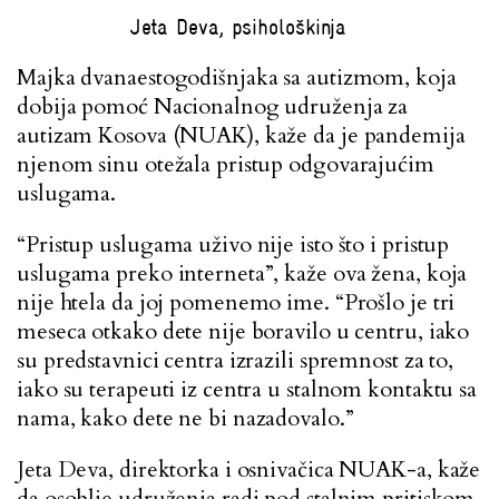
Jeta Deva, psihološkinja
Majka dvanaestogodišnjaka sa autizmom, koja
dobija pomoć Nacionalnog udruženja za
autizam Kosova (NUAK), kaže da je pandemija
njenom sinu otežala pristup odgovarajućim
uslugama.
“Pristup uslugama uživo nije isto što i pristup
uslugama preko interneta”, kaže ova žena, koja
nije htela da joj pomenemo ime. “Prošlo je tri
meseca otkako dete nije boravilo u centru, iako
su predstavnici centra izrazili spremnost za to,
iako su terapeuti iz centra u stalnom kontaktu sa
nama, kako dete ne bi nazadovalo.”
Jeta Deva, direktorka i osnivačica NUAK-a, kaže
da osoblje udruženja radi pod stalnim pritiskom,