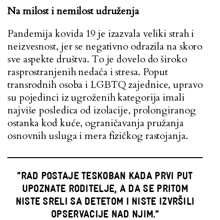
Na milost i nemilost udruženja
Pandemija kovida 19 je izazvala veliki strah i
neizvesnost, jer se negativno odrazila na skoro
sve aspekte društva. To je dovelo do široko
rasprostranjenih nedaća i stresa. Poput
transrodnih osoba i LGBTQ zajednice, upravo
su pojedinci iz ugroženih kategorija imali
najviše posledica od izolacije, prolongiranog
ostanka kod kuće, ograničavanja pružanja
osnovnih usluga i mera fizičkog rastojanja.
“RAD POSTAJE TESKOBAN KADA PRVI PUT
UPOZNATE RODITELJE, A DA SE PRITOM
NISTE SRELI SA DETETOM I NISTE IZVRŠILI
OPSERVACIJE NAD NJIM.”