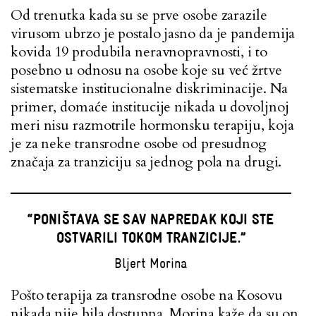
Od trenutka kada su se prve osobe zarazile
virusom ubrzo je postalo jasno da je pandemija
kovida 19 produbila neravnopravnosti, i to
posebno u odnosu na osobe koje su već žrtve
sistematske institucionalne diskriminacije. Na
primer, domaće institucije nikada u dovoljnoj
meri nisu razmotrile hormonsku terapiju, koja
je za neke transrodne osobe od presudnog
značaja za tranziciju sa jednog pola na drugi.
“PONIŠTAVA SE SAV NAPREDAK KOJI STE
OSTVARILI TOKOM TRANZICIJE.”
Bljert Morina
Pošto terapija za transrodne osobe na Kosovu
nikada nije bila dostupna, Morina kaže da su on