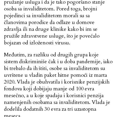
pružanje usluga i da je tako pogoršano stanje
osoba sa invaliditetom. Pored toga, brojni
pojedinci sa invaliditetom morali su sa
članovima porodice da odlaze u domove
zdravlja ili na druge klinike kako bi im se
pružile zdravstvene usluge, što je povećalo
bojazan od izloženosti virusu.
Međutim, za razliku od drugih grupa koje
sistem diskriminiše čak i u doba pandemije, iako
bi trebalo da ih štiti, osobe sa invaliditetom su
uvrštene u vladin paket hitne pomoći iz marta
2020. Vlada je obuhvatila i korisnike penzijskih
fondova koji dobijaju manje od 100 evra
mesečno, a u koje spadaju i korisnici penzija
namenjenih osobama sa invaliditetom. Vlada je
dodelila dodatnih 30 evra za tri uzastopna
meseca.