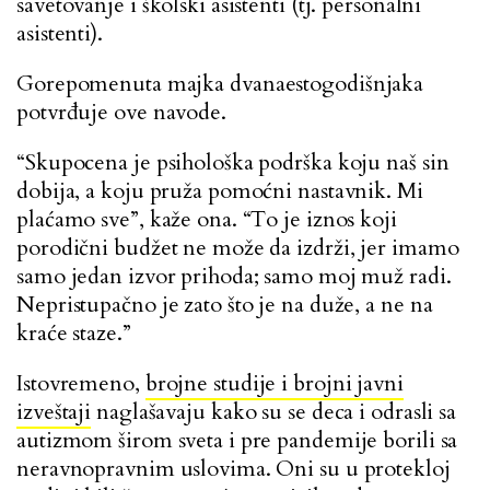
savetovanje i školski asistenti (tj. personalni
asistenti).
Gorepomenuta majka dvanaestogodišnjaka
potvrđuje ove navode.
“Skupocena je psihološka podrška koju naš sin
dobija, a koju pruža pomoćni nastavnik. Mi
plaćamo sve”, kaže ona. “To je iznos koji
porodični budžet ne može da izdrži, jer imamo
samo jedan izvor prihoda; samo moj muž radi.
Nepristupačno je zato što je na duže, a ne na
kraće staze.”
Istovremeno,
brojne studije i brojni javni
izveštaji
naglašavaju kako su se deca i odrasli sa
autizmom širom sveta i pre pandemije borili sa
neravnopravnim uslovima. Oni su u protekloj