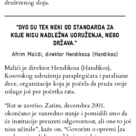
društvenog sloja.
“OVO SU TEK NEKI OD STANDARDA ZA
KOJE NISU NADLEŽNA UDRUŽENJA, NEGO
DRŽAVA.”
Afrim Malići, direktor Hendikosa (Handikos)
Malići je direktor Hendikosa (Handikos),
Kosovskog udruženja paraplegičara i paralisane
dece, organizacije koja je počela da pruža svoje
usluge još pre početka rata.
“Rat se završio. Zatim, decembra 2001.
okončano je vanredno stanje i pomislili smo da
će institucije preuzeti odgovornost, ali one to još
nisu učinile”, kaže on. “Govorim o opremi [za