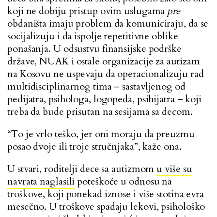
koji ne dobiju pristup ovim uslugama
pre
obdaništa imaju problem da komuniciraju, da se
socijalizuju i da ispolje repetitivne oblike
ponašanja. U odsustvu finansijske podrške
države, NUAK i ostale organizacije za autizam
na Kosovu ne uspevaju da operacionalizuju rad
multidisciplinarnog tima – sastavljenog od
pedijatra, psihologa, logopeda, psihijatra – koji
treba da bude prisutan na sesijama sa decom.
“To je vrlo teško, jer oni moraju da preuzmu
posao dvoje ili troje stručnjaka”, kaže ona.
U stvari, roditelji dece sa autizmom
u više su
navrata naglasili
poteškoće u odnosu na
troškove, koji ponekad iznose i više stotina evra
mesečno. U troškove spadaju lekovi, psihološko