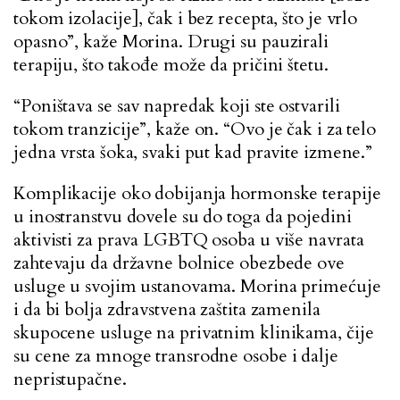
tokom izolacije], čak i bez recepta, što je vrlo
opasno”, kaže Morina. Drugi su pauzirali
terapiju, što takođe može da pričini štetu.
“Poništava se sav napredak koji ste ostvarili
tokom tranzicije”, kaže on. “Ovo je čak i za telo
jedna vrsta šoka, svaki put kad pravite izmene.”
Komplikacije oko dobijanja hormonske terapije
u inostranstvu dovele su do toga da pojedini
aktivisti za prava LGBTQ osoba u više navrata
zahtevaju da državne bolnice obezbede ove
usluge u svojim ustanovama. Morina primećuje
i da bi bolja zdravstvena zaštita zamenila
skupocene usluge na privatnim klinikama, čije
su cene za mnoge transrodne osobe i dalje
nepristupačne.