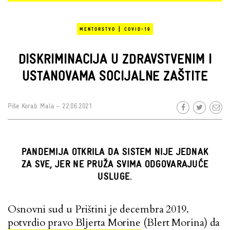
|
MENTORSTVO
COVID-19
DISKRIMINACIJA U ZDRAVSTVENIM I
USTANOVAMA SOCIJALNE ZAŠTITE
Piše
Korab Mala
- 22.06.2021
PANDEMIJA OTKRILA DA SISTEM NIJE JEDNAK
ZA SVE, JER NE PRUŽA SVIMA ODGOVARAJUĆE
USLUGE.
Osnovni sud u Prištini je decembra 2019.
potvrdio pravo Bljerta Morine
(Blert Morina) da