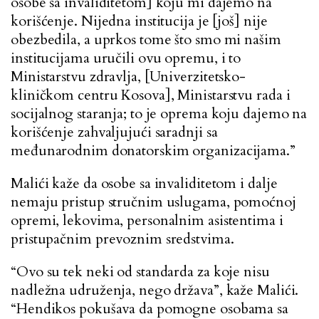
osobe sa invaliditetom] koju mi dajemo na
korišćenje. Nijedna institucija je [još] nije
obezbedila, a uprkos tome što smo mi našim
institucijama uručili ovu opremu, i to
Ministarstvu zdravlja, [Univerzitetsko-
kliničkom centru Kosova], Ministarstvu rada i
socijalnog staranja; to je oprema koju dajemo na
korišćenje zahvaljujući saradnji sa
međunarodnim donatorskim organizacijama.”
Malići kaže da osobe sa invaliditetom i dalje
nemaju pristup stručnim uslugama, pomoćnoj
opremi, lekovima, personalnim asistentima i
pristupačnim prevoznim sredstvima.
“Ovo su tek neki od standarda za koje nisu
nadležna udruženja, nego država”, kaže Malići.
“Hendikos pokušava da pomogne osobama sa