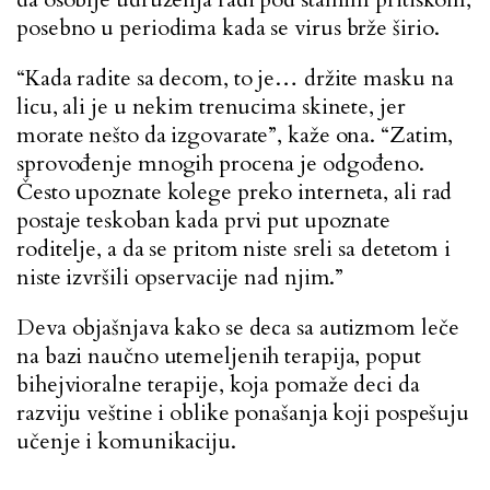
posebno u periodima kada se virus brže širio.
“Kada radite sa decom, to je… držite masku na
licu, ali je u nekim trenucima skinete, jer
morate nešto da izgovarate”, kaže ona. “Zatim,
sprovođenje mnogih procena je odgođeno.
Često upoznate kolege preko interneta, ali rad
postaje teskoban kada prvi put upoznate
roditelje, a da se pritom niste sreli sa detetom i
niste izvršili opservacije nad njim.”
Deva objašnjava kako se deca sa autizmom leče
na bazi naučno utemeljenih terapija, poput
bihejvioralne terapije, koja pomaže deci da
razviju veštine i oblike ponašanja koji pospešuju
učenje i komunikaciju.