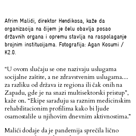
Afrim Malići, direktor Hendikosa, kaže da
organizacija na čijem je čelu obavlja posao
državnih organa i opremu stavlja na raspolaganje
brojnim institucijama. Fotografija: Agan Kosumi /
K2.0.
“U ovom slučaju se one nazivaju uslugama
socijalne zaštite, a ne zdravstvenim uslugama…
za razliku od država iz regiona ili čak onih na
Zapadu, gde je na snazi multisektorski pristup”,
kaže on. “Ekipe sarađuju sa raznim medicinskim
rehabilitacionim profilima kako bi ljude
osamostalile u njihovim dnevnim aktivnostima.”
Malići dodaje da je pandemija sprečila lično