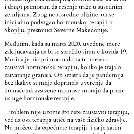
i drugi primorani da rešenje traže u susednim
zemljama. Zbog neposredne blizine, on se
inicijalno podvrgao hormonskoj terapiji u
Skoplju, prestonici Severne Makedonije.
Međutim, kada su marta 2020. uvedene mere
zaključavanja da bi se sprečilo širenje kovida 19,
Morina je bio primoran da na tri meseca
zaustavi hormonsku terapiju, koliko je trajalo
zatvaranje granica. On smatra da je pandemija
bez ikakve sumnje doprinela uverenju da
domaće zdravstvene ustanove moraju da pruže
usluge hormonske terapije.
“Problem nije u tome što ćete zaustaviti terapiju,
već da ova terapija utiče na vaše fizičko zdravlje.
Ne možete da otpočnete terapiju i da je zatim