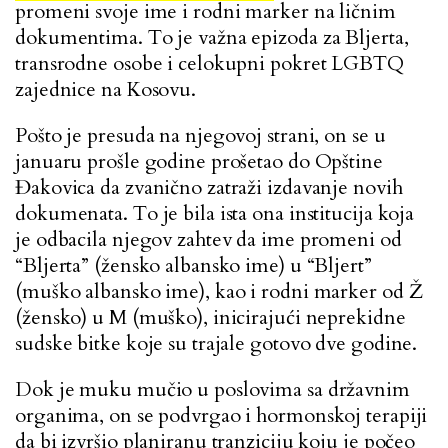
promeni svoje ime i rodni marker na ličnim
dokumentima. To je važna epizoda za Bljerta,
transrodne osobe i celokupni pokret LGBTQ
zajednice na Kosovu.
Pošto je presuda na njegovoj strani, on se u
januaru prošle godine prošetao do Opštine
Đakovica da zvanično zatraži izdavanje novih
dokumenata. To je bila ista ona institucija koja
je odbacila njegov zahtev da ime promeni od
“Bljerta” (žensko albansko ime) u “Bljert”
(muško albansko ime), kao i rodni marker od Ž
(žensko) u M (muško), inicirajući neprekidne
sudske bitke koje su trajale gotovo dve godine.
Dok je muku mučio u poslovima sa državnim
organima, on se podvrgao i hormonskoj terapiji
da bi izvršio planiranu tranziciju koju je počeo