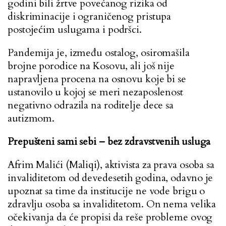
godini bili žrtve povećanog rizika od
diskriminacije i ograničenog pristupa
postojećim uslugama i podršci.
Pandemija je, između ostalog, osiromašila
brojne porodice na Kosovu, ali još nije
napravljena procena na osnovu koje bi se
ustanovilo u kojoj se meri nezaposlenost
negativno odrazila na roditelje dece sa
autizmom.
Prepušteni sami sebi – bez zdravstvenih usluga
Afrim Malići (Maliqi), aktivista za prava osoba sa
invaliditetom od devedesetih godina, odavno je
upoznat sa time da institucije ne vode brigu o
zdravlju osoba sa invaliditetom. On nema velika
očekivanja da će propisi da reše probleme ovog