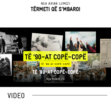
NGA
ARIAN LUMEZI
TËRMETI QË S'MBAROI
TË '90-AT COPË-COPË
TË ’90-AT COPË-COPË
Nga
Kosovo 2.0
VIDEO