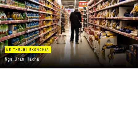
NË THELB
|
EKONOMIA
Nga
Uran Haxha
KOSOVA (S’)BOJKOTON