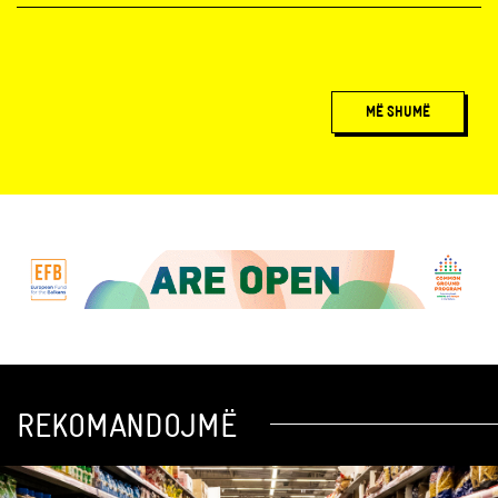
MË SHUMË
REKOMANDOJMË