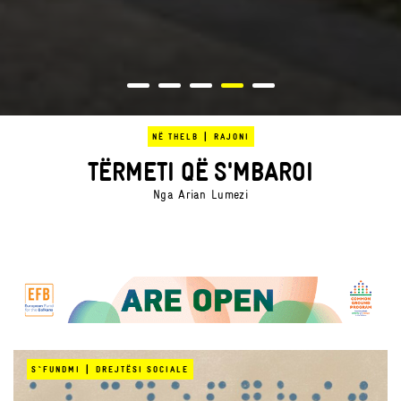
|
NË THELB
POLITIKA
NGËRÇI INSTITUCIONAL NË NUMRA
Nga
Gentiana Paçarizi
|
S`FUNDMI
DREJTËSI SOCIALE