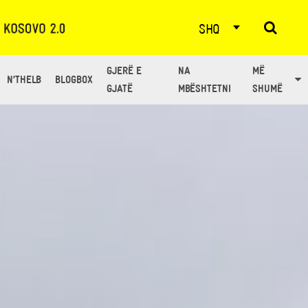
SHQ
GJERË E
NA
MË
N’THELB
BLOGBOX
GJATË
MBËSHTETNI
SHUMË