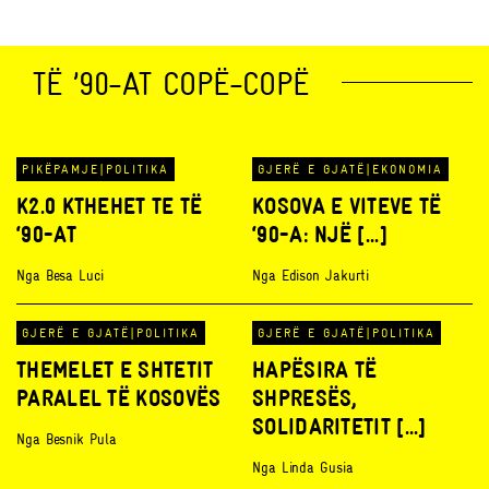
TË ’90-AT COPË-COPË
PIKËPAMJE
|
POLITIKA
GJERË E GJATË
|
EKONOMIA
K2.0 KTHEHET TE TË
KOSOVA E VITEVE TË
‘90-AT
‘90-A: NJË [...]
Nga
Besa Luci
Nga
Edison Jakurti
GJERË E GJATË
|
POLITIKA
GJERË E GJATË
|
POLITIKA
THEMELET E SHTETIT
HAPËSIRA TË
PARALEL TË KOSOVËS
SHPRESËS,
SOLIDARITETIT [...]
Nga
Besnik Pula
Nga
Linda Gusia