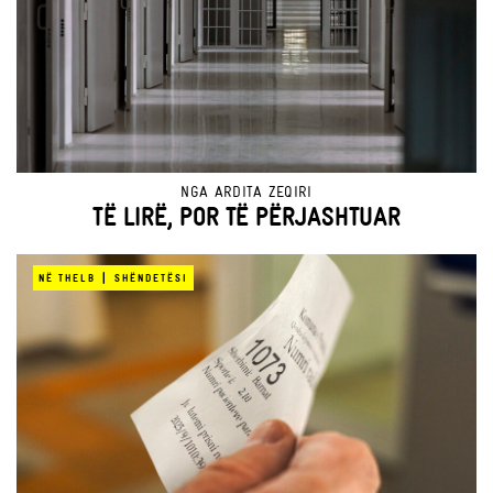
NGA
ARDITA ZEQIRI
TË LIRË, POR TË PËRJASHTUAR
|
NË THELB
SHËNDETËSI