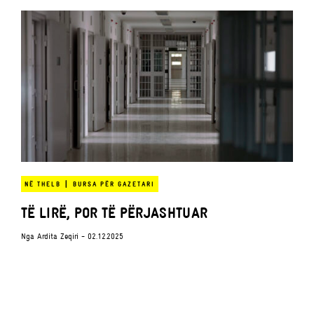
|
NË THELB
BURSA PËR GAZETARI
TË LIRË, POR TË PËRJASHTUAR
Nga
Ardita Zeqiri
- 02.12.2025