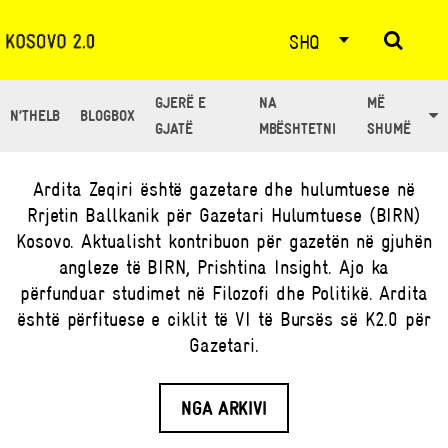
SHQ
GJERË E
NA
MË
N’THELB
BLOGBOX
TË GJITHË ARTIKUJT NGA: ARDITA ZEQIRI
GJATË
MBËSHTETNI
SHUMË
Ardita Zeqiri është gazetare dhe hulumtuese në
Rrjetin Ballkanik për Gazetari Hulumtuese (BIRN)
Kosovo. Aktualisht kontribuon për gazetën në gjuhën
angleze të BIRN, Prishtina Insight. Ajo ka
përfunduar studimet në Filozofi dhe Politikë. Ardita
është përfituese e ciklit të VI të Bursës së K2.0 për
Gazetari.
NGA ARKIVI