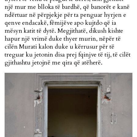
një mur me blloka të bardhë, që banorët e kanë
ndërtuar në përpjekje për ta penguar hyrjen e
qenve endacakë, fëmijëve apo kujtdo që ia
mësyn katit të dytë. Megjithatë, dikush kishte
hapur një vrimë duke thyer murin, nëpër të
cilën Murati kalon duke u kërrusur për të
treguar ku jetonin disa prej fqinjve të tij, të cilët
gjithashtu jetojnë me qira që atëherë.