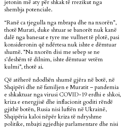
jetonin më aty për shkak të rrezikut nga
shembja potenciale.
“Ranë ca tjegulla nga mbrapa dhe na nxorën”,
thotë Murati, duke shtuar se banorët nuk kanë
dalë nga banesat e tyre me vullnet të plotë, pasi
konsideronin që ndërtesa nuk ishte e dëmtuar
shumë. ”Na nxorën disi me sebep se ne
s’deshëm të dilnim, ishte dëmtuar vetëm
kulmi”, thotë ai.
Që atëherë ndodhën shumë gjëra në botë, në
Shqipëri dhe në familjen e Muratit
–
pandemia
e shkaktuar nga virusi COVID-19 erdhi e shkoi,
kriza e energjisë dhe inflacionit goditi rëndë
gjithë botën, Rusia nisi luftën në Ukrainë,
Shqipëria kaloi nëpër kriza të ndryshme
politike, mbajti zgjedhje parlamentare dhe nisi