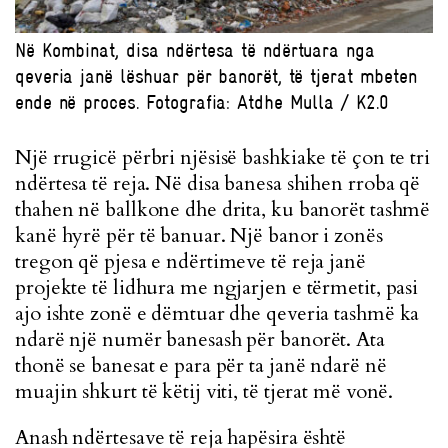
Në Kombinat, disa ndërtesa të ndërtuara nga
qeveria janë lëshuar për banorët, të tjerat mbeten
ende në proces. Fotografia: Atdhe Mulla / K2.0
Një rrugicë përbri njësisë bashkiake të çon te tri
ndërtesa të reja. Në disa banesa shihen rroba që
thahen në ballkone dhe drita, ku banorët tashmë
kanë hyrë për të banuar. Një banor i zonës
tregon që pjesa e ndërtimeve të reja janë
projekte të lidhura me ngjarjen e tërmetit, pasi
ajo ishte zonë e dëmtuar dhe qeveria tashmë ka
ndarë një numër banesash për banorët. Ata
thonë se banesat e para për ta janë ndarë në
muajin shkurt të këtij viti, të tjerat më vonë.
Anash ndërtesave të reja hapësira është