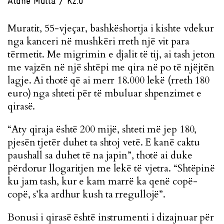
Atdhe Mulla / K2.0
Muratit, 55-vjeçar, bashkëshortja i kishte vdekur
nga kanceri në mushkëri rreth një vit para
tërmetit. Me migrimin e djalit të tij, ai tash jeton
me vajzën në një shtëpi me qira në po të njëjtën
lagje. Ai thotë që ai merr 18.000 lekë (rreth 180
euro) nga shteti për të mbuluar shpenzimet e
qirasë.
“Aty qiraja është 200 mijë, shteti më jep 180,
pjesën tjetër duhet ta shtoj vetë. E kanë caktu
paushall sa duhet të na japin”, thotë ai duke
përdorur llogaritjen me lekë të vjetra. “Shtëpinë
ku jam tash, kur e kam marrë ka qenë copë-
copë, s’ka ardhur kush ta rregullojë”.
Bonusi i qirasë është instrumenti i dizajnuar për