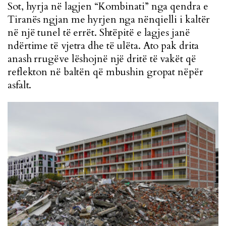
Sot, hyrja në lagjen “Kombinati” nga qendra e
Tiranës ngjan me hyrjen nga nënqielli i kaltër
në një tunel të errët. Shtëpitë e lagjes janë
ndërtime të vjetra dhe të ulëta. Ato pak drita
anash rrugëve lëshojnë një dritë të vakët që
reflekton në baltën që mbushin gropat nëpër
asfalt.