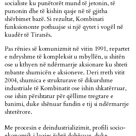
socialiste ku punëtorët mund të jetonin, të
punonin dhe të kishin qasje në të gjitha
shërbimet bazë. Si rezultat, Kombinati
funksiononte pothuajse si një qytet i vogël në
kuadër të Tiranës.
Pas rënies së komunizmit në vitin 1991, repartet
e ndryshme të kompleksit u mbyllën, u shitën
ose u kthyen në ndërmarrje aksionare ku shteti
mbante shumicën e aksioneve. Deri rreth vitit
2004, shumica e strukturave të dikurshme
industriale të Kombinatit ose ishin shkatërruar,
ose ishin përshtatur për qëllime tregtare e
banimi, duke shënuar fundin e tij si ndërmarrje
shtetërore.
Me procesin e deindustrializimit, profili socio-
ekonomik i lagjes është dobësuar, duke