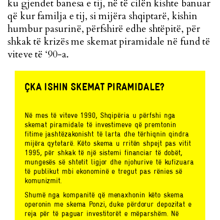
ku gjendet b
anesa e tij, në të cilën kishte banuar
që kur familja e tij, si mijëra shqiptarë, kishin
humbur pasurinë, përfshirë edhe shtëpitë, për
shkak të krizës me skemat piramidale në fund të
viteve të ‘90-a.
ÇKA ISHIN SKEMAT PIRAMIDALE?
Në mes të viteve 1990, Shqipëria u përfshi nga
skemat piramidale të investimeve që premtonin
fitime jashtëzakonisht të larta dhe tërhiqnin qindra
mijëra qytetarë. Këto skema u rritën shpejt pas vitit
1995, për shkak të një sistemi financiar të dobët,
mungesës së shtetit ligjor dhe njohurive të kufizuara
të publikut mbi ekonominë e tregut pas rënies së
komunizmit.
Shumë nga kompanitë që menaxhonin këto skema
operonin me skema Ponzi, duke përdorur depozitat e
reja për të paguar investitorët e mëparshëm. Në