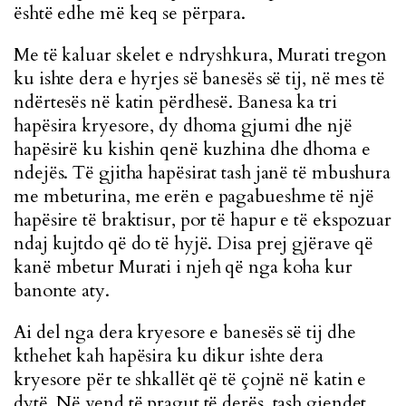
është edhe më keq se përpara.
Me të kaluar skelet e ndryshkura, Murati tregon
ku ishte dera e hyrjes së banesës së tij, në mes të
ndërtesës në katin përdhesë. Banesa ka tri
hapësira kryesore, dy dhoma gjumi dhe një
hapësirë ku kishin qenë kuzhina dhe dhoma e
ndejës. Të gjitha hapësirat tash janë të mbushura
me mbeturina, me erën e pagabueshme të një
hapësire të braktisur, por të hapur e të ekspozuar
ndaj kujtdo që do të hyjë. Disa prej gjërave që
kanë mbetur Murati i njeh që nga koha kur
banonte aty.
Ai del nga dera kryesore e banesës së tij dhe
kthehet kah hapësira ku dikur ishte dera
kryesore për te shkallët që të çojnë në katin e
dytë. Në vend të pragut të derës, tash gjendet