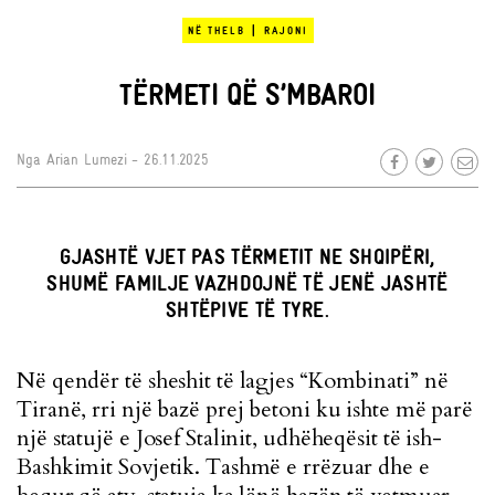
|
NË THELB
RAJONI
TËRMETI QË S’MBAROI
Nga
Arian Lumezi
- 26.11.2025
GJASHTË VJET PAS TËRMETIT NE SHQIPËRI,
SHUMË FAMILJE VAZHDOJNË TË JENË JASHTË
SHTËPIVE TË TYRE.
Në qendër të sheshit të lagjes “Kombinati” në
Tiranë, rri një bazë prej betoni ku ishte më parë
një statujë e Josef Stalinit, udhëheqësit të ish-
Bashkimit Sovjetik. Tashmë e rrëzuar dhe e