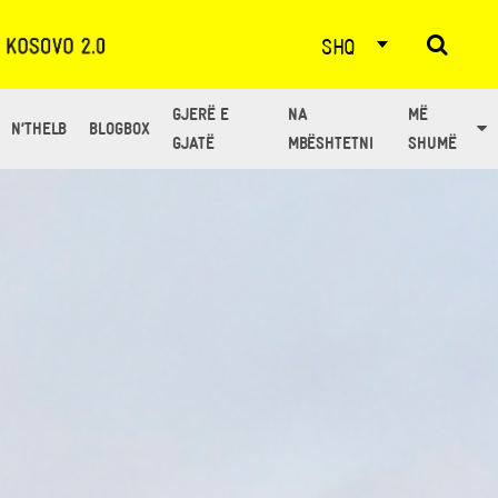
SHQ
GJERË E
NA
MË
N’THELB
BLOGBOX
GJATË
MBËSHTETNI
SHUMË