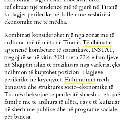
reflektuar një tendencë më të gjerë në Tiranë
ku lagjet periferike përballen me vështirësi
ekonomike më të mëdha.
Kombinati konsiderohet një nga zonat me të
ardhurat më të ulëta në Tiranë.
Të dhënat e
agjencisë kombëtare të statistikave, INSTAT
,
tregojnë se në vitin 2021 rreth 22% e familjeve
në Shqipëri ishin të rrezikuara nga varfëria, çka
ndihmon të kuptohet pozicioni i lagjeve
periferike në kryeqytet.
Hulumtimet
rreth
banesave dhe strukturës socio-ekonomike të
Tiranës theksojnë se periferitë shpesh strehojnë
familje me të ardhura të ulëta, qasje të kufizuar
në shërbime publike dhe në programe sociale
për banesa.