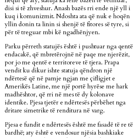
hequr që aty, statuja ka lënë bazën të vetmuar,
disi si të zhveshur. Anash bazës rri ende një yll i
kuq i komunizmit. Ndoshta ata që nuk e hoqën
yllin donin ta linin si shenjë të fitores së tyre, si
për të treguar mbi kë ngadhënjyen.
Parku përreth statujës është i pushtuar nga qentë
endacakë, që mbretërojnë në paqe me njerëzit,
por jo me qentë e territoreve të tjera. Prapa
vendit ku dikur ishte statuja qëndron një
ndërtesë që në pamje ngjan me çifligjet e
Amerikës Latine, me një portë hyrëse me hark
madhështor, që rri në mes të dy kolonave
identike. Pjesa tjetër e ndërtesës përbëhet nga
dritare simetrike të renditura në varg.
Pjesa e fundit e ndërtesës është me fasadë të re të
bardhë; aty është e vendosur njësia bashkiake