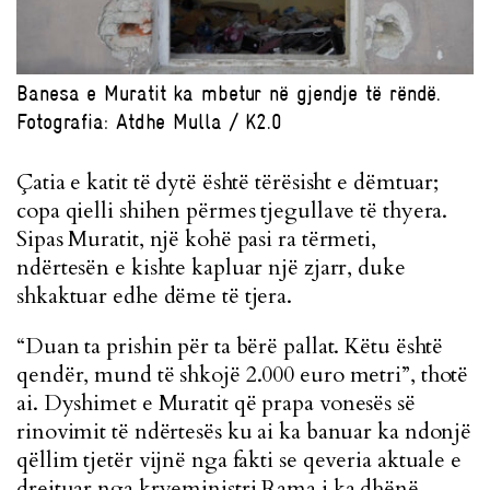
Banesa e Muratit ka mbetur në gjendje të rëndë.
Fotografia: Atdhe Mulla / K2.0
Çatia e katit të dytë është tërësisht e dëmtuar;
copa qielli shihen përmes tjegullave të thyera.
Sipas Muratit, një kohë pasi ra tërmeti,
ndërtesën e kishte kapluar një zjarr, duke
shkaktuar edhe dëme të tjera.
“Duan ta prishin për ta bërë pallat. Këtu është
qendër, mund të shkojë 2.000 euro metri”, thotë
ai.
Dyshimet e Muratit që prapa vonesës së
rinovimit të ndërtesës ku ai ka banuar ka ndonjë
qëllim tjetër vijnë nga fakti se qeveria aktuale e
drejtuar nga kryeministri Rama i ka dhënë