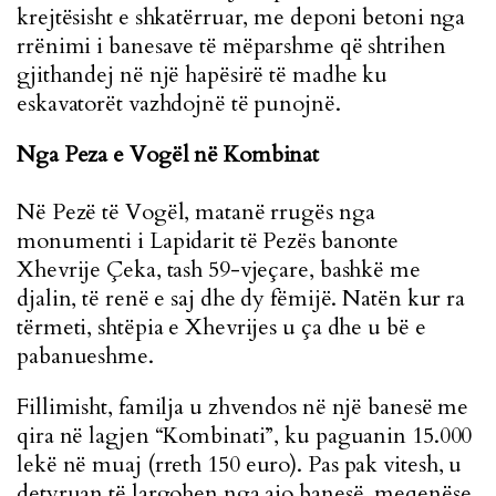
krejtësisht e shkatërruar, me deponi betoni nga
rrënimi i banesave të mëparshme që shtrihen
gjithandej në një hapësirë të madhe ku
eskavatorët vazhdojnë të punojnë.
Nga Peza e Vogël në Kombinat
Në Pezë të Vogël, matanë rrugës nga
monumenti i Lapidarit të Pezës banonte
Xhevrije Çeka, tash 59-vjeçare, bashkë me
djalin, të renë e saj dhe dy fëmijë. Natën kur ra
tërmeti, shtëpia e Xhevrijes u ça dhe u bë e
pabanueshme.
Fillimisht, familja u zhvendos në një banesë me
qira në lagjen “Kombinati”, ku paguanin 15.000
le
kë në muaj (rreth 150 euro). Pas pak vitesh, u
detyruan të largohen nga ajo banesë, meqenëse