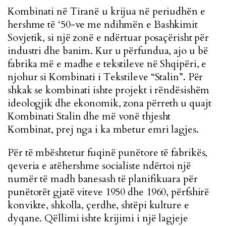
Kombinati në Tiranë u krijua në periudhën e
hershme të ‘50-ve me ndihmën e Bashkimit
Sovjetik, si një zonë e ndërtuar posaçërisht për
industri dhe banim. Kur u përfundua, ajo u bë
fabrika më e madhe e tekstileve në Shqipëri, e
njohur si Kombinati i Tekstileve “Stalin”. Për
shkak se kombinati ishte projekt i rëndësishëm
ideologjik dhe ekonomik, zona përreth u quajt
Kombinati Stalin dhe më vonë thjesht
Kombinat, prej nga i ka mbetur emri lagjes.
Për të mbështetur fuqinë punëtore të fabrikës,
qeveria e atëhershme socialiste ndërtoi një
numër të madh banesash të planifikuara për
punëtorët gjatë viteve 1950 dhe 1960, përfshirë
konvikte, shkolla, çerdhe, shtëpi kulture e
dyqane. Qëllimi ishte krijimi i një lagjeje