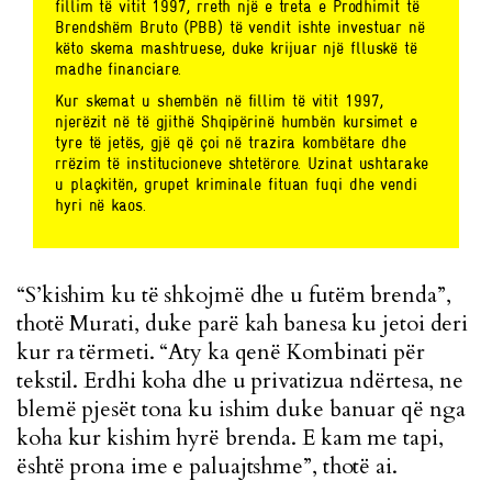
fillim të vitit 1997, rreth një e treta e Prodhimit të
Brendshëm Bruto (PBB) të vendit ishte investuar në
këto skema mashtruese, duke krijuar një flluskë të
madhe financiare.
Kur skemat u shembën në fillim të vitit 1997,
njerëzit në të gjithë Shqipërinë humbën kursimet e
tyre të jetës, gjë që çoi në trazira kombëtare dhe
rrëzim të institucioneve shtetërore. Uzinat ushtarake
u plaçkitën, grupet kriminale fituan fuqi dhe vendi
hyri në kaos.
“S’kishim ku të shkojmë dhe u futëm brenda”,
thotë Murati, duke parë kah banesa ku jetoi deri
kur ra tërmeti. “Aty ka qenë Kombinati për
tekstil. Erdhi koha dhe u privatizua ndërtesa, ne
blemë pjesët tona ku ishim duke banuar që nga
koha kur kishim hyrë brenda. E kam me tapi,
është prona ime e paluajtshme”, thotë ai.