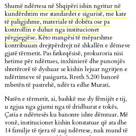
S
humë ndërtesa në Shqipëri ishin ngritur në
kundërshtim me standardet e sigurisë, me kate
të paligjshme, materiale të dobëta ose pa
kontrollin e duhur nga institucionet
përgjegjëse.
Këto mangësi të mëparshme
kontribuuan drejtpërdrejt në shkallën e dëmeve
gjatë tërmetit. Pas fatkeqësisë, prokuroria nisi
hetime për ndërtues, inxhinierë dhe punonjës
shtetërorë të dyshuar se kishin lejuar ngritjen e
ndërtimeve të pasigurta. Rreth 5.200 banorë
mbetën të pastrehë, ndër ta edhe Murati.
Natën e tërmetit, ai, bashkë me dy fëmijët e tij,
u zgjua nga gjumi nga të dridhurat e tokës.
Çatia e ndërtesës ku banonte ishte dëmtuar. Më
vonë, institucionet kishin konstatuar që ata dhe
14 familje të tjera të asaj ndërtese, nuk mund të