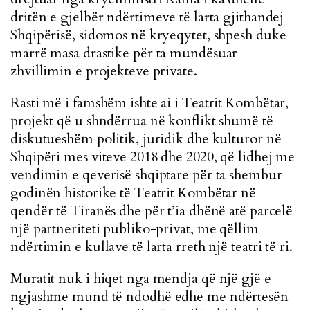
dritën e gjelbër ndërtimeve të larta gjithandej
Shqipërisë, sidomos në kryeqytet, shpesh duke
marrë masa drastike për ta mundësuar
zhvillimin e projekteve private.
Rasti më i famshëm ishte ai i Teatrit Kombëtar,
projekt që u shndërrua në konflikt shumë të
diskutueshëm politik, juridik dhe kulturor në
Shqipëri mes viteve 2018 dhe 2020, që lidhej me
vendimin e qeverisë shqiptare për ta shembur
godinën historike të Teatrit Kombëtar në
qendër të Tiranës dhe për t’ia dhënë atë parcelë
një partneriteti publiko-privat, me qëllim
ndërtimin e kullave të larta rreth një teatri të ri.
Muratit nuk i hiqet nga mendja që një gjë e
ngjashme mund të ndodhë edhe me ndërtesën