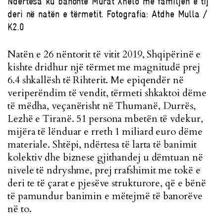
Ndërtesa ku banonte Murat Xhelo me familjen e tij
deri në natën e tërmetit. Fotografia: Atdhe Mulla /
K2.0
Natën e 26 nëntorit të vitit 2019, Shqipërinë e
kishte dridhur një tërmet me magnitudë prej
6.4 shkallësh të Rihterit. Me epiqendër në
veriperëndim të vendit, tërmeti shkaktoi dëme
të mëdha, veçanërisht në Thumanë, Durrës,
Lezhë e Tiranë. 51 persona mbetën të vdekur,
mijëra të lënduar e rreth 1 miliard euro dëme
materiale. Shtëpi, ndërtesa të larta të banimit
kolektiv dhe biznese gjithandej u dëmtuan në
nivele të ndryshme, prej rrafshimit me tokë e
deri te të çarat e pjesëve strukturore, që e bënë
të pamundur banimin e mëtejmë të banorëve
në to.