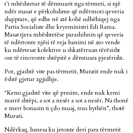
t’i mbështetur të dëmtuarit nga tërmeti, si një
ndër masat e përkohshme që ndërmori qeveria
shqiptare, që edhe në atë kohë udhëhiqej nga
Partia Socialiste dhe kryeministri Edi Rama.
Masat tjera mbështetëse parashihnin që qeveria
të ndërtonte njësi të reja banimi në ato vende
ku ndërtesat kolektive u shkatërruan tërësisht
ose të rinovonte shtëpitë e dëmtuara pjesërisht.
Por, gjashtë vite pas tërmetit, Muratit ende nuk i
është gjetur zgjidhje.
“Kemi gjashtë vite që presim, ende nuk kemi
marrë shtëpi, a sot a nesër a sot a nesër. Na thonë
e merr bonusin ti çdo muaj, trus bythën”, thotë
Murati.
Ndërkaq, banesa ku jetonte deri para tërmetit