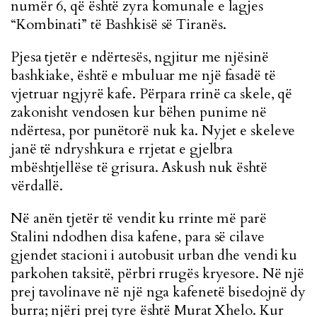
numër 6, që është zyra komunale e lagjes
“Kombinati” të Bashkisë së Tiranës.
Pjesa tjetër e ndërtesës, ngjitur me njësinë
bashkiake, është e mbuluar me një fasadë të
vjetruar ngjyrë kafe. Përpara rrinë ca skele, që
zakonisht vendosen kur bëhen punime në
ndërtesa, por punëtorë nuk ka. Nyjet e skeleve
janë të ndryshkura e rrjetat e gjelbra
mbështjellëse të grisura. Askush nuk është
vërdallë.
Në anën tjetër të vendit ku rrinte më parë
Stalini ndodhen disa kafene, para së cilave
gjendet stacioni i autobusit urban dhe vendi ku
parkohen taksitë, përbri rrugës kryesore. Në një
prej tavolinave në një nga kafenetë bisedojnë dy
burra; njëri prej tyre është Murat Xhelo. Kur