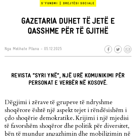
|
S`FUNDMI
DREJTËSI SOCIALE
GAZETARIA DUHET TË JETË E
QASSHME PËR TË GJITHË
Nga
Melihate Pllana
- 05.12.2025
REVISTA “SYRI YNË”, NJË URË KOMUNIKIMI PËR
PERSONAT E VERBËR NË KOSOVË.
Dëgjimi i zërave të grupeve të ndryshme
shoqërore është një aspekt tejet i rëndësishëm i
çdo shoqërie demokratike. Krijimi i një mjedisi
të favorshëm shoqëror dhe politik për diversitet,
bën të mundur angazhimin dhe mobilizimin në