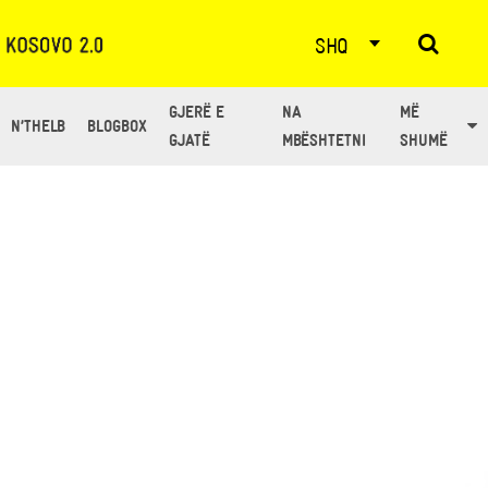
SHQ
GJERË E
NA
MË
N’THELB
BLOGBOX
GJATË
MBËSHTETNI
SHUMË