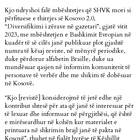
Kjo ndryshoi falë mbështetjes që SHVK mori si
përfituese e thirrjes së Kosovo 2.0,
“Diversifikimi i zërave në gazetari”, gjatë vitit
2023, me mbështetjen e Bashkimit Evropian në
kuadër të së cilës janë publikuar plot gjashtë
numra të kësaj reviste, në mënyrë periodike,
duke përdorur alfabetin Braille, duke ua
mundësuar qasjen në informim komunitetit të
personave të verbër dhe me shikim të dobësuar
në Kosovë.
“Kjo [revistë] konsiderojmë të jetë edhe një
kontribut shtesë për ata që janë të interesuar për
të lexuar dhe informuar në përgjithësi, që është
e mirëseardhur në kohën kur materialet e
printuara në shkrimin brajl janë të pakta në
Kosovë”, thuhet në fjalët hyrëse të Këshillit