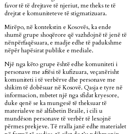
favor të të drejtave të njeriut, me theks te të
drejtat e komuniteteve të stigmatizuara.
Mirëpo, në kontekstin e Kosovës, ka ende
shumë grupe shoqërore që vazhdojnë të jenë të
nënpërfaqësuara, e madje edhe të padukshme
nëpër hapësirat publike e mediale.
Një nga këto grupe është edhe komuniteti i
personave me aftësi të kufizuara, veçanërisht
komuniteti i të verbërve dhe personave me
shikim të dobësuar në Kosovë. Qasja e tyre në
informacion, mbetet një nga sfidat kryesore,
duke qenë se ka mungesë të theksuar të
materialeve në alfabetin Braile, i cili u
mundëson personave të verbër të lexojnë
përmes prekjeve. Të rralla janë edhe materialet