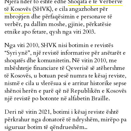
Njëra ndër to është edhe
Shoqata e të Verbërve
të Kosovës
(SHVK), e cila angazhohet për
mbrojtjen dhe përfaqësimin e personave të
verbër, pa dallim moshe, gjinie, përkatësie
etnike apo fetare, qysh nga viti 2003.
Nga viti 2010, SHVK nisi botimin e revistës
“Syri ynë”, një revistë informative për anëtarët e
shoqatës dhe komunitetin. Në vitin 2010, me
mbështetje financiare të Qeverisë së atëhershme
të Kosovës, u botuan pesë numra te kësaj reviste,
nismë e cila u vlerësua si e arritur historike sepse
shënoi herën e parë që në Republikën e Kosovës
një revistë po botonte në alfabetin Braille.
Deri në vitin 2021, botimi i kësaj reviste është
përkrahur nga donatorë të ndryshëm, mirëpo pa
siguruar botim të qëndrueshëm..