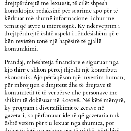
drejtpërdrejtë me lexuesit, të cilët shpesh
kontaktojnë redaksinë për sqarime apo për të
kërkuar më shumë informacione lidhur me
temat që atyre u interesojnë. Ky ndërveprim i
drejtpërdrejtë është aspekt i rëndësishëm që e
bën revistën tonë një hapësirë të gjallë
komunikimi.
Prandaj, mbështetja financiare e siguruar nga
kjo thirrje shkon përtej thjesht një kontributi
ekonomik. Ajo përfaqëson një investim human,
për mbrojtjen e dinjitetit dhe të drejtave të
komunitetit të të verbërve dhe personave me
shikim të dobësuar në Kosovë. Në këtë mënyrë,
ky program i diversifikimit të zërave në
gazetari, ka përforcuar idenë që gazetaria nuk
është vetëm për t’u lexuar nga shumica, por
duhet të jetë e qasshme për të gjithë, përfshirë