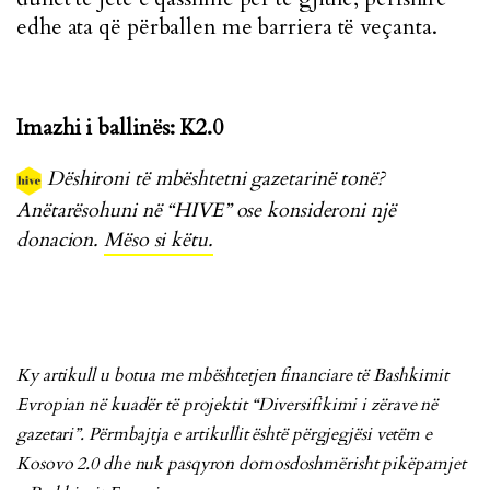
edhe ata që përballen me barriera të veçanta.
Imazhi i ballinës: K2.0
Dëshironi të mbështetni gazetarinë tonë?
Anëtarësohuni në “HIVE” ose konsideroni një
donacion.
Mëso si këtu.
Ky artikull u botua me
mbështetjen
financiare të Bashkimit
Evropian në kuadër të projektit “Diversifikimi i zërave në
gazetari”. Përmbajtja e artikullit është përgjegjësi vetëm e
Kosovo 2.0 dhe nuk pasqyron domosdoshmërisht pikëpamjet