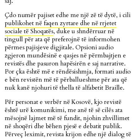
saj.
Çdo numër pajiset edhe me një zë të dytë, i cili
publikohet në faqen zyrtare dhe në rrjetet
sociale të Shoqatës
, duke u shndërruar në
tingull për ata që preferojnë të informohen
përmes pajisjeve digjitale. Opsioni audio
zgjeron mundësinë e qasjes në përmbajtjen e
revistës dhe pasuron hapësirën e saj narrative.
Por çka është më e rëndësishmja, formati audio
e bën revistën më të përballueshme për ata që
nuk kanë njohuri të thella të alfabetit Braille.
Për personat e verbër në Kosovë, kjo revistë
është urë komunikimi, me anë të së cilës ata
mësojnë lajmet më të fundit, njohin zhvillimet
në shoqëri dhe bëhen pjesë e debatit publik.
Përveç leximit, revista krijon edhe një dialog të