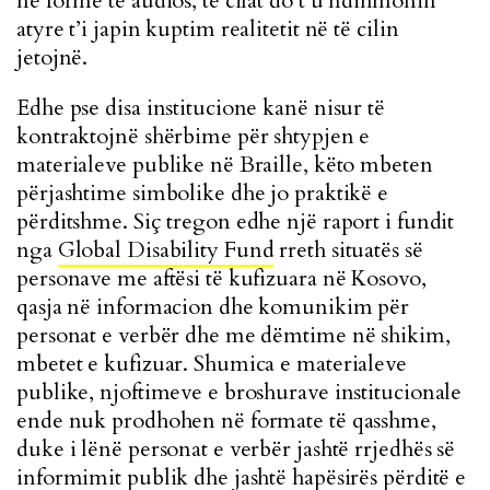
në formë të audios, të cilat do t’u ndihmonin
atyre t’i japin kuptim realitetit në të cilin
jetojnë.
Edhe pse disa institucione kanë nisur të
kontraktojnë shërbime për shtypjen e
materialeve publike në Braille, këto mbeten
përjashtime simbolike dhe jo praktikë e
përditshme. Siç tregon edhe një raport i fundit
nga
Global Disability Fund
rreth situatës së
personave me aftësi të kufizuara në Kosovo,
qasja në informacion dhe komunikim për
personat e verbër dhe me dëmtime në shikim,
mbetet e kufizuar. Shumica e materialeve
publike, njoftimeve e broshurave institucionale
ende nuk prodhohen në formate të qasshme,
duke i lënë personat e verbër jashtë rrjedhës së
informimit publik dhe jashtë hapësirës përditë e