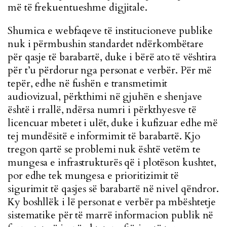
më të frekuentueshme digjitale.
Shumica e webfaqeve të institucioneve publike
nuk i përmbushin standardet ndërkombëtare
për qasje të barabartë, duke i bërë ato të vështira
për t’u përdorur nga personat e verbër. Për më
tepër, edhe në fushën e transmetimit
audiovizual, përkthimi në gjuhën e shenjave
është i rrallë, ndërsa numri i përkthyesve të
licencuar mbetet i ulët, duke i kufizuar edhe më
tej mundësitë e informimit të barabartë. Kjo
tregon qartë se problemi nuk është vetëm te
mungesa e infrastrukturës që i plotëson kushtet,
por edhe tek mungesa e prioritizimit të
sigurimit të qasjes së barabartë në nivel qëndror.
Ky boshllëk i lë personat e verbër pa mbështetje
sistematike për të marrë informacion publik në