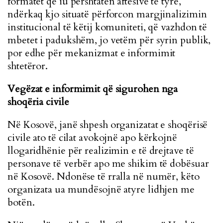
formatet që iu përshtaten aftësive të tyre,
ndërkaq kjo situatë përforcon margjinalizimin
institucional të këtij komuniteti, që vazhdon të
mbetet i padukshëm, jo vetëm për syrin publik,
por edhe për mekanizmat e informimit
shtetëror.
Vegëzat e informimit që sigurohen nga
shoqëria civile
Në Kosovë, janë shpesh organizatat e shoqërisë
civile ato të cilat avokojnë apo kërkojnë
llogaridhënie për realizimin e të drejtave të
personave të verbër apo me shikim të dobësuar
në Kosovë. Ndonëse të rralla në numër, këto
organizata ua mundësojnë atyre lidhjen me
botën.