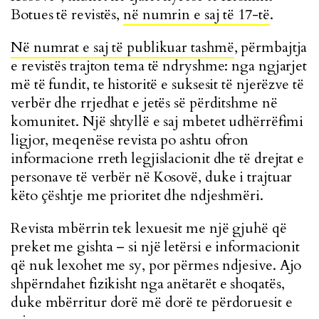
Botues të revistës,
në numrin e saj të 17-të
.
Në numrat e saj të publikuar tashmë
, përmbajtja
e revistës trajton tema të ndryshme: nga ngjarjet
më të fundit, te historitë e suksesit të njerëzve të
verbër dhe rrjedhat e jetës së përditshme në
komunitet. Një shtyllë e saj mbetet udhërrëfimi
ligjor, meqenëse revista po ashtu ofron
informacione rreth legjislacionit dhe të drejtat e
personave të verbër në Kosovë, duke i trajtuar
këto çështje me prioritet dhe ndjeshmëri.
Revista mbërrin tek lexuesit me një gjuhë që
preket me gishta – si një letërsi e informacionit
që nuk lexohet me sy, por përmes ndjesive. Ajo
shpërndahet fizikisht
nga anë
tarët e shoqatës,
duke mbërritur dorë më dorë te përdoruesit e