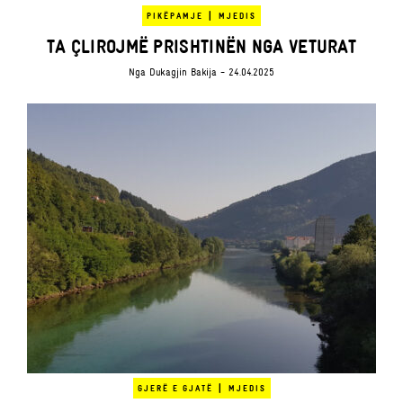
|
PIKËPAMJE
MJEDIS
TA ÇLIROJMË PRISHTINËN NGA VETURAT
Nga
Dukagjin Bakija
- 24.04.2025
|
GJERË E GJATË
MJEDIS