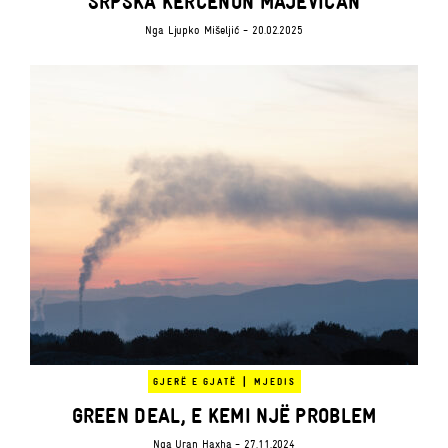
SRPSKA KËRCËNON MAJEVICAN
Nga
Ljupko Mišeljić
- 20.02.2025
|
GJERË E GJATË
MJEDIS
GREEN DEAL, E KEMI NJË PROBLEM
Nga
Uran Haxha
- 27.11.2024