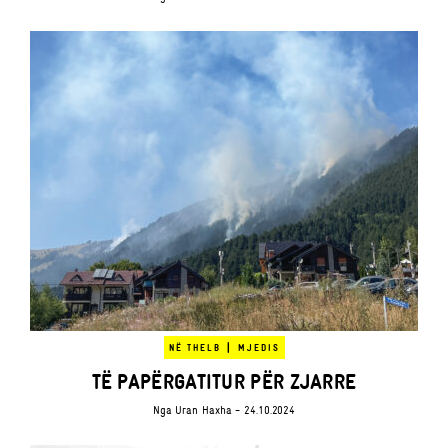
|
NË THELB
MJEDIS
TË PAPËRGATITUR PËR ZJARRE
Nga
Uran Haxha
- 24.10.2024