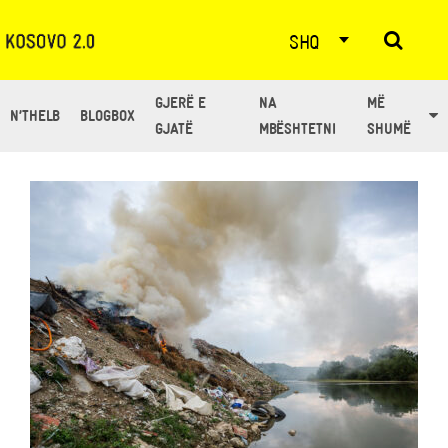
SHQ
GJERË E
NA
MË
N’THELB
BLOGBOX
TAG: MJEDIS
GJATË
MBËSHTETNI
SHUMË