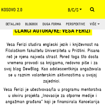
B/C/S
DETALJNO
BLOGBOX
DUGA FORMA
PERSPEKTIVE
VIŠE
ČLANCI AUTORA/KE: VESA FERIZI
Vesa Ferizi studira engleski jezik i književnost na
Filološkom fakultetu Univerziteta u Prištini. Pisana
reč je njena najveća strast. Pored toga što dosta
vremena provodi sa knjigama, redovno piše i za
svoj blog
DewBlog
. Kao adolescentkinja angažovala
se u raznim volonterskim aktivnostima u svojoj
zajednici.
Vesa Ferizi
je učestvovao/la u programu mentorstva
u okviru projekta „Inovacije za otporne medije i
angažman građana“ koji je finansirala Kancelarija