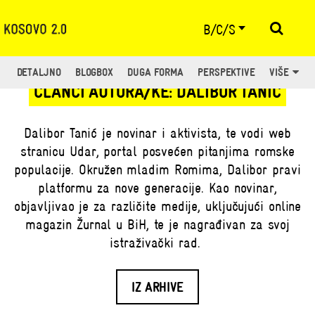
B/C/S
DETALJNO
BLOGBOX
DUGA FORMA
PERSPEKTIVE
VIŠE
ČLANCI AUTORA/KE: DALIBOR TANIĆ
Dalibor Tanić je novinar i aktivista, te vodi web
stranicu
Udar
, portal posvećen pitanjima romske
populacije. Okružen mladim Romima, Dalibor pravi
platformu za nove generacije. Kao novinar,
objavljivao je za različite medije, uključujući online
magazin
Žurnal
u BiH, te je nagrađivan za svoj
istraživački rad.
IZ ARHIVE