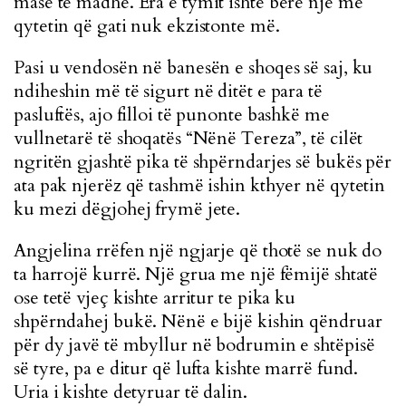
masë të madhe. Era e tymit ishte bërë një me
qytetin që gati nuk ekzistonte më.
Pasi u vendosën në banesën e shoqes së saj, ku
ndiheshin më të sigurt në ditët e para të
pasluftës, ajo filloi të punonte bashkë me
vullnetarë të shoqatës “Nënë Tereza”, të cilët
ngritën gjashtë pika të shpërndarjes së bukës për
ata pak njerëz që tashmë ishin kthyer në qytetin
ku mezi dëgjohej frymë jete.
Angjelina rrëfen një ngjarje që thotë se nuk do
ta harrojë kurrë. Një grua me një fëmijë shtatë
ose tetë vjeç kishte arritur te pika ku
shpërndahej bukë. Nënë e bijë kishin qëndruar
për dy javë të mbyllur në bodrumin e shtëpisë
së tyre, pa e ditur që lufta kishte marrë fund.
Uria i kishte detyruar të dalin.