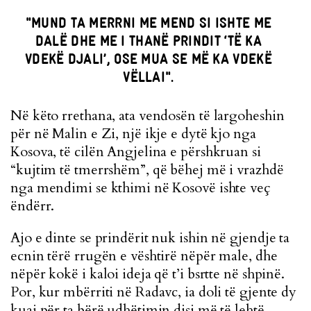
"MUND TA MERRNI ME MEND SI ISHTE ME
DALË DHE ME I THANË PRINDIT ‘TË KA
VDEKË DJALI’, OSE MUA SE MË KA VDEKË
VËLLAI".
Në këto rrethana, ata vendosën të largoheshin
për në Malin e Zi, një ikje e dytë kjo nga
Kosova, të cilën Angjelina e përshkruan si
“kujtim të tmerrshëm”, që bëhej më i vrazhdë
nga mendimi se kthimi në Kosovë ishte veç
ëndërr.
Ajo e dinte se prindërit nuk ishin në gjendje ta
ecnin tërë rrugën e vështirë nëpër male, dhe
nëpër kokë i kaloi ideja që t’i bsrtte në shpinë.
Por, kur mbërriti në Radavc, ia doli të gjente dy
kuaj për ta bërë udhëtimin disi më të lehtë.