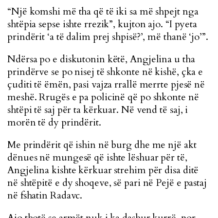
“Një komshi më tha që të iki sa më shpejt nga
shtëpia sepse ishte rrezik”, kujton ajo. “I pyeta
prindërit ‘a të dalim prej shpisë?’, më thanë ‘jo’”.
Ndërsa po e diskutonin këtë, Angjelina u tha
prindërve se po nisej të shkonte në kishë, çka e
çuditi të ëmën, pasi vajza rrallë merrte pjesë në
meshë. Rrugës e pa policinë që po shkonte në
shtëpi të saj për ta kërkuar. Në vend të saj, i
morën të dy prindërit.
Me prindërit që ishin në burg dhe me një akt
dënues në mungesë që ishte lëshuar për të,
Angjelina kishte kërkuar strehim për disa ditë
në shtëpitë e dy shoqeve, së pari në Pejë e pastaj
në fshatin Radavc.
Ajo thotë se armët nuk i ka dashur kurrë, por