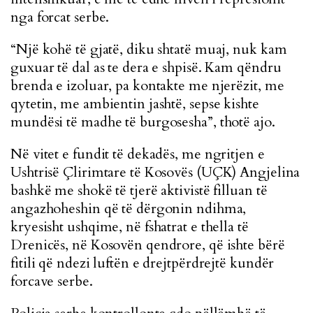
nga forcat serbe.
“Një kohë të gjatë, diku shtatë muaj, nuk kam
guxuar të dal as te dera e shpisë. Kam qëndru
brenda e izoluar, pa kontakte me njerëzit, me
qytetin, me ambientin jashtë, sepse kishte
mundësi të madhe të burgosesha”, thotë ajo.
Në vitet e fundit të dekadës, me ngritjen e
Ushtrisë Çlirimtare të Kosovës (UÇK) Angjelina
bashkë me shokë të tjerë aktivistë filluan të
angazhoheshin që të dërgonin ndihma,
kryesisht ushqime, në fshatrat e thella të
Drenicës, në Kosovën qendrore, që ishte bërë
fitili që ndezi luftën e drejtpërdrejtë kundër
forcave serbe.