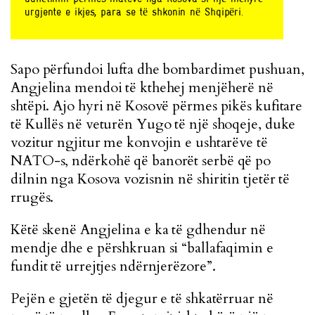
urgjente e ikjes, para se tё shkonin nё Shqipёri.
Sapo përfundoi lufta dhe bombardimet pushuan,
Angjelina mendoi të kthehej menjëherë në
shtëpi. Ajo hyri në Kosovë përmes pikës kufitare
të Kullës në veturën Yugo të një shoqeje, duke
vozitur ngjitur me konvojin e ushtarëve të
NATO-s, ndërkohë që banorët serbë që po
dilnin nga Kosova vozisnin në shiritin tjetër të
rrugës.
Këtë skenë Angjelina e ka të gdhendur në
mendje dhe e përshkruan si “ballafaqimin e
fundit të urrejtjes ndërnjerëzore”.
Pejën e gjetën të djegur e të shkatërruar në