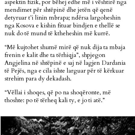
aspektin fizik, por bëhej edhe më i vështirë nga
mendimet për shtëpinë dhe jetën që qenë
detyruar t’i linin mbrapa; ndërsa largoheshin
nga Kosova e kishin fituar bindjen e thellë se
nuk do të mund të ktheheshin më kurrë.
“Më kujtohet shumë mirë që nuk dija ta mbaja
frenin e kalit dhe ta tërhiqja”, shpjegon
Angjelina në shtëpinë e saj në lagjen Dardania
të Pejës, nga e cila ishte larguar për të kërkuar
strehim para dy dekadash.
“Vëllai i shoqes, që po na shoqëronte, më
thoshte: po të tërheq kali ty, e jo ti atë.”