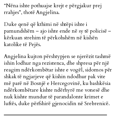
“Nëna ishte pothuajse krejt e përgjakur prej
rrahjes”, thotë Angjelina.
Duke qenë që kthimi në shtëpi ishte i
pamundshëm – ajo ishte ende në sy të policisë –
kërkuan strehim të përkohshëm në kishën
katolike të Pejës.
Angjelina kujton përshtypjen se njerëzit tashmë
ishin lodhur nga rezistenca, dhe shpresa për një
reagim ndërkombëtar ishte e vogël, sidomos për
shkak të ngjarjeve që kishin ndodhur pak vite
më parë në Bosnjë e Hercegovinë, ku bashkësia
ndërkombëtare kishte ndërhyrë me vonesë dhe
nuk kishte mundur të parandalonte krimet e
luftës, duke përfshirë gjenocidin në Srebrenicë.