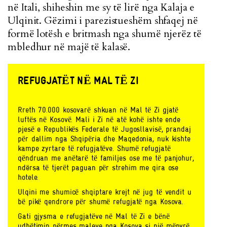
në Itali, shiheshin me sy të lirë nga Kalaja e
Ulqinit. Gëzimi i parezistueshëm shfaqej në
formë lotësh e britmash nga shumë njerëz të
mbledhur në majë të kalasë.
REFUGJATЁT NЁ MAL TЁ ZI
Rreth 70.000 kosovarё shkuan nё Mal tё Zi gjatё
luftёs nё Kosovё. Mali i Zi nё atё kohё ishte ende
pjesё e Republikёs Federale tё Jugosllavisё, prandaj
pёr dallim nga Shqipёria dhe Maqedonia, nuk kishte
kampe zyrtare tё refugjatёve. Shumё refugjatё
qёndruan me anёtarё tё familjes ose me tё panjohur,
ndërsa tё tjerёt paguan pёr strehim me qira ose
hotele.
Ulqini me shumicё shqiptare krejt nё jug tё vendit u
bё pikё qendrore pёr shumё refugjatё nga Kosova.
Gati gjysma e refugjatёve nё Mal tё Zi e bёnё
udhёtimin pёrmes maleve nga Kosova si njё mёnyrё