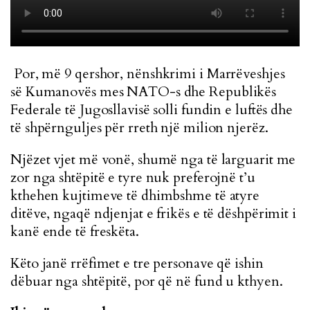
Por, më 9 qershor, nënshkrimi i Marrëveshjes
së Kumanovës mes NATO-s dhe Republikës
Federale të Jugosllavisë solli fundin e luftës dhe
të shpërnguljes për rreth një milion njerëz.
Njëzet vjet më vonë, shumë nga të larguarit me
zor nga shtëpitë e tyre nuk preferojnë t’u
kthehen kujtimeve të dhimbshme të atyre
ditëve, ngaqë ndjenjat e frikës e të dëshpërimit i
kanë ende të freskëta.
Këto janë rrëfimet e tre personave që ishin
dëbuar nga shtëpitë, por që në fund u kthyen.