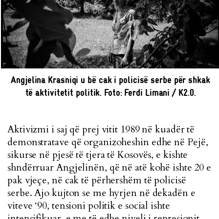
Angjelina Krasniqi u bë cak i policisë serbe për shkak
të aktivitetit politik. Foto: Ferdi Limani / K2.0.
Aktivizmi i saj që prej vitit 1989 në kuadër të
demonstratave që organizoheshin edhe në Pejë,
sikurse në pjesë të tjera të Kosovës, e kishte
shndërruar Angjelinën, që në atë kohë ishte 20 e
pak vjeçe, në cak të përhershëm të policisë
serbe. Ajo kujton se me hyrjen në dekadën e
viteve ‘90, tensioni politik e social ishte
intensifikuar, e me të edhe niveli i represionit