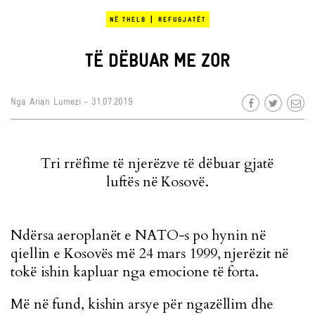
|
NË THELB
REFUGJATËT
TË DËBUAR ME ZOR
Nga
Arian Lumezi
- 31.07.2019
Tri rrëfime të njerëzve të dëbuar gjatë
luftës në Kosovë.
Ndërsa aeroplanët e NATO-s po hynin në
qiellin e Kosovës më 24 mars 1999, njerëzit në
tokë ishin kapluar nga emocione të forta.
Më në fund, kishin arsye për ngazëllim dhe