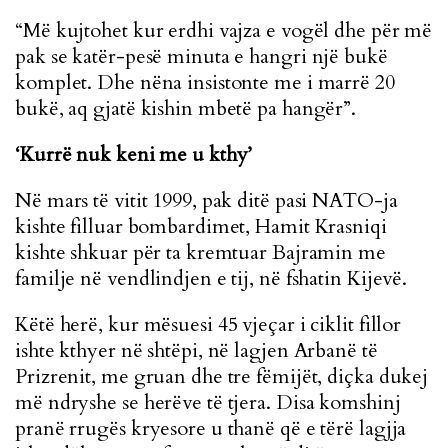
“Më kujtohet kur erdhi vajza e vogël dhe për më
pak se katër-pesë minuta e hangri një bukë
komplet. Dhe nëna insistonte me i marrë 20
bukë, aq gjatë kishin mbetë pa hangër”.
‘Kurrë nuk keni me u kthy’
Në mars të vitit 1999, pak ditë pasi NATO-ja
kishte filluar bombardimet, Hamit Krasniqi
kishte shkuar për ta kremtuar Bajramin me
familje në vendlindjen e tij, në fshatin Kijevë.
Këtë herë, kur mësuesi 45 vjeçar i ciklit fillor
ishte kthyer në shtëpi, në lagjen Arbanë të
Prizrenit, me gruan dhe tre fëmijët, diçka dukej
më ndryshe se herëve të tjera. Disa komshinj
pranë rrugës kryesore u thanë që e tërë lagjja