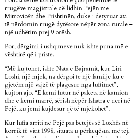
Policia serbe kontrollonte çdo pëllëmbë të
rrugëve magjistrale që lidhin Pejën me
Mitrovicën dhe Prishtinën, duke i detyruar ata
të përdornin rrugë dytësore nëpër zona rurale –
një udhëtim prej 9 orësh.
Por, dërgimi i ushqimeve nuk ishte puna më e
vështirë që i priste.
“Më kujtohet, ishte Nata e Bajramit, kur Liri
Loshi, një mjek, na dërgoi te një familje ku e
gjetëm një vajzë të plagosur nga luftimet”,
kujton ajo. “E kemi futur në paketa në kamion
dhe e kemi marrë, sërish nëpër fshatra e deri në
Pejë, ku jemi kujdesur që të mjekohet”.
Kur lufta arriti në Pejë pas betejës së Loxhës në
korrik të vitit 1998, situata u përkeqësua më tej.