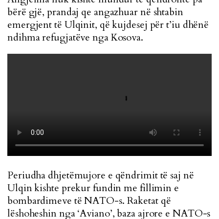
bërë gjë, prandaj qe angazhuar në shtabin
emergjent të Ulqinit, që kujdesej për t’iu dhënë
ndihma refugjatëve nga Kosova.
Periudha dhjetëmujore e qëndrimit të saj në
Ulqin kishte prekur fundin me fillimin e
bombardimeve të NATO-s. Raketat që
lëshoheshin nga ‘Aviano’, baza ajrore e NATO-s