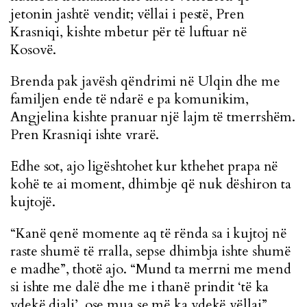
jetonin jashtë vendit; vëllai i pestë, Pren
Krasniqi, kishte mbetur për të luftuar në
Kosovë.
Brenda pak javësh qëndrimi në Ulqin dhe me
familjen ende të ndarë e pa komunikim,
Angjelina kishte pranuar një lajm të tmerrshëm.
Pren Krasniqi ishte vrarë.
Edhe sot, ajo ligështohet kur kthehet prapa në
kohë te ai moment, dhimbje që nuk dëshiron ta
kujtojë.
“Kanë qenë momente aq të rënda sa i kujtoj në
raste shumë të rralla, sepse dhimbja ishte shumë
e madhe”, thotë ajo. “Mund ta merrni me mend
si ishte me dalë dhe me i thanë prindit ‘të ka
vdekë djali’, ose mua se më ka vdekë vëllai”.