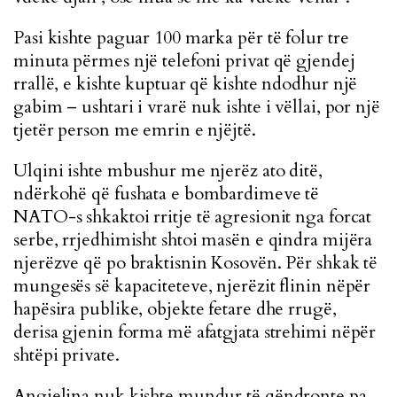
Pasi kishte paguar 100 marka për të folur tre
minuta përmes një telefoni privat që gjendej
rrallë, e kishte kuptuar që kishte ndodhur një
gabim – ushtari i vrarë nuk ishte i vëllai, por një
tjetër person me emrin e njëjtë.
Ulqini ishte mbushur me njerëz ato ditë,
ndërkohë që fushata e bombardimeve të
NATO-s shkaktoi rritje të agresionit nga forcat
serbe, rrjedhimisht shtoi masën e qindra mijëra
njerëzve që po braktisnin Kosovën. Për shkak të
mungesës së kapaciteteve, njerëzit flinin nëpër
hapësira publike, objekte fetare dhe rrugë,
derisa gjenin forma më afatgjata strehimi nëpër
shtëpi private.
Angjelina nuk kishte mundur të qëndronte pa