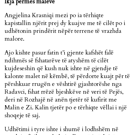
Ikja përmes maleve
Angjelina Krasniqi mezi po ia tërhiqte
kapistallin njërit prej dy kuajve me të cilët po i
udhëtonin prindërit nëpër terrene të vrazhda
malore.
Ajo kishte pasur fatin t’i gjente kafshët falë
ndihmës së fshatarëve të atyshëm të cilët
kujdeseshin që kush nuk ishte në gjendje të
kalonte malet në këmbë, të përdorte kuajt për të
përshkuar rrugën e vështirë gjashtorëshe nga
Radavci, fshat rrëzë bjeshkëve në veri të Pejës,
deri në Rozhajë në anën tjetër të kufirit me
Malin e Zi. Kalin tjetër po e tërhiqte vëllai i një
shoqeje të saj.
Udhëtimi i tyre ishte i shumë i lodhshëm në