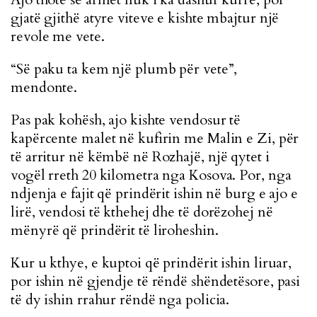
gjatë gjithë atyre viteve e kishte mbajtur një
revole me vete.
“Së paku ta kem një plumb për vete”,
mendonte.
Pas pak kohësh, ajo kishte vendosur të
kapërcente malet në kufirin me Malin e Zi, për
të arritur në këmbë në Rozhajë, një qytet i
vogël rreth 20 kilometra nga Kosova. Por, nga
ndjenja e fajit që prindërit ishin në burg e ajo e
lirë, vendosi të kthehej dhe të dorëzohej në
mënyrë që prindërit të liroheshin.
Kur u kthye, e kuptoi që prindërit ishin liruar,
por ishin në gjendje të rëndë shëndetësore, pasi
të dy ishin rrahur rëndë nga policia.