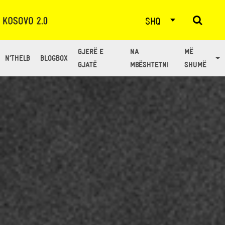
SHQ
GJERË E
NA
MË
N’THELB
BLOGBOX
GJATË
MBËSHTETNI
SHUMË