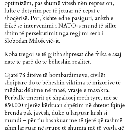
optimizëm, pas shumë vitesh nën represion,
luftë e detyrim për të jetuar në cepat e
shoqërisë. Por, kishte edhe pasiguri, ankth e
frikë se intervenimi i NATO-s mund të sillte
shtim të persekutimit nga regjimi serb i
Slobodan Milošević-it.
Koha tregoi se të gjitha shpresat dhe frika e asaj
nate të parë do të bëheshin realitet.
Gjatë 78 ditëve të bombardimeve, civilët
shqiptarë do të bëheshin viktima të mizorive të
mëdha: dëbime në masë, vrasje e masakra.
Përballë tmerrit që shpalosej rreth tyre, më se
850.000 njerëz kërkuan shpëtim në shtetet fqinje
brenda pak javësh, duke u larguar kush si
mundi – për t’u bashkuar me të tjerë që tashmë
ishin larguar në grupe të shumta më të vogla që