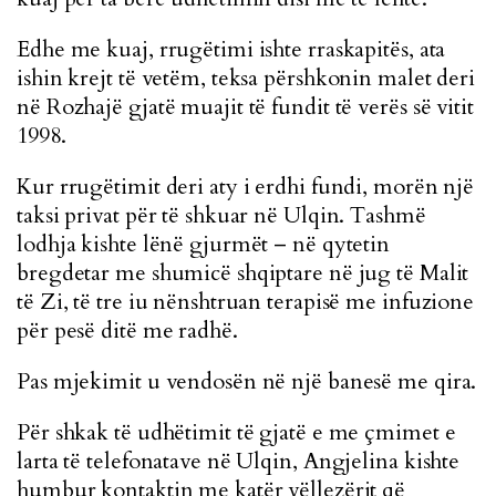
Edhe me kuaj, rrugëtimi ishte rraskapitës, ata
ishin krejt të vetëm, teksa përshkonin malet deri
në Rozhajë gjatë muajit të fundit të verës së vitit
1998.
Kur rrugëtimit deri aty i erdhi fundi, morën një
taksi privat për të shkuar në Ulqin. Tashmë
lodhja kishte lënë gjurmët – në qytetin
bregdetar me shumicë shqiptare në jug të Malit
të Zi, të tre iu nënshtruan terapisë me infuzione
për pesë ditë me radhë.
Pas mjekimit u vendosën në një banesë me qira.
Për shkak të udhëtimit të gjatë e me çmimet e
larta të telefonatave në Ulqin, Angjelina kishte
humbur kontaktin me katër vëllezërit që