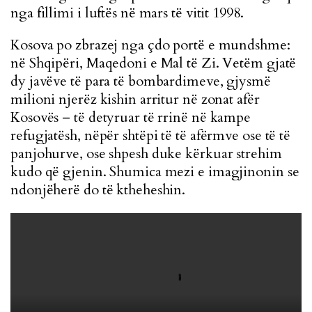
nga fillimi i luftës në mars të vitit 1998.
Kosova po zbrazej nga çdo portë e mundshme:
në Shqipëri, Maqedoni e Mal të Zi. Vetëm gjatë
dy javëve të para të bombardimeve, gjysmë
milioni njerëz kishin arritur në zonat afër
Kosovës – të detyruar të rrinë në kampe
refugjatësh, nëpër shtëpi të të afërmve ose të të
panjohurve, ose shpesh duke kërkuar strehim
kudo që gjenin. Shumica mezi e imagjinonin se
ndonjëherë do të ktheheshin.