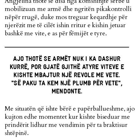
Angjelina thotë se disa nga komshinjtë serbë u
mobilizuan me armë dhe ngritën pikakontrolli
nëpër rrugë, duke mos treguar keqardhje për
njerëzit me të cilët ishin rritur e kishin jetuar
bashkë me vite, e as për fëmijët e tyre.
AJO THOTË SE ARMËT NUK I KA DASHUR
KURRË, POR GJATË GJITHË ATYRE VITEVE E
KISHTE MBAJTUR NJË REVOLE ME VETE.
"SË PAKU TA KEM NJË PLUMB PËR VETE",
MENDONTE.
Me situatën që ishte bërë e papërballueshme, ajo
kujton edhe momentet kur kishte biseduar me
prindërit lidhur me vendimin për ta braktisur
shtëpinë.