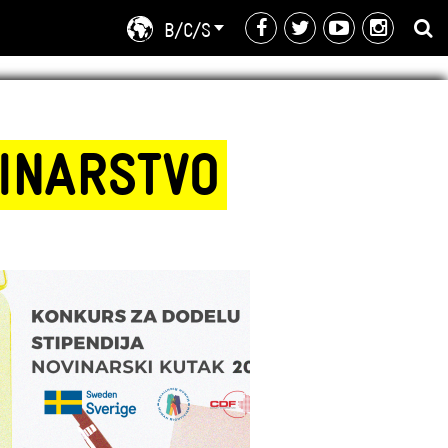
B/C/S
VINARSTVO