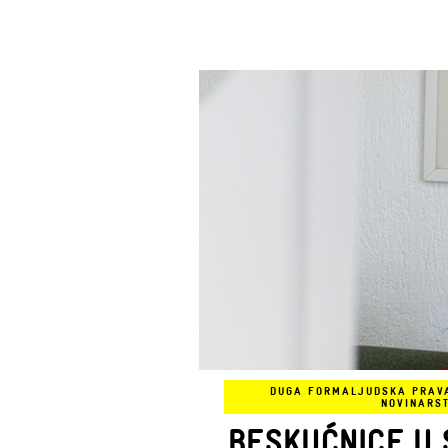
DUGA FORMA
LJUDSKA PRAV
NOVINARS
BESKUĆNICE U