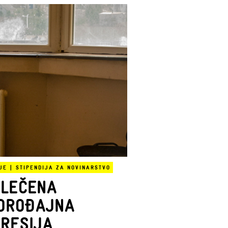
JE
|
STIPENDIJA ZA NOVINARSTVO
ZLEČENA
OROĐAJNA
RESIJA