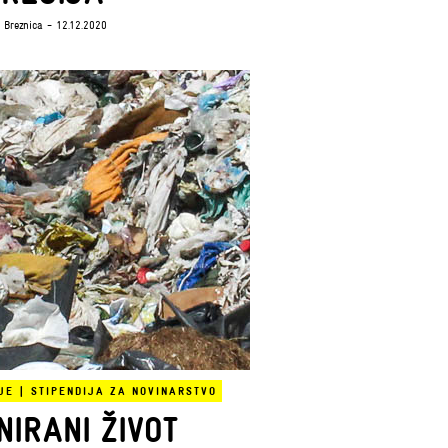
 Breznica
- 12.12.2020
JE
|
STIPENDIJA ZA NOVINARSTVO
NIRANI ŽIVOT