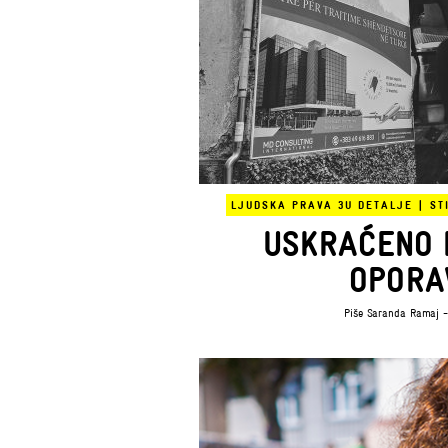
LJUDSKA PRAVA 3
U DETALJE
|
ST
USKRAĆENO 
OPORA
Piše
Saranda Ramaj
-