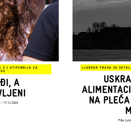
A 3
|
STIPENDIJA ZA
LJUDSKA PRAVA 3
U DETAL
TVO
USKRA
ĐI, A
ALIMENTACI
VLJENI
NA PLEĆA
- 17.12.2020
M
Piše
Lum