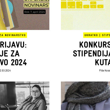
 ZA NOVINARSTVO
UKRATKO
|
STIP
RIJAVU:
KONKURS
JE ZA
STIPENDIJ
VO 2024
KUT
2.03.2024
Piše
Koso