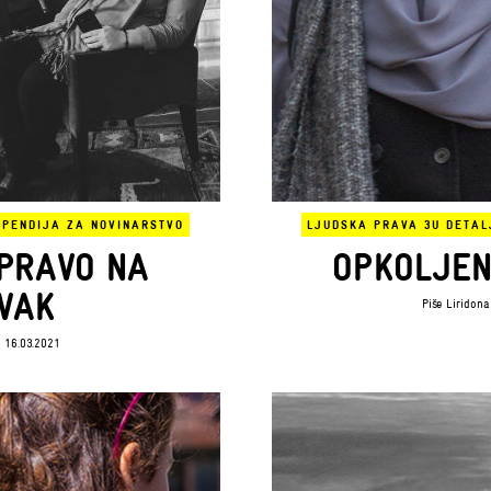
IPENDIJA ZA NOVINARSTVO
LJUDSKA PRAVA 3
U DETAL
PRAVO NA
OPKOLJEN
VAK
Piše
Liridona
 16.03.2021