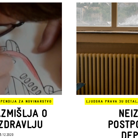
IPENDIJA ZA NOVINARSTVO
LJUDSKA PRAVA 3
U DETAL
AZMIŠLJA O
NEI
ZDRAVLJU
POSTP
DEP
5.12.2020