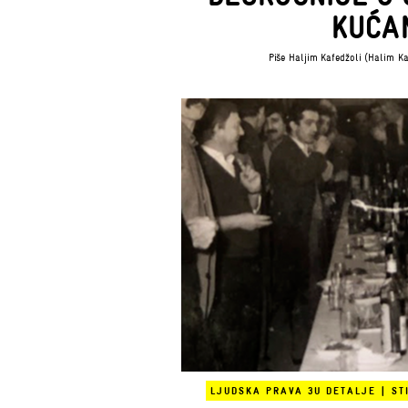
KUĆA
Piše
Haljim Kafedžoli (Halim Ka
LJUDSKA PRAVA 3
U DETALJE
|
ST