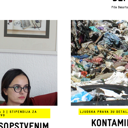
Piše
Besarta
A 3
|
STIPENDIJA ZA
LJUDSKA PRAVA 3
U DETAL
TVO
KONTAMI
 SOPSTVENIM