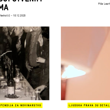
Piše
Lear
MA
fexholli)
- 10.12.2020
IPENDIJA ZA NOVINARSTVO
LJUDSKA PRAVA 3
U DETAL