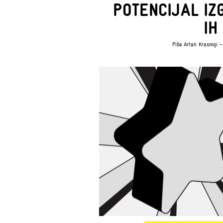
POTENCIJAL IZ
IH
Piše
Artan Krasniqi
- 