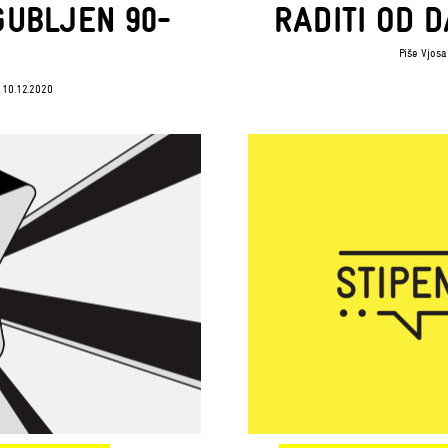
GUBLJEN 90-
RADITI OD 
Piše
Vjosa
10.12.2020