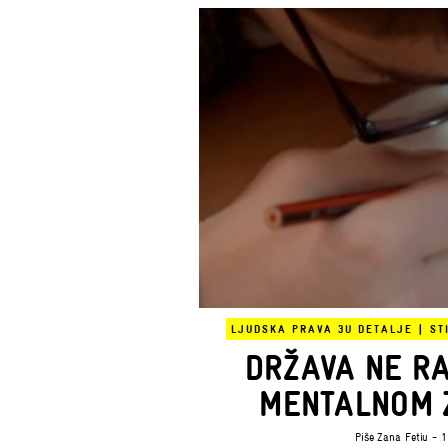
LJUDSKA PRAVA 3
U DETALJE
|
ST
DRŽAVA NE R
MENTALNOM 
Piše
Zana Fetiu
- 1