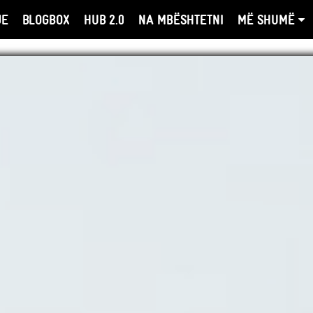
JE
BLOGBOX
HUB 2.0
NA MBËSHTETNI
MË SHUMË