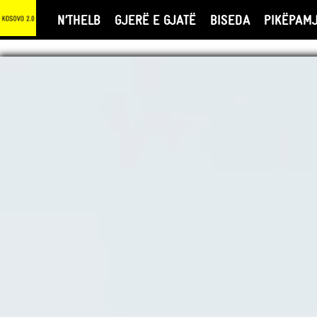
N’THELB
GJERË E GJATË
BISEDA
PIKËPAM