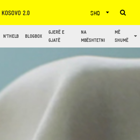
SHQ
GJERË E
NA
MË
N’THELB
BLOGBOX
GJATË
MBËSHTETNI
SHUMË