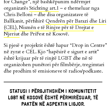
for Change”, një bashkëpunim ndërmjet
organizatës
Stichting art.1
– e themeluar nga
Chris Belloni – dhe disa organizatave të
Ballkanit, përfshirë
Qendrën për Barazi dhe Liri
(CEL)
,
Nismën e të Rinjve për të Drejtat e
Njeriut
dhe PriFest në Kosovë.
Si pjesë e projektit është hapur “Drop in Centre”
në zyrat e CEL. Kjo “hapësirë e sigurt e artit”
është krijuar për të rinjtë LGBT dhe në të
organizohen punëtori për filmbërje, tregimtari
dhe prodhim të emisioneve të radios/podkaste.
STATUSI I PËRGJITHSHËM I KOMUNITETIT
LGBT NË KOSOVË ËSHTË PËRMIRËSUAR, TË
PAKTËN NË ASPEKTIN LIGJOR.