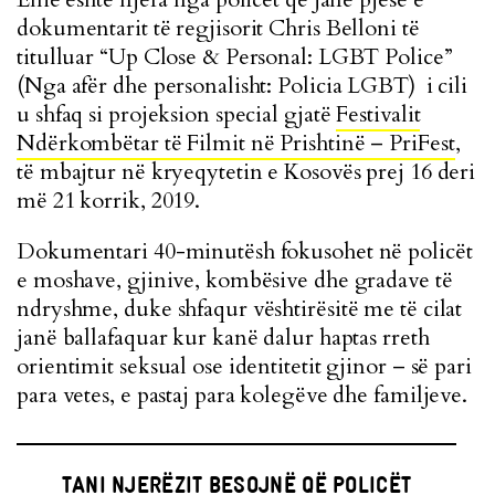
dokumentarit të regjisorit Chris Belloni të
titulluar “Up Close & Personal: LGBT Police”
(Nga afër dhe personalisht: Policia LGBT) i cili
u shfaq si projeksion special gjatë
Festivalit
Ndërkombëtar të Filmit në Prishtinë – PriFest
,
të mbajtur në kryeqytetin e Kosovës prej 16 deri
më 21 korrik, 2019.
Dokumentari 40-minutësh fokusohet në policët
e moshave, gjinive, kombësive dhe gradave të
ndryshme, duke shfaqur vështirësitë me të cilat
janë ballafaquar kur kanë dalur haptas rreth
orientimit seksual ose identitetit gjinor – së pari
para vetes, e pastaj para kolegëve dhe familjeve.
TANI NJERËZIT BESOJNË QË POLICËT