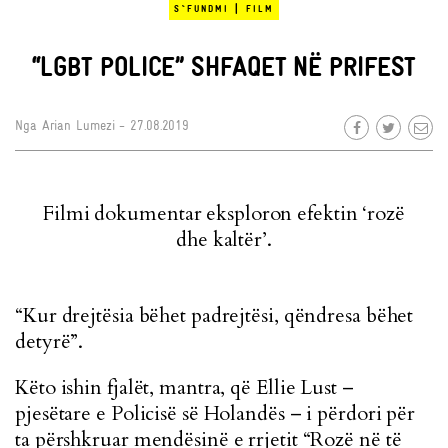
|
S`FUNDMI
FILM
“LGBT POLICE” SHFAQET NË PRIFEST
Nga
Arian Lumezi
- 27.08.2019
Filmi dokumentar eksploron efektin ‘rozë
dhe kaltër’.
“Kur drejtësia bëhet padrejtësi, qëndresa bëhet
detyrë”.
Këto ishin fjalët, mantra, që Ellie Lust –
pjesëtare e Policisë së Holandës – i përdori për
ta përshkruar mendësinë e rrjetit “Rozë në të