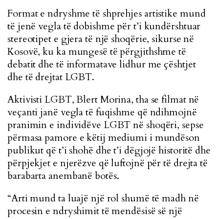
Format e ndryshme të shprehjes artistike mund
të jenë vegla të dobishme për t’i kundërshtuar
stereotipet e gjera të një shoqërie, sikurse në
Kosovë, ku ka mungesë të përgjithshme të
debatit dhe të informatave lidhur me çështjet
dhe të drejtat LGBT.
Aktivisti LGBT, Blert Morina, tha se filmat në
veçanti janë vegla të fuqishme që ndihmojnë
pranimin e individëve LGBT në shoqëri, sepse
përmasa pamore e këtij mediumi i mundëson
publikut që t’i shohë dhe t’i dëgjojë historitë dhe
përpjekjet e njerëzve që luftojnë për të drejta të
barabarta anembanë botës.
“Arti mund ta luajë një rol shumë të madh në
procesin e ndryshimit të mendësisë së një