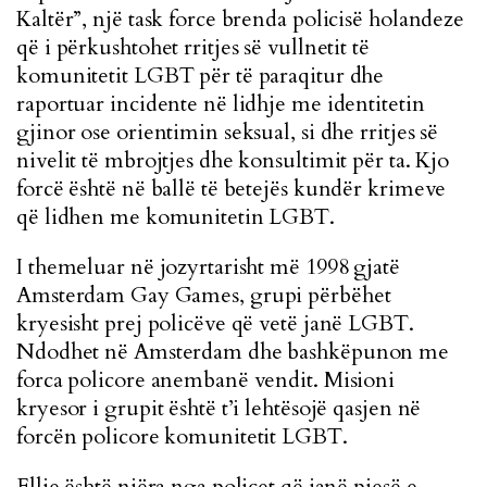
Kaltër”, një task force brenda policisë holandeze
që i përkushtohet rritjes së vullnetit të
komunitetit LGBT për të paraqitur dhe
raportuar incidente në lidhje me identitetin
gjinor ose orientimin seksual, si dhe rritjes së
nivelit të mbrojtjes dhe konsultimit për ta. Kjo
forcë është në ballë të betejës kundër krimeve
që lidhen me komunitetin LGBT.
I themeluar në jozyrtarisht më 1998 gjatë
Amsterdam Gay Games, grupi përbëhet
kryesisht prej policëve që vetë janë LGBT.
Ndodhet në Amsterdam dhe bashkëpunon me
forca policore anembanë vendit. Misioni
kryesor i grupit është t’i lehtësojë qasjen në
forcën policore komunitetit LGBT.
Ellie është njëra nga policet që janë pjesë e