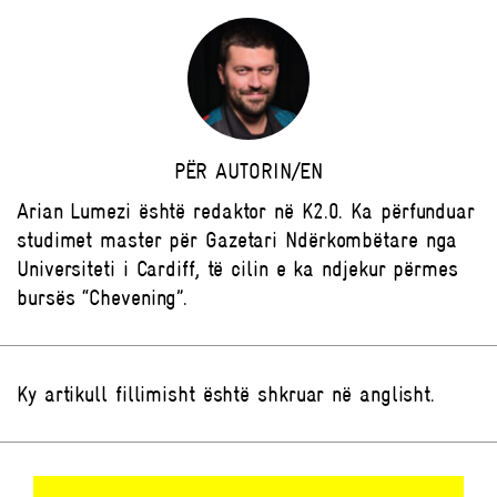
PËR AUTORIN/EN
Arian Lumezi është redaktor në K2.0. Ka përfunduar
studimet master për Gazetari Ndërkombëtare nga
Universiteti i Cardiff, të cilin e ka ndjekur përmes
bursës “Chevening”.
Ky artikull fillimisht është shkruar në anglisht.