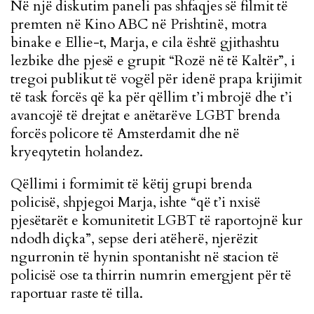
Në një diskutim paneli pas shfaqjes së filmit të
premten në Kino ABC në Prishtinë, motra
binake e Ellie-t, Marja, e cila është gjithashtu
lezbike dhe pjesë e grupit “Rozë në të Kaltër”, i
tregoi publikut të vogël për idenë prapa krijimit
të task forcës që ka për qëllim t’i mbrojë dhe t’i
avancojë të drejtat e anëtarëve LGBT brenda
forcës policore të Amsterdamit dhe në
kryeqytetin holandez.
Qëllimi i formimit të këtij grupi brenda
policisë, shpjegoi Marja, ishte “që t’i nxisë
pjesëtarët e komunitetit LGBT të raportojnë kur
ndodh diçka”, sepse deri atëherë, njerëzit
ngurronin të hynin spontanisht në stacion të
policisë ose ta thirrin numrin emergjent për të
raportuar raste të tilla.