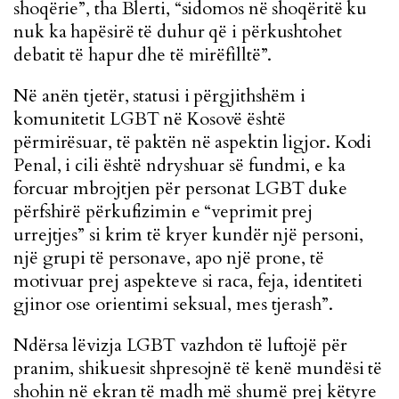
shoqërie”, tha Blerti, “sidomos në shoqëritë ku
nuk ka hapësirë të duhur që i përkushtohet
debatit të hapur dhe të mirëfilltë”.
Në anën tjetër, statusi i përgjithshëm i
komunitetit LGBT në Kosovë është
përmirësuar, të paktën në aspektin ligjor. Kodi
Penal, i cili është ndryshuar së fundmi, e ka
forcuar mbrojtjen për personat LGBT duke
përfshirë përkufizimin e “veprimit prej
urrejtjes” si krim të kryer kundër një personi,
një grupi të personave, apo një prone, të
motivuar prej aspekteve si raca, feja, identiteti
gjinor ose orientimi seksual, mes tjerash”.
Ndërsa lëvizja LGBT vazhdon të luftojë për
pranim, shikuesit shpresojnë të kenë mundësi të
shohin në ekran të madh më shumë prej këtyre