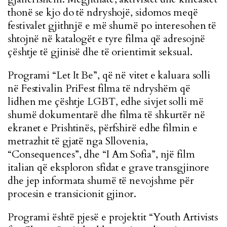
thonë se kjo do të ndryshojë, sidomos meqë
festivalet gjithnjë e më shumë po interesohen të
shtojnë në katalogët e tyre filma që adresojnë
çështje të gjinisë dhe të orientimit seksual.
Programi “Let It Be”, që në vitet e kaluara solli
në Festivalin PriFest filma të ndryshëm që
lidhen me çështje LGBT, edhe sivjet solli më
shumë dokumentarë dhe filma të shkurtër në
ekranet e Prishtinës, përfshirë edhe filmin e
metrazhit të gjatë nga Sllovenia,
“Consequences”, dhe “I Am Sofia”, një film
italian që eksploron sfidat e grave transgjinore
dhe jep informata shumë të nevojshme për
procesin e transicionit gjinor.
Programi është pjesë e projektit “Youth Artivists