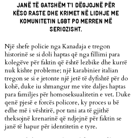
JANË TË GATSHËM T’I DËGJOJNË PËR
KËSO RASTE DHE KRIMET NË LIDHJE ME
KOMUNITETIN LGBT PO MERREN MË
SERIOZISHT.
Një shefe policie nga Kanadaja e tregon
historinë se si doli haptas që nga fillimi para
kolegëve për faktin që është lezbike dhe kurrë
nuk kishte probleme; një karabinier italian
tregon se si e jetonte një jetë të dyfishtë për do
kohë, duke iu shmangur me vite daljes haptas
para familjes për homoseksualitetin e vet. Duke
qenë pjesë e forcës policore, ky proces u bë
edhe më i vështirë, por tani ata të gjithë
theksojnë krenarinë që ndjejnë për faktin se
janë të hapur për identitetin e tyre.