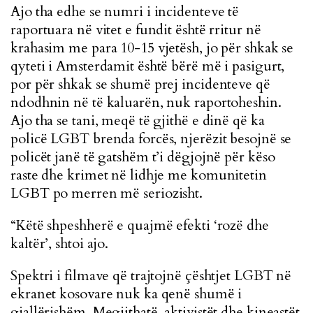
Ajo tha edhe se numri i incidenteve të
raportuara në vitet e fundit është rritur në
krahasim me para 10-15 vjetësh, jo për shkak se
qyteti i Amsterdamit është bërë më i pasigurt,
por për shkak se shumë prej incidenteve që
ndodhnin në të kaluarën, nuk raportoheshin.
Ajo tha se tani, meqë të gjithë e dinë që ka
policë LGBT brenda forcës, njerëzit besojnë se
policët janë të gatshëm t’i dëgjojnë për këso
raste dhe krimet në lidhje me komunitetin
LGBT po merren më seriozisht.
“Këtë shpeshherë e quajmë efekti ‘rozë dhe
kaltër’, shtoi ajo.
Spektri i filmave që trajtojnë çështjet LGBT në
ekranet kosovare nuk ka qenë shumë i
gjallërishëm. Megjithatë, aktivistët dhe kineastët