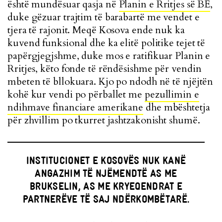
është mundësuar qasja në
Planin e Rritjes së BE
,
duke gëzuar trajtim të barabartë me vendet e
tjera të rajonit. Meqë Kosova ende nuk ka
kuvend funksional dhe ka elitë politike tejet të
papërgjegjshme, duke mos e ratifikuar Planin e
Rritjes, këto fonde të rëndësishme për vendin
mbeten të bllokuara. Kjo po ndodh në të njëjtën
kohë kur vendi po përballet me
pezullimin e
ndihmave financiare amerikane
dhe mbështetja
për zhvillim po tkurret jashtzakonisht shumë.
INSTITUCIONET E KOSOVËS NUK KANË
ANGAZHIM TË NJËMENDTË AS ME
BRUKSELIN, AS ME KRYEQENDRAT E
PARTNERËVE TË SAJ NDËRKOMBËTARË.