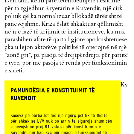
Deri tani, kemi parë tetëmbëdhjetë dështime
për ta zgjedhur Kryetarin e Kuvendit, një cirk
politik që ka normalizuar bllokadë tërësisht të
panevojshme. Kriza është shkaktuar qëllimisht
në një fazë të krijimit të institucioneve, ku nuk
parashihen afate të qarta ligjore apo kushtetuese,
çka u lejon aktorëve politikë të operojnë në një
“zonë gri”, pa pasoja të drejtpërdrejta për partitë
e tyre, por me pasoja të rënda për funksionimin
e shtetit.
Ky
PAMUNDËSIA E KONSTITUIMIT TË
KUVENDIT
Kosova po përballet me një ngërç politik të thellë
për shkak se LVV nuk po arrin ta sigurojë shumicën
e nevojshme prej 61 votash për konstituimin e
Kuvendit, një hap kyç për nisjen e funksionimit të