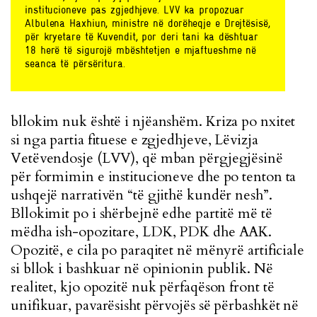
institucioneve pas zgjedhjeve. LVV ka propozuar
Albulena Haxhiun, ministre në dorëheqje e Drejtësisë,
për kryetare të Kuvendit, por deri tani ka dështuar
18 herë të sigurojë mbështetjen e mjaftueshme në
seanca të përsëritura.
bllokim nuk është i njëanshëm. Kriza po nxitet
si nga partia fituese e zgjedhjeve, Lëvizja
Vetëvendosje (LVV), që mban përgjegjësinë
për formimin e institucioneve dhe po tenton ta
ushqejë narrativën “të gjithë kundër nesh”.
Bllokimit po i shërbejnë edhe partitë më të
mëdha ish-opozitare, LDK, PDK dhe AAK.
Opozitë, e cila po paraqitet në mënyrë artificiale
si bllok i bashkuar në opinionin publik. Në
realitet, kjo opozitë nuk përfaqëson front të
unifikuar, pavarësisht përvojës së përbashkët në