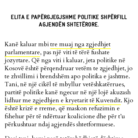
ELITA E PAPËRGJEGJSHME POLITIKE SHPËRFILL
AGJENDËN SHTETËRORE.
Kanë kaluar mbi
tre muaj nga zgjedhjet
parlamentare
, pas një viti të tërë fushate
jozyrtare. Që nga viti i kaluar, jeta politike në
Kosovë është përqendruar vetëm te zgjedhjet, jo
te zhvillimi i brendshëm apo politika e jashtme.
Tani, në një cikël të mbyllur vetëshkatërrues,
partitë politike kanë ngecur në një lojë akuzash
lidhur me zgjedhjen e kryetarit të Kuvendit
. Kjo
është krizë e rreme, që maskon refuzimin e
fshehur për të ndërtuar koalicione dhe për t’u
përkushtuar ndaj agjendës shtetformuese.