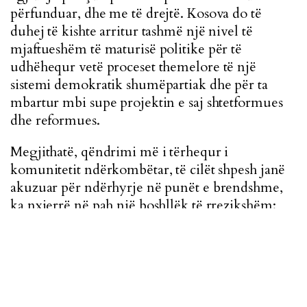
përfunduar, dhe me të drejtë. Kosova do të
duhej të kishte arritur tashmë një nivel të
mjaftueshëm të maturisë politike për të
udhëhequr vetë proceset themelore të një
sistemi demokratik shumëpartiak dhe për ta
mbartur mbi supe projektin e saj shtetformues
dhe reformues.
Megjithatë, qëndrimi më i tërhequr i
komunitetit ndërkombëtar, të cilët shpesh janë
akuzuar për ndërhyrje në punët e brendshme,
ka nxjerrë në pah një boshllëk të rrezikshëm:
mungesën e një elite vendimmarrëse që jo
vetëm e kupton rëndësinë e ndërtimit të shtetit,
por që është edhe e aftë dhe e gatshme ta
menaxhojë atë, si në aspektin e brendshëm,
ashtu edhe në atë të jashtëm.