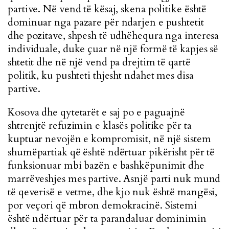
partive. Në vend të kësaj, skena politike është
dominuar nga pazare për ndarjen e pushtetit
dhe pozitave, shpesh të udhëhequra nga interesa
individuale, duke çuar në një formë të kapjes së
shtetit dhe në një vend pa drejtim të qartë
politik, ku pushteti thjesht ndahet mes disa
partive.
Kosova dhe qytetarët e saj po e paguajnë
shtrenjtë refuzimin e klasës politike për ta
kuptuar nevojën e kompromisit, në një sistem
shumëpartiak që është ndërtuar pikërisht për të
funksionuar mbi bazën e bashkëpunimit dhe
marrëveshjes mes partive. Asnjë parti nuk mund
të qeverisë e vetme, dhe kjo nuk është mangësi,
por veçori që mbron demokracinë. Sistemi
është ndërtuar për ta parandaluar dominimin