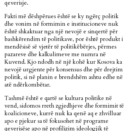
qeverisje.
Fakti më dëshpërues është se ky ngërç politik
dhe vonim në formimin e institucioneve nuk
është shkaktuar nga një nevojë e sinqertë për
bashkërendim të politikave, por është produkt i
mendësisë së vjetër të politikëbërjes, përmes
pazareve dhe kalkulimeve me numra në
Kuvend. Kjo ndodh në një kohë kur Kosova ka
nevojë urgjente për konsensus dhe për drejtim
politik, si në planin e brendshëm ashtu edhe në
atë ndërkombëtar.
Tashmë është e qartë se kultura politike në
vend, sidomos rreth zgjedhjeve dhe formimit të
koalicioneve, kurrë nuk ka qenë aq e zhvilluar
apo e pjekur sa të fokusohet në programe
qeverisëse apo në profilizim ideologjik të