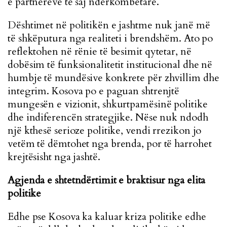
e partnerëve të saj ndërkombëtarë.
Dështimet në politikën e jashtme nuk janë më
të shkëputura nga realiteti i brendshëm. Ato po
reflektohen në rënie të besimit qytetar, në
dobësim të funksionalitetit institucional dhe në
humbje të mundësive konkrete për zhvillim dhe
integrim. Kosova po e paguan shtrenjtë
mungesën e vizionit, shkurtpamësinë politike
dhe indiferencën strategjike. Nëse nuk ndodh
një kthesë serioze politike, vendi rrezikon jo
vetëm të dëmtohet nga brenda, por të harrohet
krejtësisht nga jashtë.
Agjenda e shtetndërtimit e braktisur nga elita
politike
Edhe pse Kosova ka kaluar kriza politike edhe