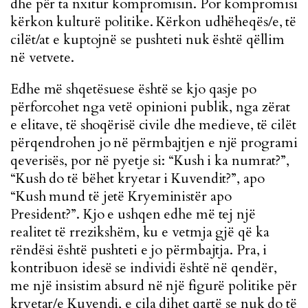
dhe për ta nxitur kompromisin. Por kompromisi
kërkon kulturë politike. Kërkon udhëheqës/e, të
cilët/at e kuptojnë se pushteti nuk është qëllim
në vetvete.
Edhe më shqetësuese është se kjo qasje po
përforcohet nga vetë opinioni publik, nga zërat
e elitave, të shoqërisë civile dhe medieve, të cilët
përqendrohen jo në përmbajtjen e një programi
qeverisës, por në pyetje si: “Kush i ka numrat?”,
“Kush do të bëhet kryetar i Kuvendit?”, apo
“Kush mund të jetë Kryeministër apo
President?”. Kjo e ushqen edhe më tej një
realitet të rrezikshëm, ku e vetmja gjë që ka
rëndësi është pushteti e jo përmbajtja. Pra, i
kontribuon idesë se individi është në qendër,
me një insistim absurd në një figurë politike për
kryetar/e Kuvendi, e cila dihet qartë se nuk do të