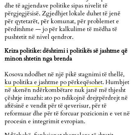
dhe të agjendave politike sipas nivelit të
përgjegjësisë. Zgjedhjet lokale duhet të jenë
për qytetarët, për komunat, për problemet e
përditshme — jo për kalkulime të mëdha të
pushtetit në nivel qendror.
Kriza politike: dështimi i politikës së jashtme që
minon shtetin nga brenda
Kosova ndodhet në një pikë stagnimi të thellë,
ku politika e jashtme po përkeqësohet
. Humbjet
në skenën ndërkombëtare nuk janë më thjesht
çështje imazhi: ato po ndikojnë drejtpërdrejt në
aftësinë e vendit për të qeverisur, për të
reformuar dhe për të forcuar pozicionin e vet në
procesin e integrimit evropian.