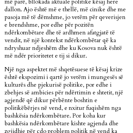
më parë, bllokada aktuale politike kësaj here
dallon. Ajo është më e thellë, më cinike dhe me
pasoja më të dëmshme, jo vetëm për qeverisjen
e brendshme, por edhe për pozitën
ndërkombëtare dhe të ardhmen afatgjatë të
vendit, në një kontekst ndërkombëtar që ka
ndryshuar ndjeshëm dhe ku Kosova nuk është
më ndër prioritetet e tij si dikur.
Një nga aspektet më shqetësuese të kësaj krize
është ekspozimi i qartë jo vetëm i mungesës së
kulturës dhe pjekurisë politike, por edhe i
zbehjes së ambicies për ndërtimin e shtetit, një
agjendë që dikur përbënte boshtin e
politikëbërjes në vend, e nxitur fuqishëm nga
bashkësia ndërkombëtare. Por koha kur
bashkësia ndërkombëtare kishte agjenda dhe
zgjidhje për çdo problem politik në vend ka