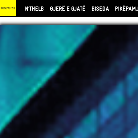
N’THELB
GJERË E GJATË
BISEDA
PIKËPAM