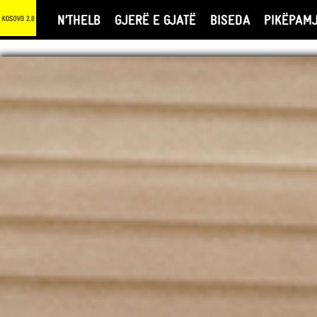
N’THELB
GJERË E GJATË
BISEDA
PIKËPAM