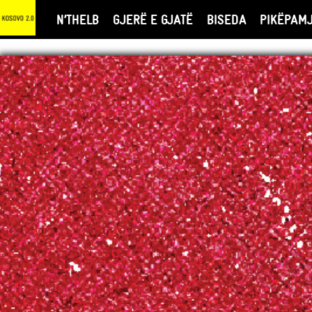
N’THELB
GJERË E GJATË
BISEDA
PIKËPAM