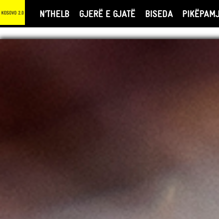
N’THELB
GJERË E GJATË
BISEDA
PIKËPAM