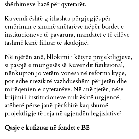
shërbimeve bazë për qytetarët.
Kuvendi është gjithashtu përgjegjës për
emërimin e shumë anëtarëve nëpër bordet e
institucioneve të pavarura, mandatet e të cilëve
tashmë kanë filluar të skadojnë.
Në njërën anë, bllokimi i këtyre projektligjeve,
si pasojë e mungesës së Kuvendit funksional,
nënkupton jo vetëm vonesa në reforma kyçe,
por edhe rrezik të vazhdueshëm për jetën dhe
mirëqenien e qytetarëve. Në anë tjetër, nëse
krijimi i institucioneve nuk është urgjencë,
atëherë përse janë përfshirë kaq shumë
projektligje të reja në agjendën legjislative?
Qasje e kufizuar në fondet e BE