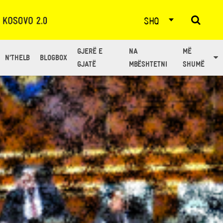
SHQ
GJERË E
NA
MË
N’THELB
BLOGBOX
GJATË
MBËSHTETNI
SHUMË