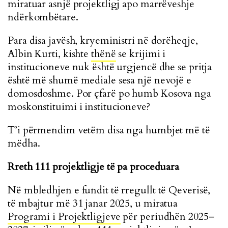
miratuar asnjë projektligj apo marrëveshje
ndërkombëtare.
Para disa javësh, kryeministri në dorëheqje,
Albin Kurti, kishte
thënë
se krijimi i
institucioneve nuk është urgjencë dhe se pritja
është më shumë mediale sesa një nevojë e
domosdoshme. Por çfarë po humb Kosova nga
moskonstituimi i institucioneve?
T’i përmendim vetëm disa nga humbjet më të
mëdha.
Rreth 111 projektligje të pa proceduara
Në mbledhjen e fundit të rregullt të Qeverisë,
të mbajtur më 31 janar 2025, u miratua
Programi i Projektligjeve
për periudhën 2025–