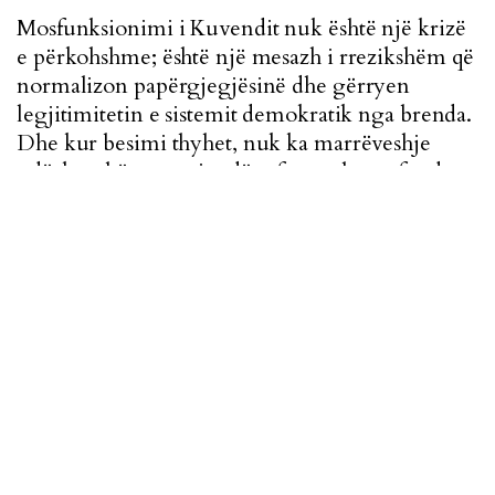
Mosfunksionimi i Kuvendit nuk është një krizë
e përkohshme; është një mesazh i rrezikshëm që
normalizon papërgjegjësinë dhe gërryen
legjitimitetin e sistemit demokratik nga brenda.
Dhe kur besimi thyhet, nuk ka marrëveshje
ndërkombëtare, agjendë reformash apo fonde
evropiane që e rikuperojnë lehtë atë.
Imazhi i ballinës: K2.0.
Dëshironi të mbështetni gazetarinë tonë?
Anëtarësohuni në “HIVE” ose konsideroni një
donacion.
Mëso si këtu.