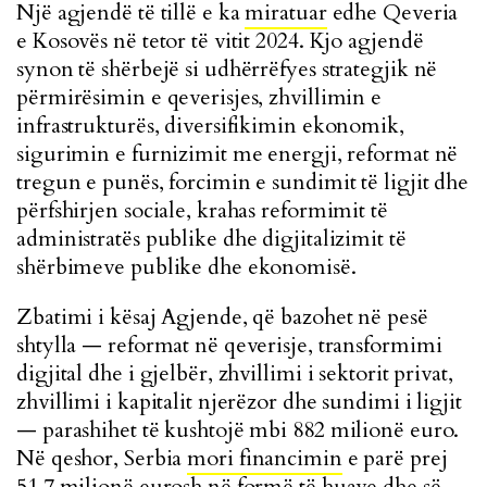
Një agjendë të tillë e ka
miratuar
edhe Qeveria
e Kosovës në tetor të vitit 2024. Kjo agjendë
synon të shërbejë si udhërrëfyes strategjik në
përmirësimin e qeverisjes, zhvillimin e
infrastrukturës, diversifikimin ekonomik,
sigurimin e furnizimit me energji, reformat në
tregun e punës, forcimin e sundimit të ligjit dhe
përfshirjen sociale, krahas reformimit të
administratës publike dhe digjitalizimit të
shërbimeve publike dhe ekonomisë.
Zbatimi i kësaj Agjende, që bazohet në pesë
shtylla — reformat në qeverisje, transformimi
digjital dhe i gjelbër, zhvillimi i sektorit privat,
zhvillimi i kapitalit njerëzor dhe sundimi i ligjit
— parashihet të kushtojë mbi 882 milionë euro.
Në qeshor, Serbia
mori financimin
e parë prej
51.7 milionë eurosh në formë të huave dhe së