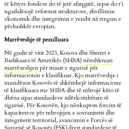
të këtyre fondeve do të jetë afatgjatë, sepse do t’i
ngadalësojë reformat strukturore, zhvillimin
ekonomik dhe integrimin e vendit në tregun e
përbashkët evropian.
Marrëveshje të pezulluara
Në gusht të vitit 2023, Kosova dhe Shtetet e
Bashkuara të Amerikës (SHBA)
nënshkruan
marrëveshjen
për masat e sigurisë për
informacionin e klasifikuar. Kjo marrëveshje i
mundëson Kosovës të shkëmbejë informacione
të klasifikuara me SHBA dhe të mbrojë këto të
dhëna sipas standardeve ndërkombëtare të
sigurisë. Për Kosovën, kjo nënkupton forcim të
kapaciteteve për mbrojtjen e sovranitetit dhe
integritetit territorial, avancimin e Forcës së
Sigurisë së Kosovës (FSK) drejt standardeve të