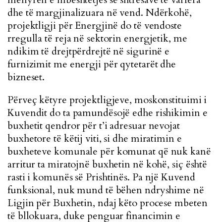
dhe të margjinalizuara në vend. Ndërkohë,
projektligji për Energjinë do të vendoste
rregulla të reja në sektorin energjetik, me
ndikim të drejtpërdrejtë në sigurinë e
furnizimit me energji për qytetarët dhe
bizneset.
Përveç këtyre projektligjeve, moskonstituimi i
Kuvendit do ta pamundësojë edhe rishikimin e
buxhetit qendror për t’i adresuar nevojat
buxhetore të këtij viti, si dhe miratimin e
buxheteve komunale për komunat që nuk kanë
arritur ta miratojnë buxhetin në kohë, siç është
rasti i komunës së Prishtinës. Pa një Kuvend
funksional, nuk mund të bëhen ndryshime në
Ligjin për Buxhetin, ndaj këto procese mbeten
të bllokuara, duke penguar financimin e