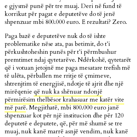
e gjysmë punë për tre muaj. Deri në fund të
korrikut për pagat e deputetëve do të jenë
shpenzuar mbi 800.000 euro. E rezultati? Zero.
Paga bazë e deputetëve nuk do të ishte
problematike nëse ata, pas betimit, do t’i
përkushtoheshin punës për t’i përmbushur
premtimet ndaj qytetarëve. Ndërkohë, qytetarët
që i votuan jetojnë me paga mesatare trefish më
të ulëta, përballen me rritje të çmimeve,
shtrenjtim të energjisë, ndotje të ajrit dhe një
mirëqenie
që nuk ka shënuar ndonjë
përmirësim thelbësor krahasuar me katër vite
më parë
. Megjithatë, mbi 800.000 euro janë
shpenzuar kot për një institucion dhe për 120
deputetë e deputete, që, për më shumë se tre
muaj, nuk kanë marrë asnjë vendim, nuk kanë