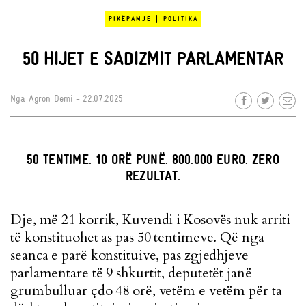
|
PIKËPAMJE
POLITIKA
50 HIJET E SADIZMIT PARLAMENTAR
Nga
Agron Demi
- 22.07.2025
50 TENTIME. 10 ORË PUNË. 800.000 EURO. ZERO
REZULTAT.
Dje, më 21 korrik, Kuvendi i Kosovës nuk arriti
të konstituohet as pas 50 tentimeve. Që nga
seanca e parë konstituive, pas zgjedhjeve
parlamentare të 9 shkurtit, deputetët janë
grumbulluar çdo 48 orë, vetëm e vetëm për ta