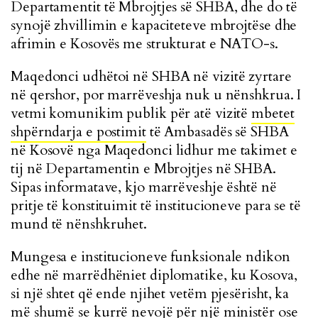
Departamentit të Mbrojtjes së SHBA, dhe do të
synojë zhvillimin e kapaciteteve mbrojtëse dhe
afrimin e Kosovës me strukturat e NATO-s.
Maqedonci udhëtoi në SHBA në vizitë zyrtare
në qershor, por marrëveshja nuk u nënshkrua. I
vetmi komunikim publik për atë vizitë
mbetet
shpërndarja e postimit
të Ambasadës së SHBA
në Kosovë nga Maqedonci lidhur me takimet e
tij në Departamentin e Mbrojtjes në SHBA.
Sipas informatave, kjo marrëveshje është në
pritje të konstituimit të institucioneve para se të
mund të nënshkruhet.
Mungesa e institucioneve funksionale ndikon
edhe në marrëdhëniet diplomatike, ku Kosova,
si një shtet që ende njihet vetëm pjesërisht, ka
më shumë se kurrë nevojë për një ministër ose