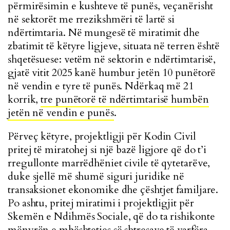
përmirësimin e kushteve të punës, veçanërisht
në sektorët me rrezikshmëri të lartë si
ndërtimtaria. Në mungesë të miratimit dhe
zbatimit të këtyre ligjeve, situata në terren është
shqetësuese: vetëm në sektorin e ndërtimtarisë,
gjatë vitit 2025 kanë humbur jetën 10 punëtorë
në vendin e tyre të punës. Ndërkaq më 21
korrik,
tre punëtorë të ndërtimtarisë humbën
jetën në vendin e punës
.
Përveç këtyre,
projektligji për Kodin Civil
pritej të miratohej si një bazë ligjore që do t’i
rregullonte marrëdhëniet civile të qytetarëve,
duke sjellë më shumë siguri juridike në
transaksionet ekonomike dhe çështjet familjare.
Po ashtu, pritej miratimi i projektligjit për
Skemën e Ndihmës Sociale, që do ta rishikonte
mënyrën e mbështetjes së shtresave të varfëra