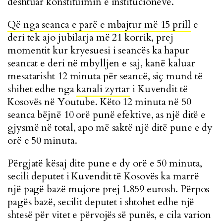
dështuar konstituimin e institucioneve.
Që nga seanca e parë e mbajtur më 15 prill
e
deri tek ajo jubilarja më 21 korrik, prej
momentit kur kryesuesi i seancës ka hapur
seancat e deri në mbylljen e saj, kanë kaluar
mesatarisht 12 minuta për seancë, siç mund të
shihet edhe nga
kanali zyrtar
i Kuvendit të
Kosovës në Youtube. Këto 12 minuta në 50
seanca bëjnë 10 orë punë efektive, as një ditë e
gjysmë në total, apo më saktë një ditë pune e dy
orë e 50 minuta.
Përgjatë kësaj dite pune e dy orë e 50 minuta,
secili deputet i Kuvendit të Kosovës ka marrë
një pagë bazë mujore prej 1.859 eurosh. Përpos
pagës bazë, secilit deputet i shtohet edhe një
shtesë për vitet e përvojës së punës, e cila varion