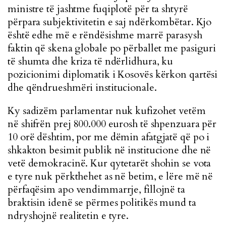
ministre të jashtme fuqiplotë për ta shtyrë
përpara subjektivitetin e saj ndërkombëtar. Kjo
është edhe më e rëndësishme marrë parasysh
faktin që skena globale po përballet me pasiguri
të shumta dhe kriza të ndërlidhura, ku
pozicionimi diplomatik i Kosovës kërkon qartësi
dhe qëndrueshmëri institucionale.
Ky sadizëm parlamentar nuk kufizohet vetëm
në shifrën prej 800.000 eurosh të shpenzuara për
10 orë dështim, por me dëmin afatgjatë që po i
shkakton besimit publik në institucione dhe në
vetë demokracinë. Kur qytetarët shohin se vota
e tyre nuk përkthehet as në betim, e lëre më në
përfaqësim apo vendimmarrje, fillojnë ta
braktisin idenë se përmes politikës mund ta
ndryshojnë realitetin e tyre.