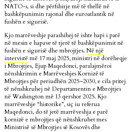
NATO-s, si dhe përfshirje më të thellë në
bashkëpunimin rajonal dhe euroatlantik në
fushën e sigurisë.
Kjo marrëveshje parashihej të ishte hapi i parë
në mesin e hapave të tjerë të bashkëpunimit në
fushën e sigurisë dhe mbrojtjes.
Në një
intervistë
më 17 maj 2025, ministri në dorëheqje
i Mbrojtjes, Ejup Maqedonci, paralajmëroi
nënshkrimin e Marrëveshjes Kornizë të
Mbrojtjes për periudhën 2025–2030, e cila pritej
të nënshkruhej në Departamentin e Mbrojtjes
në Washington më 13 qershor 2025. Kjo
marrëveshje “historike”, siç iu referua
Maqedonci, do të jetë marrëveshja e parë
kornizë e mbrojtjes që nënshkruhet mes
Ministrisë së Mbrojtjes së Kosovës dhe