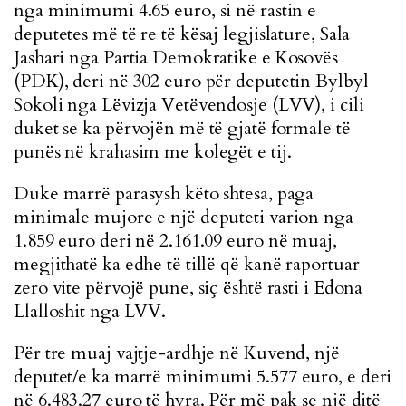
nga minimumi 4.65 euro, si në rastin e
deputetes më të re të kësaj legjislature, Sala
Jashari nga Partia Demokratike e Kosovës
(PDK), deri në 302 euro për deputetin Bylbyl
Sokoli nga Lëvizja Vetëvendosje (LVV), i cili
duket se ka përvojën më të gjatë formale të
punës në krahasim me kolegët e tij.
Duke marrë parasysh këto shtesa, paga
minimale mujore e një deputeti varion nga
1.859 euro deri në 2.161.09 euro në muaj,
megjithatë ka edhe të tillë që kanë raportuar
zero vite përvojë pune, siç është rasti i Edona
Llalloshit nga LVV.
Për tre muaj vajtje-ardhje në Kuvend, një
deputet/e ka marrë minimumi 5.577 euro, e deri
në 6.483.27 euro të hyra. Për më pak se një ditë