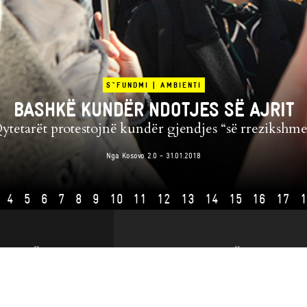
S`FUNDMI
|
AMBIENTI
BASHKË KUNDËR NDOTJES SË AJRIT
ytetarët protestojnë kundër gjendjes “së rrezikshme
Nga
Kosovo 2.0
- 31.01.2018
4
5
6
7
8
9
10
11
12
13
14
15
16
17
NA MBËSHTETNI
ABONOHUNI NË K2.0
Bleni revistë
Rezervoni studion