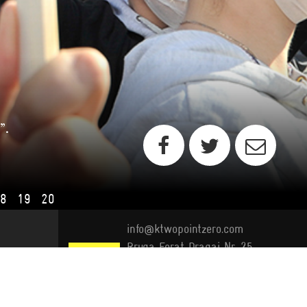
”.
18
19
20
info@ktwopointzero.com
Rruga Ferat Dragaj Nr. 25 ,
Prishtinë 10000, Republika e
Kosovës