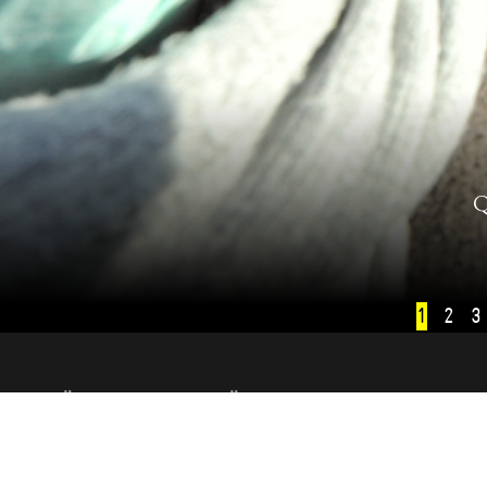
Q
1
2
3
PËR NE
PËRFSHIHUNI
Për ne
Parimet e komentimit në K2.0
Kush jemi ne
Ripublikimi i përmbajtjeve të