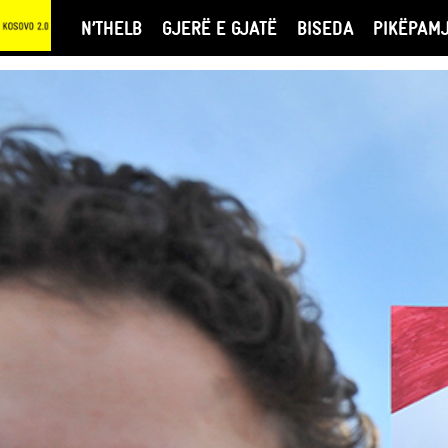
N’THELB
GJERË E GJATË
BISEDA
PIKËPAM