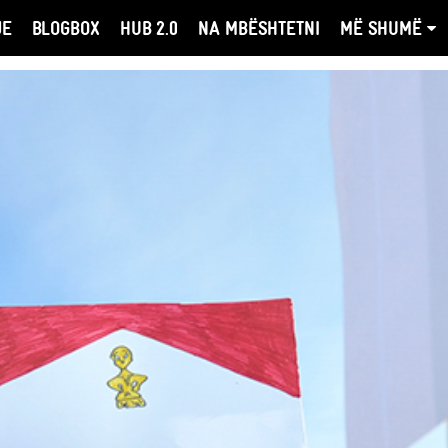
JE
BLOGBOX
HUB 2.0
NA MBËSHTETNI
MË SHUMË
↔