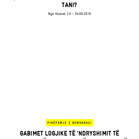
TANI?
Nga
Kosovo 2.0
- 04.09.2018
|
PIKËPAMJE
DEMOKRACI
GABIMET LOGJIKE TË ‘NDRYSHIMIT TË