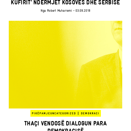
KUFIRIT’ NDËRMJET KOSOVËS DHE SERBISË
Nga
Robert Muharremi
- 03.09.2018
|
PIKËPAMJE
UNCATEGORIZED
DEMOKRACI
THAÇI VENDOSË DIALOGUN PARA
DEMOKRACISË