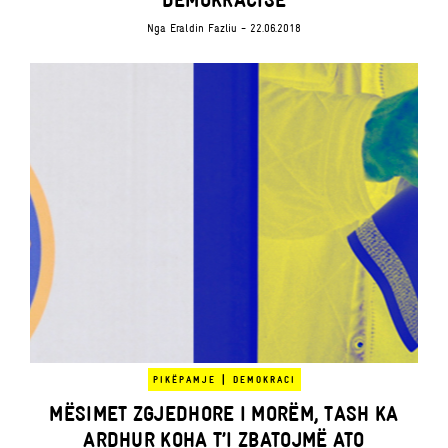
Nga
Eraldin Fazliu
- 22.06.2018
|
PIKËPAMJE
DEMOKRACI
MËSIMET ZGJEDHORE I MORËM, TASH KA
ARDHUR KOHA T’I ZBATOJMË ATO