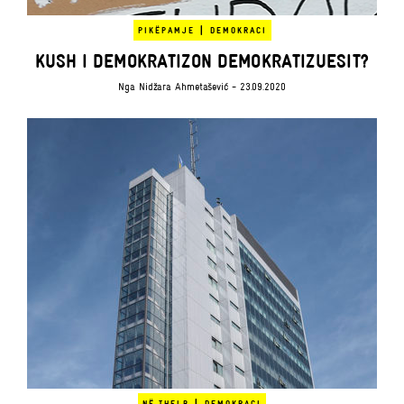
|
PIKËPAMJE
DEMOKRACI
KUSH I DEMOKRATIZON DEMOKRATIZUESIT?
Nga
Nidžara Ahmetašević
- 23.09.2020
|
NË THELB
DEMOKRACI