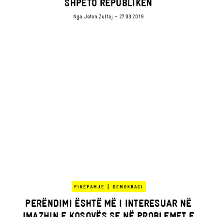
SHPËTO REPUBLIKËN
Nga
Jeton Zulfaj
- 27.03.2019
|
PIKËPAMJE
DEMOKRACI
PERËNDIMI ËSHTË MË I INTERESUAR NË
IMAZHIN E KOSOVËS SE NË PROBLEMET E