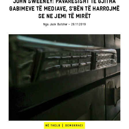
JOHN SWEENEY: PAVARËSISHT TË GJITHA
GABIMEVE TË MEDIAVE, S’BËN TË HARROJMË
SE NE JEMI TË MIRËT
Nga
Jack Butcher
- 26.11.2019
|
NË THELB
DEMOKRACI