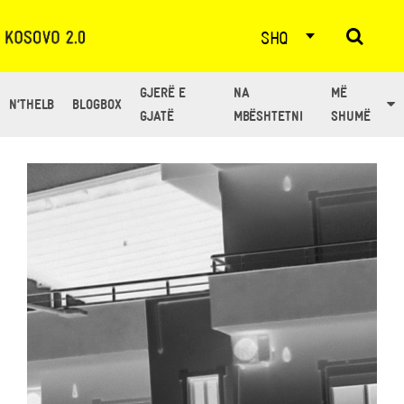
SHQ
GJERË E
NA
MË
N’THELB
BLOGBOX
TAG: DEMOKRACI
GJATË
MBËSHTETNI
SHUMË