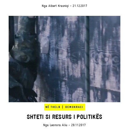
Nga
Albert Krasniqi
- 21.12.2017
|
NË THELB
DEMOKRACI
SHTETI SI RESURS I POLITIKËS
Nga
Leonora Aliu
- 29.11.2017