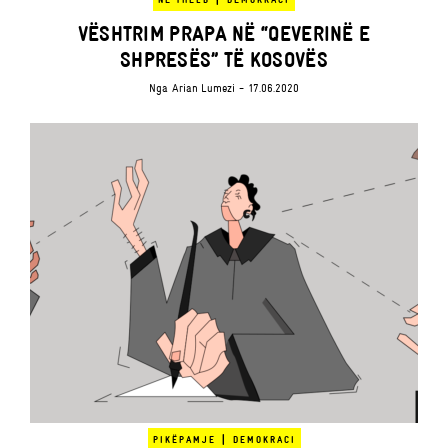
VËSHTRIM PRAPA NË “QEVERINË E
SHPRESËS” TË KOSOVËS
Nga
Arian Lumezi
- 17.06.2020
|
PIKËPAMJE
DEMOKRACI