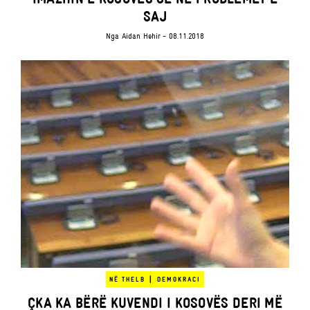
SAJ
Nga
Aidan Hehir
- 08.11.2018
|
NË THELB
DEMOKRACI
ÇKA KA BËRË KUVENDI I KOSOVËS DERI MË