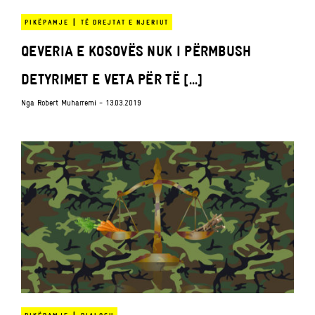
|
PIKËPAMJE
TË DREJTAT E NJERIUT
QEVERIA E KOSOVËS NUK I PËRMBUSH
DETYRIMET E VETA PËR TË [...]
Nga
Robert Muharremi
- 13.03.2019
|