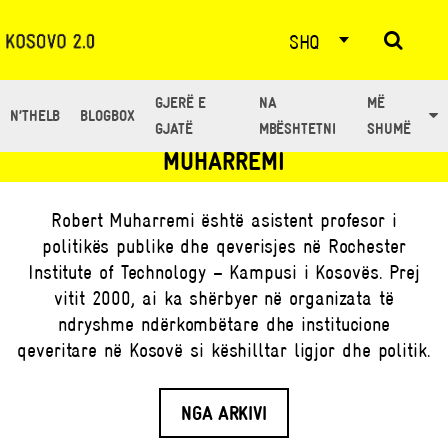
SHQ
GJERË E
NA
MË
N’THELB
BLOGBOX
TË GJITHË ARTIKUJT NGA: ROBERT
GJATË
MBËSHTETNI
SHUMË
MUHARREMI
Robert Muharremi është asistent profesor i
politikës publike dhe qeverisjes në Rochester
Institute of Technology – Kampusi i Kosovës. Prej
vitit 2000, ai ka shërbyer në organizata të
ndryshme ndërkombëtare dhe institucione
qeveritare në Kosovë si këshilltar ligjor dhe politik.
NGA ARKIVI