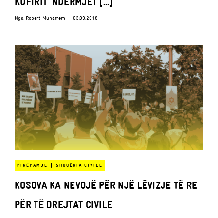
KUFIRIT’ NDËRMJET [...]
Nga
Robert Muharremi
- 03.09.2018
|
PIKËPAMJE
SHOQËRIA CIVILE
KOSOVA KA NEVOJË PËR NJË LËVIZJE TË RE
PËR TË DREJTAT CIVILE