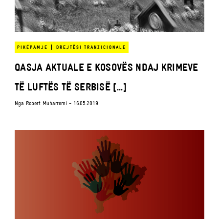
|
PIKËPAMJE
DREJTËSI TRANZICIONALE
QASJA AKTUALE E KOSOVËS NDAJ KRIMEVE
TË LUFTËS TË SERBISË [...]
Nga
Robert Muharremi
- 16.05.2019