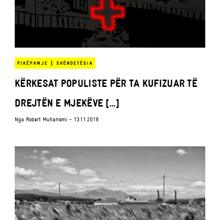
|
PIKËPAMJE
SHËNDETËSIA
KËRKESAT POPULISTE PËR TA KUFIZUAR TË
DREJTËN E MJEKËVE [...]
Nga
Robert Muharremi
- 13.11.2019