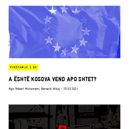
|
PIKËPAMJE
BE
A ËSHTË KOSOVA VEND APO SHTET?
Nga
Robert Muharremi
,
Bernard Nikaj
- 25.03.2021