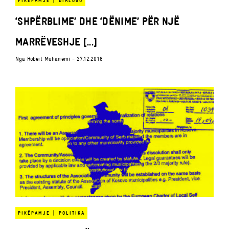
PIKËPAMJE
DIALOGU
‘SHPËRBLIME’ DHE ‘DËNIME’ PËR NJË
MARRËVESHJE [...]
Nga
Robert Muharremi
- 27.12.2018
|
PIKËPAMJE
POLITIKA