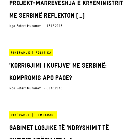
PROJEKT-MARRËVESHJA E KRYEMINISTRIT
ME SERBINË REFLEKTON [...]
Nga
Robert Muharremi
- 17.12.2018
|
PIKËPAMJE
POLITIKA
‘KORRIGJIMI I KUFIJVE’ ME SERBINË:
KOMPROMIS APO PAQE?
Nga
Robert Muharremi
- 02.10.2018
|
PIKËPAMJE
DEMOKRACI
GABIMET LOGJIKE TË ‘NDRYSHIMIT TË