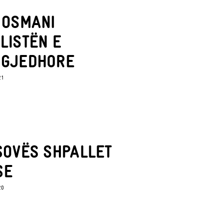
 OSMANI
LISTËN E
ZGJEDHORE
21
SOVËS SHPALLET
SE
20