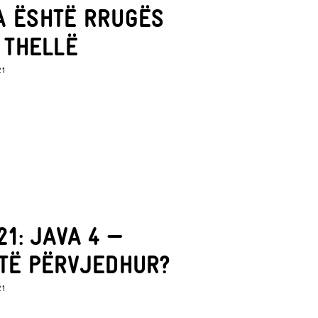
A ËSHTË RRUGËS
 THELLË
21
1: JAVA 4 —
TË PËRVJEDHUR?
21