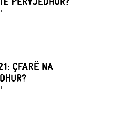
TË PËRVJEDHUR?
21
21: ÇFARË NA
EDHUR?
21