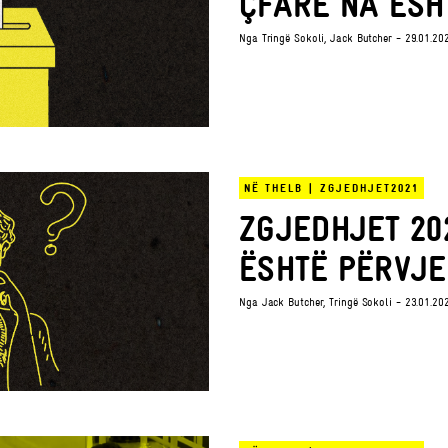
ÇFARË NA ËSH
Nga
Tringë Sokoli
,
Jack Butcher
- 29.01.20
NË THELB
|
ZGJEDHJET2021
ZGJEDHJET 20
ËSHTË PËRVJ
Nga
Jack Butcher
,
Tringë Sokoli
- 23.01.20