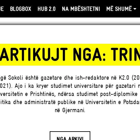
JE
BLOGBOX
HUB 2.0
NA MBËSHTETNI
MË SHUMË
 ARTIKUJT NGA: TRI
ngë Sokoli është gazetare dhe ish-redaktore në K2.0 (2
021). Ajo i ka kryer studimet universitare për gazetari 
versitetin e Prishtinës, ndërsa studimet post-diplomike
litika dhe administratë publike në Universitetin e Potsda
në Gjermani.
NGA ARKIVI