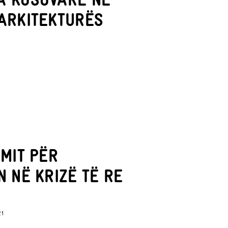
ARKITEKTURËS
IMIT PËR
N NË KRIZË TË RE
21