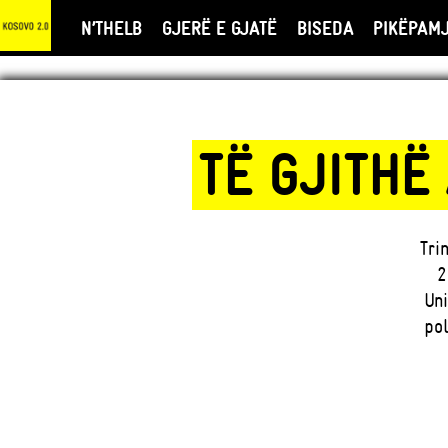
N’THELB
GJERË E GJATË
BISEDA
PIKËPAM
TË GJITHË
Tri
2
Uni
po