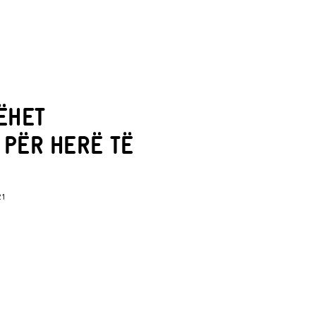
ËHET
 PËR HERË TË
21