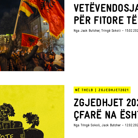
VETËVENDOSJ
PËR FITORE TË
Nga
Jack Butcher
,
Tringë Sokoli
- 15.02.20
NË THELB
|
ZGJEDHJET2021
ZGJEDHJET 202
ÇFARË NA ËSH
Nga
Tringë Sokoli
,
Jack Butcher
- 12.02.20