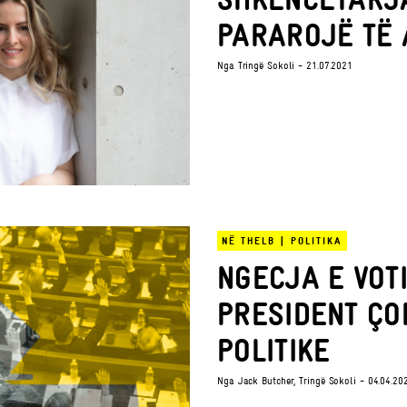
PARAROJË TË 
Nga
Tringë Sokoli
- 21.07.2021
NË THELB
|
POLITIKA
NGECJA E VOT
PRESIDENT ÇO
POLITIKE
Nga
Jack Butcher
,
Tringë Sokoli
- 04.04.20