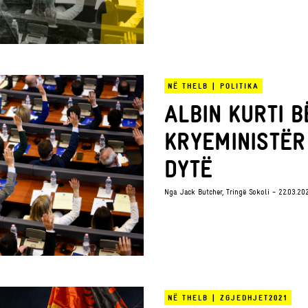
NË THELB
|
POLITIKA
ALBIN KURTI B
KRYEMINISTËR
DYTË
Nga
Jack Butcher
,
Tringë Sokoli
- 22.03.20
NË THELB
|
ZGJEDHJET2021