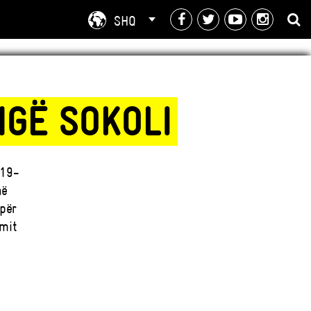
SHQ
NGË SOKOLI
019-
në
 për
mit