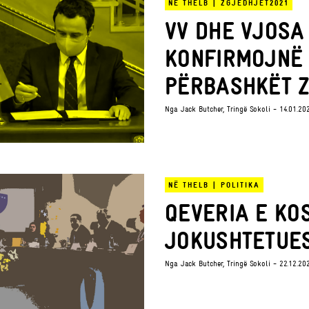
NË THELB
|
ZGJEDHJET2021
VV DHE VJOSA
KONFIRMOJNË 
PËRBASHKËT 
Nga
Jack Butcher
,
Tringë Sokoli
- 14.01.20
NË THELB
|
POLITIKA
QEVERIA E KO
JOKUSHTETUE
Nga
Jack Butcher
,
Tringë Sokoli
- 22.12.20