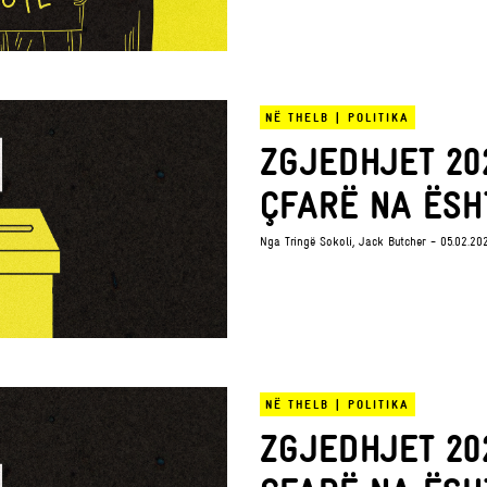
NË THELB
|
POLITIKA
ZGJEDHJET 202
ÇFARË NA ËSH
Nga
Tringë Sokoli
,
Jack Butcher
- 05.02.20
NË THELB
|
POLITIKA
ZGJEDHJET 202