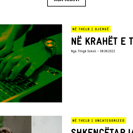
NË THELB
|
DJERSË
NË KRAHËT E 
Nga
Tringë Sokoli
- 08.06.2022
NË THELB
|
UNCATEGORIZED
SHKENCËTARJ