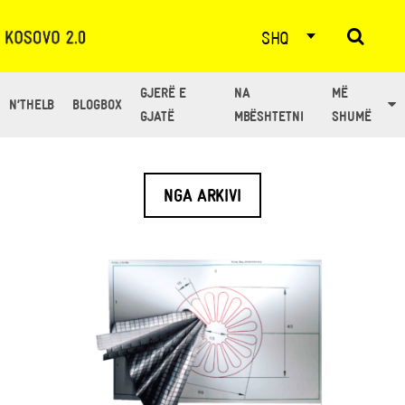
SHQ
GJERË E
NA
MË
N’THELB
BLOGBOX
TË GJITHË ARTIKUJT NGA: SEJNUR VESHALL
GJATË
MBËSHTETNI
SHUMË
NGA ARKIVI