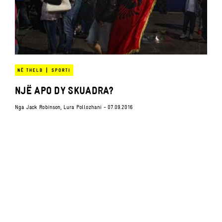
|
NË THELB
SPORTI
NJË APO DY SKUADRA?
Nga
Jack Robinson
,
Lura Pollozhani
- 07.09.2016