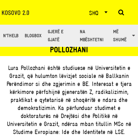
SHQ
GJERË E
NA
MË
N’THELB
BLOGBOX
TË GJITHË ARTIKUJT NGA: LURA
GJATË
MBËSHTETNI
SHUMË
POLLOZHANI
Lura Pollozhani është studiuese në Universitetin e
Grazit, që hulumton lëvizjet sociale në Ballkanin
Perëndimor si dhe zgjerimin e BE. Interesat e tjera
kërkimore përfshijnë gjeneratën Z, radikalizimin,
praktikat e qytetarisë në shoqëritë e ndara dhe
demokratizimin. Ka përfunduar studimet e
doktoraturës në Drejtësi dhe Politikë në
Universitetin e Grazit, ndërsa mban titullin MSc në
Studime Evropiane: Ide dhe Identitete në LSE.