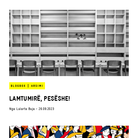
|
BLOGBOX
ARSIMI
LAMTUMIRË, PESËSHE!
Nga
Lularta Buja
- 26.09.2023