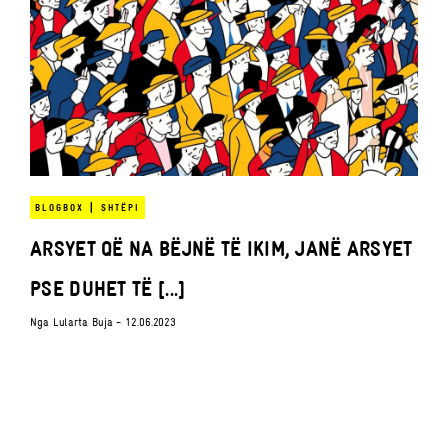
|
BLOGBOX
SHTËPI
ARSYET QË NA BËJNË TË IKIM, JANË ARSYET
PSE DUHET TË [...]
Nga
Lularta Buja
- 12.06.2023