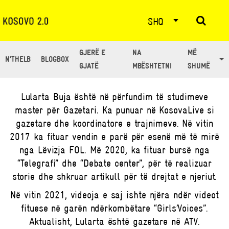
SHQ
GJERË E
NA
MË
N’THELB
BLOGBOX
TË GJITHË ARTIKUJT NGA: LULARTA BUJA
GJATË
MBËSHTETNI
SHUMË
Lularta Buja është në përfundim të studimeve
master për Gazetari. Ka punuar në KosovaLive si
gazetare dhe koordinatore e trajnimeve. Në vitin
2017 ka fituar vendin e parë për esenë më të mirë
nga Lëvizja FOL. Më 2020, ka fituar bursë nga
“Telegrafi” dhe “Debate center”, për të realizuar
storie dhe shkruar artikull për të drejtat e njeriut.
Në vitin 2021, videoja e saj ishte njëra ndër videot
fituese në garën ndërkombëtare “Girls’Voices”.
Aktualisht, Lularta është gazetare në ATV.