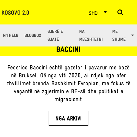
SHQ
GJERË E
NA
MË
N’THELB
BLOGBOX
TË GJITHË ARTIKUJT NGA: FEDERICO
GJATË
MBËSHTETNI
SHUMË
BACCINI
Federico Baccini është gazetar i pavarur me bazë
në Bruksel. Që nga viti 2020, ai ndjek nga afër
zhvillimet brenda Bashkimit Evropian, me fokus të
veçantë në zgjerimin e BE-së dhe politikat e
migracionit.
NGA ARKIVI