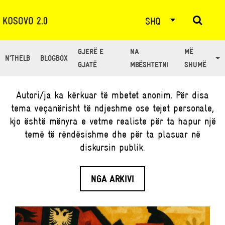
SHQ
GJERË E
NA
MË
N’THELB
BLOGBOX
TË GJITHË ARTIKUJT NGA: ANON.
GJATË
MBËSHTETNI
SHUMË
Autori/ja ka kërkuar të mbetet anonim. Për disa
tema veçanërisht të ndjeshme ose tejet personale,
kjo është mënyra e vetme realiste për ta hapur një
temë të rëndësishme dhe për ta plasuar në
diskursin publik.
NGA ARKIVI