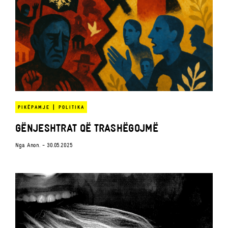
|
PIKËPAMJE
POLITIKA
GËNJESHTRAT QË TRASHËGOJMË
Nga
Anon.
- 30.05.2025