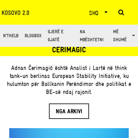
SHQ
GJERË E
NA
MË
N’THELB
BLOGBOX
TË GJITHË ARTIKUJT NGA: ADNAN
GJATË
MBËSHTETNI
SHUMË
ĆERIMAGIĆ
Adnan Ćerimagić është Analist i Lartë në think
tank-un berlinas European Stability Initiative, ku
hulumton për Ballkanin Perëndimor dhe politikat e
BE-së ndaj rajonit.
NGA ARKIVI