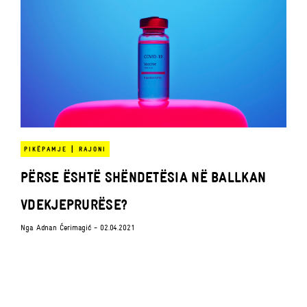
|
PIKËPAMJE
RAJONI
PËRSE ËSHTË SHËNDETËSIA NË BALLKAN
VDEKJEPRURËSE?
Nga
Adnan Ćerimagić
- 02.04.2021