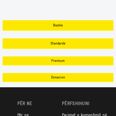
Bazike
Standarde
Premium
Donacion
PËR NE
PËRFSHIHUNI
Për ne
Parimet e komentimit në