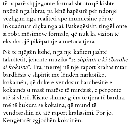
të paparë shpjegonte formalisht ato që kishte
nxënë nga librat, pa lënë hapësirë për ndonjë
vëzhgim nga realiteti apo mundësinë për të
inkuadruar diçka nga ai. Fatkeqësisht, tingëllonte
si rob i mësimeve formale, që nuk ka vizion të
eksplorojë pikëpamje a metoda tjera.
Në të njëjtën kohë, nga një kafiteri jashtë
fakultetit, jehonte muzika “
se shpirtin e ki t’bardhë
si kokaina
”. Pra, merrej në një raport krahasimtar
bardhësia e shpirtit me lëndën narkotike,
kokainën, që duke e vendosur bardhësinë e
kokainës si masë matëse të mirësisë, e përçonte
atë si vlerë. Kishte shumë gjëra të tjera të bardha,
më të bukura se kokaina, që mund të
vendoseshin në atë raport krahasimi. Por jo.
Këngëtarët zgjodhën kokainën.