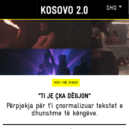
SHQ
HOVI YNË RINOR
“TI JE ÇKA DËGJON”
Përpjekja për t’i çnormalizuar tekstet e
dhunshme të këngëve.