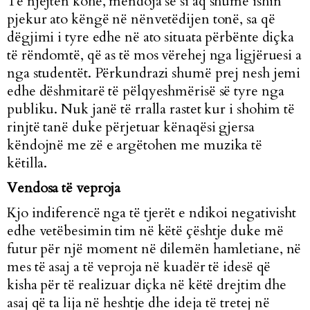
Të njëjtën kohë, mendoja se si aq shumë ishin
pjekur ato këngë në nënvetëdijen tonë, sa që
dëgjimi i tyre edhe në ato situata përbënte diçka
të rëndomtë, që as të mos vërehej nga ligjëruesi a
nga studentët. Përkundrazi shumë prej nesh jemi
edhe dëshmitarë të pëlqyeshmërisë së tyre nga
publiku. Nuk janë të rralla rastet kur i shohim të
rinjtë tanë duke përjetuar kënaqësi gjersa
këndojnë me zë e argëtohen me muzika të
këtilla.
Vendosa të veproja
Kjo indiferencë nga të tjerët e ndikoi negativisht
edhe vetëbesimin tim në këtë çështje duke më
futur për një moment në dilemën hamletiane, në
mes të asaj a të veproja në kuadër të idesë që
kisha për të realizuar diçka në këtë drejtim dhe
asaj që ta lija në heshtje dhe ideja të tretej në