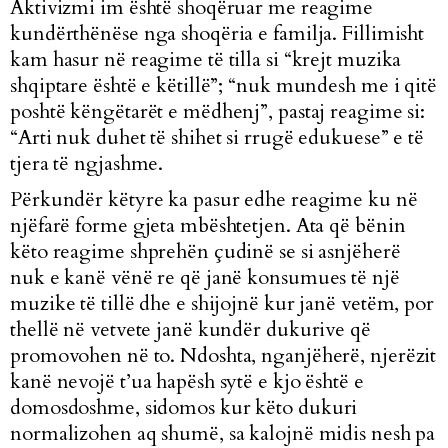
Aktivizmi im është shoqëruar me reagime
kundërthënëse nga shoqëria e familja. Fillimisht
kam hasur në reagime të tilla si “krejt muzika
shqiptare është e këtillë”; “nuk mundesh me i qitë
poshtë këngëtarët e mëdhenj”, pastaj reagime si:
“Arti nuk duhet të shihet si rrugë edukuese” e të
tjera të ngjashme.
Përkundër këtyre ka pasur edhe reagime ku në
njëfarë forme gjeta mbështetjen. Ata që bënin
këto reagime shprehën çudinë se si asnjëherë
nuk e kanë vënë re që janë konsumues të një
muzike të tillë dhe e shijojnë kur janë vetëm, por
thellë në vetvete janë kundër dukurive që
promovohen në to. Ndoshta, nganjëherë, njerëzit
kanë nevojë t’ua hapësh sytë e kjo është e
domosdoshme, sidomos kur këto dukuri
normalizohen aq shumë, sa kalojnë midis nesh pa