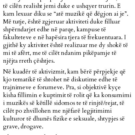
të cilën realisht jemi duke e ushqyer trurin. E
kam lexuar diku se “atë muzikë që dëgjon ai je”.
Më tutje, është zgjeruar aktiviteti duke filluar
shpërndarjet edhe në parqe, kampuse të
fakulteteve e në hapësira tjera të frekuentuara. I
gjithë ky aktivitet është realizuar me dy shokë të
mi të afërt, me të cilët ndanim pikëpamje të
njëjta rreth çështjes.
Në kuadër të aktivizmit, kam bërë përpjekje që
kjo tematikë të shtohet në diskutime edhe të
trajnimeve e forumeve. Pra, si objektivë kyçe
kisha fillimin e kuptimit të rolit që ka konsumimi
i muzikës së këtillë sidomos te të rinjtë/rejat, të
cilët po zhvillohen me njëfarë legjitimimi
kulturor të dhunës fizike e seksuale, shtypjes së
grave, drogave.