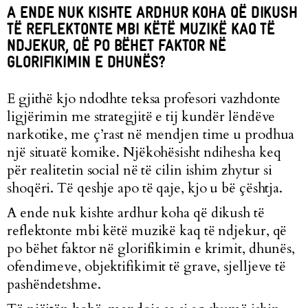
A ENDE NUK KISHTE ARDHUR KOHA QË DIKUSH
TË REFLEKTONTE MBI KËTË MUZIKË KAQ TË
NDJEKUR, QË PO BËHET FAKTOR NË
GLORIFIKIMIN E DHUNËS?
E gjithë kjo ndodhte teksa profesori vazhdonte
ligjërimin me strategjitë e tij kundër lëndëve
narkotike, me ç’rast në mendjen time u prodhua
një situatë komike. Njëkohësisht ndihesha keq
për realitetin social në të cilin ishim zhytur si
shoqëri. Të qeshje apo të qaje, kjo u bë çështja.
A ende nuk kishte ardhur koha që dikush të
reflektonte mbi këtë muzikë kaq të ndjekur, që
po bëhet faktor në glorifikimin e krimit, dhunës,
ofendimeve, objektifikimit të grave, sjelljeve të
pashëndetshme.