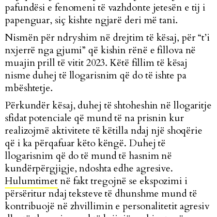
pafundësi e fenomeni të vazhdonte jetesën e tij i
papenguar, siç kishte ngjarë deri më tani.
Nismën për ndryshim në drejtim të kësaj, për “t’i
nxjerrë nga gjumi” që kishin rënë e fillova në
muajin prill të vitit 2023. Këtë fillim të kësaj
nisme duhej të llogarisnim që do të ishte pa
mbështetje.
Përkundër kësaj, duhej të shtoheshin në llogaritje
sfidat potenciale që mund të na prisnin kur
realizojmë aktivitete të këtilla ndaj një shoqërie
që i ka përqafuar këto këngë. Duhej të
llogarisnim që do të mund të hasnim në
kundërpërgjigje, ndoshta edhe agresive.
Hulumtimet
në fakt tregojnë se ekspozimi i
përsëritur ndaj teksteve të dhunshme mund të
kontribuojë në zhvillimin e personalitetit agresiv