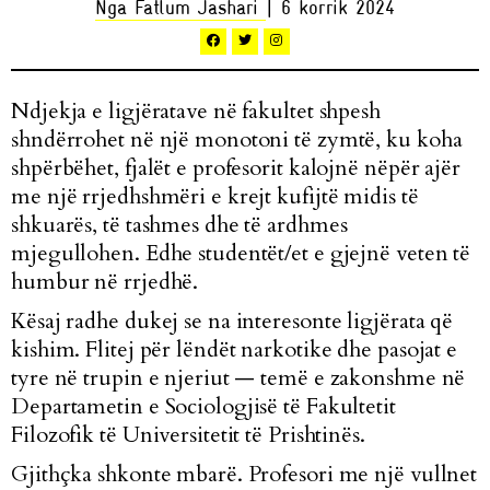
Nga Fatlum Jashari
| 6 korrik 2024
Ndjekja e ligjëratave në fakultet shpesh
shndërrohet në një monotoni të zymtë, ku koha
shpërbëhet, fjalët e profesorit kalojnë nëpër ajër
me një rrjedhshmëri e krejt kufijtë midis të
shkuarës, të tashmes dhe të ardhmes
mjegullohen. Edhe studentët/et e gjejnë veten të
humbur në rrjedhë.
Kësaj radhe dukej se na interesonte ligjërata që
kishim. Flitej për lëndët narkotike dhe pasojat e
tyre në trupin e njeriut — temë e zakonshme në
Departametin e Sociologjisë të Fakultetit
Filozofik të Universitetit të Prishtinës.
Gjithçka shkonte mbarë. Profesori me një vullnet