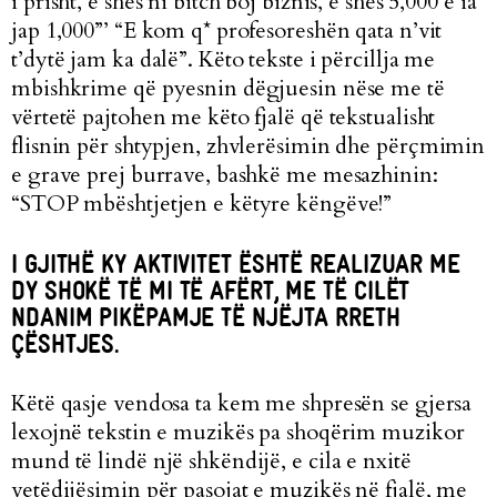
i prisht, e shes ni bitch boj biznis, e shes 5,000 e ia
jap 1,000”’ “E kom q* profesoreshën qata n’vit
t’dytë jam ka dalë”. Këto tekste i përcillja me
mbishkrime që pyesnin dëgjuesin nëse me të
vërtetë pajtohen me këto fjalë që tekstualisht
flisnin për shtypjen, zhvlerësimin dhe përçmimin
e grave prej burrave, bashkë me mesazhinin:
“STOP mbështjetjen e këtyre këngëve!”
I GJITHË KY AKTIVITET ËSHTË REALIZUAR ME
DY SHOKË TË MI TË AFËRT, ME TË CILËT
NDANIM PIKËPAMJE TË NJËJTA RRETH
ÇËSHTJES.
Këtë qasje vendosa ta kem me shpresën se gjersa
lexojnë tekstin e muzikës pa shoqërim muzikor
mund të lindë një shkëndijë, e cila e nxitë
vetëdijësimin për pasojat e muzikës në fjalë, me