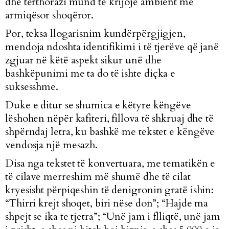
dhe tërthorazi mund të krijojë ambient më
armiqësor shoqëror.
Por, teksa llogarisnim kundërpërgjigjen,
mendoja ndoshta identifikimi i të tjerëve që janë
zgjuar në këtë aspekt sikur unë dhe
bashkëpunimi me ta do të ishte diçka e
suksesshme.
Duke e ditur se shumica e këtyre këngëve
lëshohen nëpër kafiteri, fillova të shkruaj dhe të
shpërndaj letra, ku bashkë me tekstet e këngëve
vendosja një mesazh.
Disa nga tekstet të konvertuara, me tematikën e
të cilave merreshim më shumë dhe të cilat
kryesisht përpiqeshin të denigronin gratë ishin:
“Thirri krejt shoqet, biri nëse don”; “Hajde ma
shpejt se ika te tjetra”; “Unë jam i flliqtë, unë jam