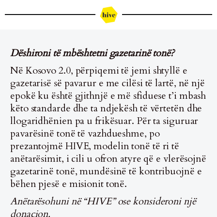
Dëshironi të mbështetni gazetarinë tonë?
Në Kosovo 2.0, përpiqemi të jemi shtyllë e
gazetarisë së pavarur e me cilësi të lartë, në një
epokë ku është gjithnjë e më sfiduese t’i mbash
këto standarde dhe ta ndjekësh të vërtetën dhe
llogaridhënien pa u frikësuar. Për ta siguruar
pavarësinë tonë të vazhdueshme, po
prezantojmë HIVE, modelin tonë të ri të
anëtarësimit, i cili u ofron atyre që e vlerësojnë
gazetarinë tonë, mundësinë të kontribuojnë e
bëhen pjesë e misionit tonë.
Anëtarësohuni në “HIVE” ose konsideroni një
donacion.