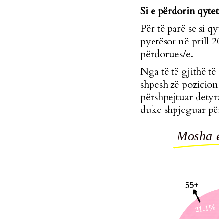
Si e përdorin qyte
Për të parë se si 
pyetësor në prill 
përdorues/e.
Nga të të gjithë t
shpesh zë pozicio
përshpejtuar detyr
duke shpjeguar për
Mosha e