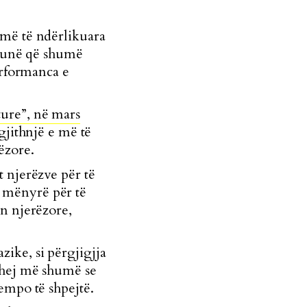
 më të ndërlikuara
 punë që shumë
erformanca e
ture”, në mars
gjithnjë e më të
ëzore.
 njerëzve për të
 mënyrë për të
ën njerëzore,
ike, si përgjigjja
uhej më shumë se
empo të shpejtë.