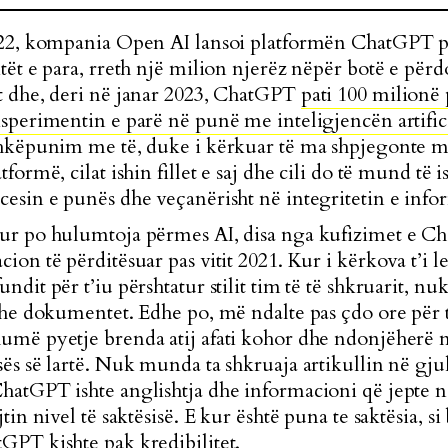
2022, kompania Open AI lansoi platformën ChatGPT p
tët e para, rreth një milion njerëz nëpër botë e përd
t dhe, deri në janar 2023, ChatGPT
pati 100 milionë
ksperimentin e parë në punë me inteligjencën artific
shkëpunim me të, duke i kërkuar të ma shpjegonte m
formë, cilat ishin fillet e saj dhe cili do të mund të 
cesin e punës dhe veçanërisht në integritetin e info
ur po hulumtoja përmes AI, disa nga kufizimet e Ch
ion të përditësuar pas vitit 2021. Kur i kërkova t’i l
fundit për t’iu përshtatur stilit tim të të shkruarit, nuk
 dhe dokumentet. Edhe po, më ndalte pas çdo ore për 
humë pyetje brenda atij afati kohor dhe ndonjëherë
sës së lartë. Nuk munda ta shkruaja artikullin në gju
hatGPT ishte anglishtja dhe informacioni që jepte në
jtin nivel të saktësisë. E kur është puna te saktësia, s
GPT kishte pak kredibilitet.