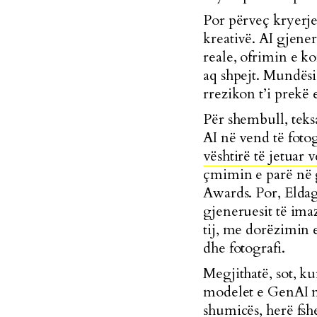
Por përveç kryerje
kreativë. AI gjene
reale, ofrimin e k
aq shpejt. Mundësi
rrezikon t’i prekë 
Për shembull, tek
AI në vend të foto
vështirë të jetuar
çmimin e parë në 
Awards. Por, Elda
gjeneruesit të ima
tij, me dorëzimin e
dhe fotografi.
Megjithatë, sot, k
modelet e GenAI nu
shumicës
, herë fs