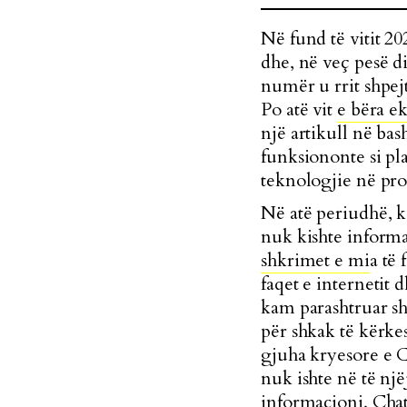
Në fund të vitit 
dhe, në veç pesë di
numër u rrit shpej
Po atë vit
e bëra e
një artikull në ba
funksiononte si plat
teknologjie në pro
Në atë periudhë, k
nuk kishte informac
shkrimet e mi
a të 
faqet e internetit
kam parashtruar s
për shkak të kërke
gjuha kryesore e C
nuk ishte në të një
informacioni, Chat