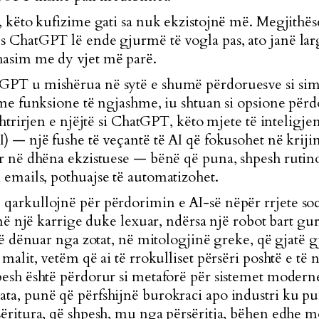
s, këto kufizime gati sa nuk ekzistojnë më. Megjithës
 ChatGPT lë ende gjurmë të vogla pas, ato janë lar
hasim me dy vjet
më parë.
PT u mishërua në sytë e shumë përdoruesve si simbo
 me funksione të ngjashme, iu shtuan si opsione për
shtrirjen e njëjtë si ChatGPT, këto mjete të inteligjenc
) — një fushe të veçantë të AI që fokusohet në kriji
ar në dhëna ekzistuese — bënë që puna, shpesh
rutino
 emails,
pothuajse të automatizohet.
arkullojnë për përdorimin e AI-së nëpër rrjete soci
 në një karrige duke lexuar, ndërsa një robot bart gur
të dënuar nga zotat, në mitologjinë greke, që gjatë gj
malit, vetëm që ai të rrokulliset përsëri poshtë e të 
esh është përdorur si metaforë për sistemet moderne
ata,
punë që përfshijnë burokraci
apo industri ku pun
ëritura, që shpesh, mu nga përsëritja, bëhen edhe 