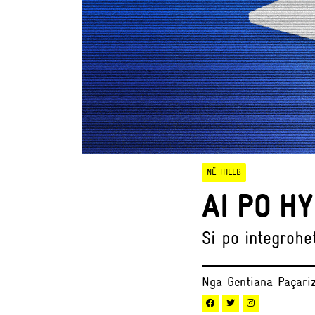
NË THELB
AI PO H
Si po integrohe
Nga Gentiana Paçariz