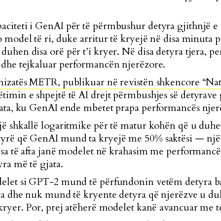
citeti i GenAI për të përmbushur detyra gjithnjë e
o model të ri, duke arritur të kryejë në disa minuta
duhen disa orë për t’i kryer. Në disa detyra tjera, p
 dhe tejkaluar performancën njerëzore.
anizatës METR, publikuar në revistën shkencore “Na
ëtimin e shpejtë të AI drejt përmbushjes së detyrave 
jata, ku GenAI ende mbetet prapa performancës njer
jë shkallë logaritmike për të matur kohën që u duhet
tyrë që GenAI mund ta kryejë me 50% saktësi — një
e sa të afta janë modelet në krahasim me performanc
yra më të gjata.
elet si GPT-2 mund të përfundonin vetëm detyra baz
hta dhe nuk mund të kryente detyra që njerëzve u d
 kryer. Por, prej atëherë modelet kanë avancuar me t