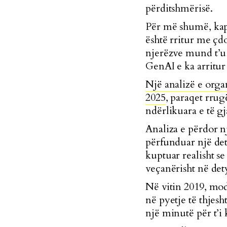
përditshmërisë.
Për më shumë, kapa
është rritur me çd
njerëzve mund t’u 
GenAI e ka arritur
Një analizë e org
2025
, paraqet rrug
ndërlikuara e të g
Analiza e përdor n
përfunduar një de
kuptuar realisht s
veçanërisht në det
Në vitin 2019, mod
në pyetje të thjes
një minutë për t’i