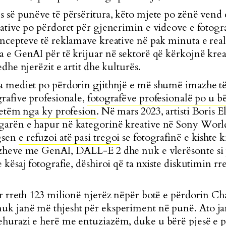
s së punëve të përsëritura, këto mjete po zënë vend 
rative po përdoret për gjenerimin e videove e fotogr
oncepteve të reklamave kreative në pak minuta e real
a e GenAI për të krijuar në sektorë që kërkojnë kreat
edhe njerëzit e artit dhe kulturës.
sa mediet po përdorin gjithnjë e më shumë imazhe t
grafive profesionale,
fotografëve profesionalë po u b
 vetëm nga ky profesion
. Në mars 2023, artisti Boris E
garën e hapur në kategorinë kreative në Sony Wor
gsen
e refuzoi atë pasi tregoi
se fotografinë e kishte 
zheve me GenAI, DALL-E 2 dhe nuk e vlerësonte si pu
 kësaj fotografie, dëshiroi që ta nxiste diskutimin rr
ur rreth 123 milionë njerëz nëpër botë e përdorin C
k janë më thjesht për eksperiment në punë. Ato jan
hehurazi e herë me entuziazëm, duke u bërë pjesë e