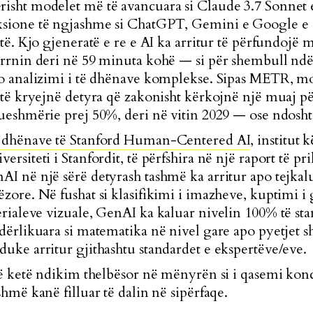
isht modelet më të avancuara si Claude 3.7 Sonnet
sione të ngjashme si ChatGPT, Gemini e Google e
të. Kjo gjeneratë e re e AI ka arritur të përfundojë m
rrnin deri në 59 minuta kohë — si për shembull ndër
po analizimi i të dhënave komplekse. Sipas METR,
mo
 të kryejnë detyra që zakonisht kërkojnë një muaj p
ueshmërie prej 50%, deri në vitin 2029 — ose ndosh
të dhënave të Stanford Human-Centered AI
, institut 
rsiteti i Stanfordit, të përfshira në një raport të pril
I në një sërë detyrash tashmë ka arritur apo tejkalu
zore. Në fushat si klasifikimi i imazheve, kuptimi i
erialeve vizua
le, Gen
AI ka kaluar nivelin 100% të sta
dërlikuara si matematika në nivel gare apo pyetjet s
uke arritur gjithashtu standardet e ekspertëve/eve.
të ketë ndikim thelbësor në mënyrën si i qasemi konc
hmë kanë filluar të dalin në sipërfaqe.