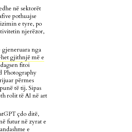
edhe në sektorët
afive pothuajse
izimin e tyre, po
ivitetin njerëzor,
ë gjeneruara nga
ëhet gjithnjë më e
ldagsen fitoi
ld Photography
krijuar përmes
në të tij. Sipas
eth
rolit të AI në art
hatGPT çdo ditë,
ë futur në zyrat e
 pandashme e