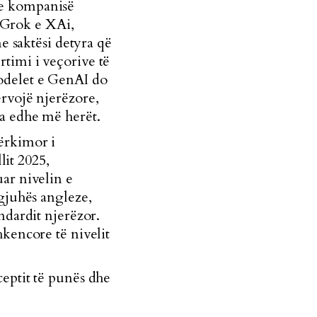
 e kompanisë
 Grok e XAi,
e saktësi detyra që
timi i veçorive të
delet e GenAI do
ërvojë njerëzore,
ta edhe më herët.
kërkimor i
lit 2025,
ar nivelin e
 gjuhës angleze,
ndardit njerëzor.
hkencore të nivelit
eptit të punës dhe