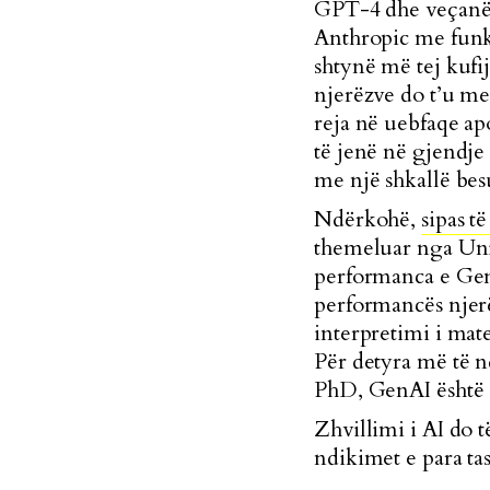
GPT-4 dhe veçanër
Anthropic me funk
shtynë më tej kufij
njerëzve do t’u me
reja në uebfaqe a
të jenë në gjendje
me një shkallë bes
Ndërkohë,
sipas 
themeluar nga Unive
performanca e GenA
performancës njerë
interpretimi i mat
Për detyra më të n
PhD, GenAI është d
Zhvillimi i AI do 
ndikimet e para tas