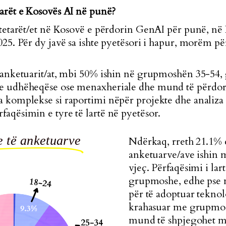
tarët e Kosovës AI në punë?
qytetarët/et në Kosovë e përdorin GenAI për punë, në
2025. Për dy javë sa ishte pyetësori i hapur, morëm p
ë anketuarit/at, mbi 50% ishin në grupmoshën 35-54
ne udhëheqëse ose menaxheriale dhe mund të përdor
a komplekse si raportimi nëpër projekte dhe analiza 
faqësimin e tyre të lartë në pyetësor.
 të anketuarve
Ndërkaq, rreth 21.1% 
anketuarve/ave ishin
vjeç. Përfaqësimi i lart
grupmoshe, edhe pse 
për të adoptuar teknolo
krahasuar me grupmos
mund të shpjegohet me