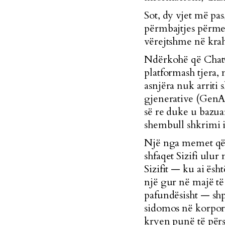
S
ot, dy vjet më pa
përmbajtjes përmes
vërejtshme në kra
Ndërkohë që ChatG
platformash tjera,
asnjëra nuk arriti 
gjenerative (GenAI
së re duke u bazu
shembull shkrimi i
Një nga memet që q
shfaqet Sizifi ulur
Sizifit — ku ai ësh
një gur në majë të 
pafundësisht — shp
sidomos në korpor
kryen punë të përs