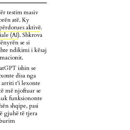
ër testim masiv
orën atë. Ky
 përdorues aktivë
.
iale (AI
). Shkrova
ënyrën se si
ishte ndikimi i kësaj
rmacionit.
atGPT ishin se
exonte disa nga
 arriti t’i lexonte
të më njoftuar se
 nuk funksiononte
hën shqipe, pasi
 gjuhë të tjera
i burim