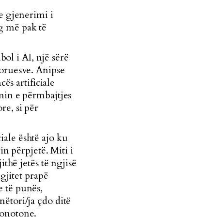
e gjenerimi i
g më pak të
l i AI, një sërë
doruesve. Anipse
ës artificiale
min e përmbajtjes
re, si për
ale është ajo ku
in përpjetë. Miti i
ithë jetës të ngjisë
ngjitet prapë
 të punës,
ëtori/ja çdo ditë
monotone.