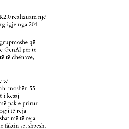
 K2.0 realizuam një
ërgjigje nga 204
, grupmoshë që
ë GenAI për të
të të dhënave,
e të
 mbi moshën 55
ë i kësaj
më pak e prirur
gji të reja
hat më të reja
 faktin se, shpesh,